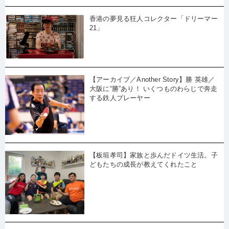
香港の夢見る狂人コレクター「ドリーマー
21」
【アーカイブ／Another Story】勝 英雄／
大阪に“勝”あり！ いくつものわらじで奔走
する鉄人プレーヤー
【板垣孝司】家族と歩んだドイツ生活。子
どもたちの成長が教えてくれたこと