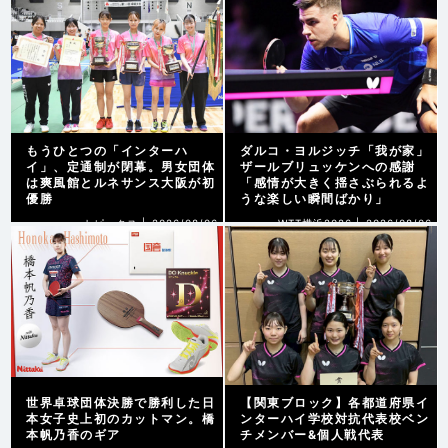
もうひとつの「インターハ
ダルコ・ヨルジッチ「我が家」
イ」、定通制が閉幕。男女団体
ザールブリュッケンへの感謝
は爽風館とルネサンス大阪が初
「感情が大きく揺さぶられるよ
優勝
うな楽しい瞬間ばかり」
トピックス |
2026/08/06
WTT横浜2026 |
2026/08/06
世界卓球団体決勝で勝利した日
【関東ブロック】各都道府県イ
本女子史上初のカットマン。橋
ンターハイ学校対抗代表校ベン
本帆乃香のギア
チメンバー&個人戦代表