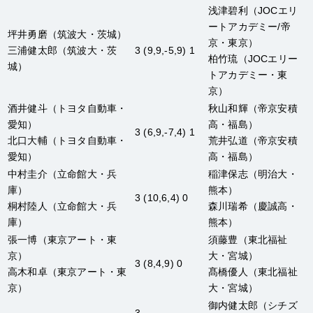
浅津碧利
（JOCエリ
ートアカデミー/帝
坪井勇磨
（筑波大・茨城）
京・東京）
三浦健太郎
（筑波大・茨
3 (9,9,-5,9) 1
柏竹琉
（JOCエリー
城）
トアカデミー・東
京）
酒井健斗
（トヨタ自動車・
秋山和輝
（帝京安積
愛知）
高・福島）
3 (6,9,-7,4) 1
北口大輔
（トヨタ自動車・
荒井弘道
（帝京安積
愛知）
高・福島）
中村圭介
（立命館大・兵
稲津保志
（明治大・
庫）
熊本）
3 (10,6,4) 0
桐村陸人
（立命館大・兵
森川瑞希
（慶誠高・
庫）
熊本）
張一博
（東京アート・東
須藤豊
（東北福祉
京）
大・宮城）
3 (8,4,9) 0
高木和卓
（東京アート・東
髙橋優人
（東北福祉
京）
大・宮城）
御内健太郎
（シチズ