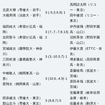
高岡諒太郎
（リコ
北原大輝
（専修大・岩手）
ー・東京）
3 (-5,3,6,9) 1
大槻周瑛
（法政大・岩手）
田中健奨
（リコー・
東京）
福田純大
（希望が丘高・福
伊丹雄飛
（野田学園
岡）
3 (7,-7,-7,8,13)
高・山口）
吉田聖斗
（希望が丘高・福
2
沼村斉弥
（野田学園
岡）
高・山口）
宮城雄次
（國學院大・神奈
伊藤大貴
（ETTC・奈
川）
良）
3 (3,-10,5,7) 1
三田村凌
（慶應義塾大・神
博多隆紀
（高田商業
奈川）
高・奈良）
斎藤稜馬
（筑波大・
中橋敬人
（鶴岡東高・山
茨城）
形）
3 (10,6,-4,9) 1
原田卓哉
（筑波大・
星翔太
（鶴岡東高・山形）
茨城）
安藤康寛
（岐阜信用
田添健汰
（専修大・東京）
金庫・岐阜）
3 (8,8,7) 0
郡山北斗
（専修大・東京）
佐藤卓央
（駒澤大・