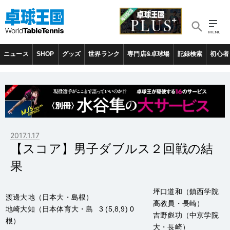
ニュース
SHOP
グッズ
世界ランク
専門店&卓球場
記録検索
初心者
2017.1.17
【スコア】男子ダブルス２回戦の結
果
坪口道和
（鎮西学院
渡邊大地
（日本大・島根）
高教員・長崎）
地崎大知
（日本体育大・島
3 (5,8,9) 0
吉野彪功
（中京学院
根）
大・長崎）