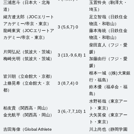
三浦恵斗
（日本大・北海
玉置怜央
（駒澤大・
道）
埼玉）
緒方遼太郎
（JOCエリート
足立智哉
（日鉄住金
アカデミー/帝京・東京）
物流・和歌山）
3 (5,6,7) 0
龍崎東寅
（JOCエリートア
藤本海統
（日鉄住金
カデミー/帝京・東京）
物流・和歌山）
柴田直人
（フジ・愛
片岡弘紀
（筑波大・茨城）
媛）
3 (13,-9,6,8) 1
梅崎光明
（筑波大・茨城）
加藤由行
（フジ・愛
媛）
根本一城
（(株)大東銀
皆川朝
（立命館大・京都）
行・福島）
上條晃希
（立命館大・京
3 (8,7,4) 0
鈴木優
（福卓会・福
都）
島）
水野裕哉
（東京アー
柏友貴
（関西高・岡山）
ト・東京）
3 (6,-7,7,10) 1
金光航平
（関西高・岡山）
大矢英俊
（東京アー
ト・東京）
吉田海偉
（Global Athlete
川上尚也
（静岡学園