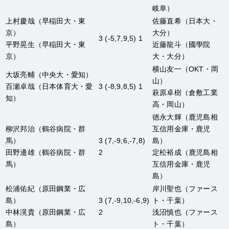
岐阜）
上村慶哉
（早稲田大・東
佐藤直希
（日本大・
京）
大分）
3 (-5,7,9,5) 1
平野晃生
（早稲田大・東
近藤龍斗
（國學院
京）
大・大分）
横山友一
（OKT・岡
大坂亮輔
（中央大・愛知）
山）
百瀬卓哉
（日本体育大・愛
3 (-8,9,8,5) 1
萩原卓樹
（倉敷工業
知）
高・岡山）
徳永大輝
（鹿児島相
柳沢邦治
（鶴谷病院・群
互信用金庫・鹿児
馬）
3 (7,-9,6,-7,8)
島）
田野邊雄
（鶴谷病院・群
2
定松裕成
（鹿児島相
馬）
互信用金庫・鹿児
島）
松浦佑紀
（原田鋼業・広
岸川聖也
（ファース
島）
3 (7,-9,10,-6,9)
ト・千葉）
中林滉貴
（原田鋼業・広
2
浅沼慎也
（ファース
島）
ト・千葉）