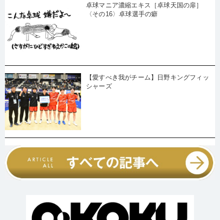
卓球マニア濃縮エキス［卓球天国の扉］
〈その16〉卓球選手の癖
【愛すべき我がチーム】日野キングフィッ
シャーズ