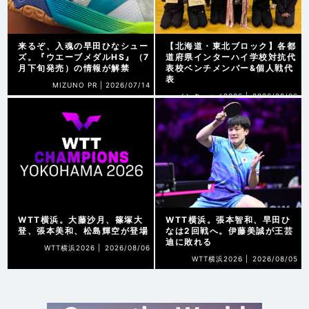
来るぞ、入魂の早田ひなシュー
【北海道・東北ブロック】各都
ズ。『ウエーブメダルHS』（7
道府県インターハイ学校対抗代
月下旬発売）の情報が解禁
表校ベンチメンバー&個人戦代
表
MIZUNO PR |
2026/07/14
インターハイ2026 |
2026/08/06
WTT横浜。大藤沙月、篠塚大
WTT横浜。張本智和、早田ひ
登、張本美和、松島輝空が登場
なは2回戦へ。伊藤美誠が王芸
迪に敗れる
WTT横浜2026 |
2026/08/06
WTT横浜2026 |
2026/08/05