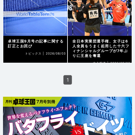
卓球王国9月号の記事に関する
全日本実業団選手権、女子は6
訂正とお詫び
人全員をうまく起用した十六フ
ィナンシャルグループが7年ぶ
トピックス |
2026/08/03
りに王座を奪還
大会報道 |
2026/08/03
1