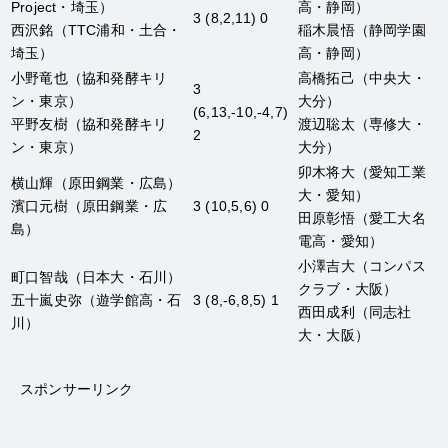
Project・埼玉）
高・静岡）
3 (8,2,11) 0
西沢銘
（TTC浦和・土合・
稲木晨悟
（静岡学園
埼玉）
高・静岡）
小野竜也
（協和発酵キリ
高橋拓己
（中央大・
3
ン・東京）
大分）
(6,13,-10,-4,7)
平野友樹
（協和発酵キリ
渡辺聡太
（専修大・
2
ン・東京）
大分）
卯木将大
（愛知工業
横山輝
（原田鋼業・広島）
大・愛知）
濱口元樹
（原田鋼業・広
3 (10,5,6) 0
田原彰悟
（愛工大名
島）
電高・愛知）
小澤吉大
（コンパス
町口智哉
（日本大・石川）
クラブ・大阪）
五十嵐史弥
（遊学館高・石
3 (8,-6,8,5) 1
西田成利
（同志社
川）
大・大阪）
スポンサーリンク