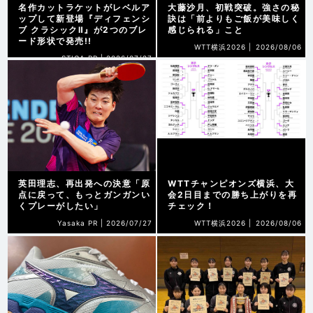
名作カットラケットがレベルア
大藤沙月、初戦突破。強さの秘
ップして新登場『ディフェンシ
訣は「前よりもご飯が美味しく
ブ クラシックⅡ』が2つのブレ
感じられる」こと
ード形状で発売!!
WTT横浜2026 |
2026/08/06
STIGA PR |
2026/07/27
英田理志、再出発への決意「原
WTTチャンピオンズ横浜、大
点に戻って、もっとガンガンい
会2日目までの勝ち上がりを再
くプレーがしたい」
チェック！
Yasaka PR |
2026/07/27
WTT横浜2026 |
2026/08/06