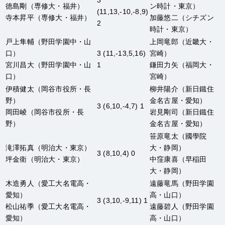
3
徳島剛
（専修大・福井）
ン時計・東京）
(11,13,-10,-8,9)
寺本昇平
（専修大・福井）
加藤悠二
（シチズン
2
時計・東京）
戸上隼輔
（野田学園中・山
上岡竜郎
（近畿大・
口）
3 (11,-13,5,16)
宮崎）
宮川昌大
（野田学園中・山
1
鎌田力矢
（福岡大・
口）
宮崎）
伊積健太
（岡谷市役所・長
柳井陽介
（新日鐵住
野）
金名古屋・愛知）
3 (6,10,-4,7) 1
岡田崚
（岡谷市役所・長
岩見剛司
（新日鐵住
野）
金名古屋・愛知）
笹原竜太
（國學院
滝澤拓真
（明治大・東京）
大・静岡）
3 (8,10,4) 0
坪金衛
（明治大・東京）
中窪康喜
（早稲田
大・静岡）
木造勇人
（愛工大名電高・
遠藤竜馬
（野田学園
愛知）
高・山口）
3 (3,10,-9,11) 1
松山祐季
（愛工大名電高・
遠藤碧人
（野田学園
愛知）
高・山口）