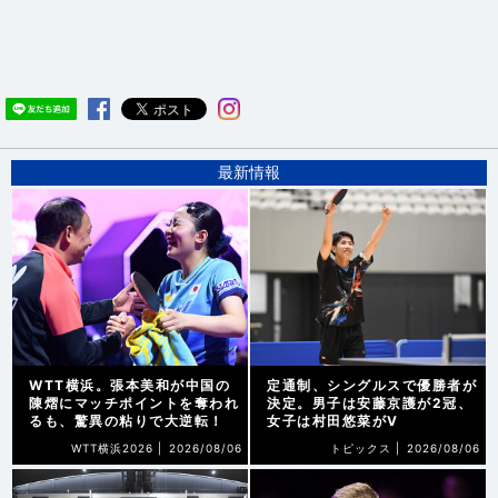
最新情報
WTT横浜。張本美和が中国の
定通制、シングルスで優勝者が
陳熠にマッチポイントを奪われ
決定。男子は安藤京護が2冠、
るも、驚異の粘りで大逆転！
女子は村田悠菜がV
WTT横浜2026 |
2026/08/06
トピックス |
2026/08/06