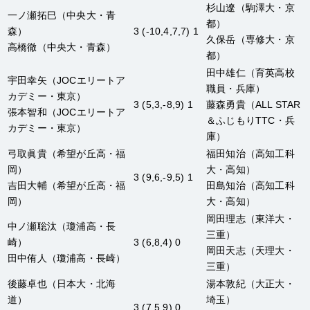
杉山遼
（駒澤大・京
一ノ瀬拓巳
（中央大・青
都）
森）
3 (-10,4,7,7) 1
久保岳
（専修大・京
高橋徹
（中央大・青森）
都）
田中雄仁
（育英高校
宇田幸矢
（JOCエリートア
職員・兵庫）
カデミー・東京）
3 (5,3,-8,9) 1
藤森勇貴
（ALL STAR
張本智和
（JOCエリートア
＆ふじもりTTC・兵
カデミー・東京）
庫）
弓取眞貴
（希望が丘高・福
福田知治
（高知工科
岡）
大・高知）
3 (9,6,-9,5) 1
吉田大輔
（希望が丘高・福
田島知治
（高知工科
岡）
大・高知）
岡田理志
（東洋大・
中ノ瀬聡汰
（瓊浦高・長
三重）
崎）
3 (6,8,4) 0
岡田天志
（天理大・
田中侑人
（瓊浦高・長崎）
三重）
後藤卓也
（日本大・北海
湯本敦紀
（大正大・
道）
埼玉）
3 (7,5,9) 0