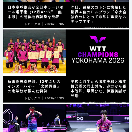
日本卓球協会が全日本ラージボ
昨日、後輩のコトンに快勝した
ール選手権（12月4〜6日・熊
世界４位のF.ルブラン「今大会
本県）の開催地再調整を発表
は自分にとって非常に重要なス
テップです」
トピックス |
2026/08/05
WTT横浜2026 |
2026/08/05
秋田高校卓球部、12年ぶりの
午後２時半から張本美和と橋本
インターハイへ 「文武両道」
帆乃香の同士討ち、夕方から張
の進学校が掴んだ切符
本智和、早田ひな、伊藤美誠が
登場
トピックス |
2026/08/05
WTT横浜2026 |
2026/08/05