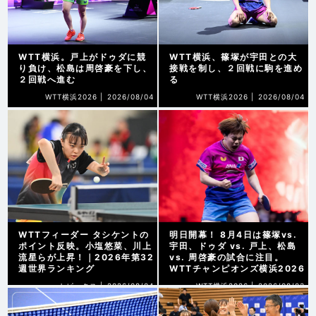
WTT横浜。戸上がドゥダに競
WTT横浜、篠塚が宇田との大
り負け、松島は周啓豪を下し、
接戦を制し、２回戦に駒を進め
２回戦へ進む
る
WTT横浜2026 |
2026/08/04
WTT横浜2026 |
2026/08/04
WTTフィーダー タシケントの
明日開幕！ 8月4日は篠塚vs.
ポイント反映。小塩悠菜、川上
宇田、ドゥダ vs. 戸上、松島
流星らが上昇！｜2026年第32
vs. 周啓豪の試合に注目。
週世界ランキング
WTTチャンピオンズ横浜2026
トピックス |
2026/08/04
WTT横浜2026 |
2026/08/03