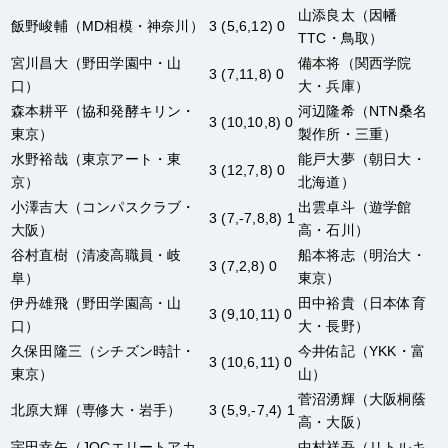
山添良太
（因幡
飯野峻輔
（MD相模・神奈川）
3 (5,6,12) 0
TTC・鳥取）
宮川昌大
（野田学園中・山
備本将
（関西学院
3 (7,11,8) 0
口）
大・兵庫）
森本耕平
（協和発酵キリン・
河辺隆希
（NTN桑名
3 (10,10,8) 0
東京）
製作所・三重）
水野裕哉
（東京アート・東
能戸大夢
（朝日大・
3 (12,7,8) 0
京）
北海道）
小澤吉大
（コンパスクラブ・
出雲卓斗
（遊学館
3 (7,-7,8,8) 1
大阪）
高・石川）
谷村直樹
（清凌高職員・岐
船本将志
（明治大・
3 (7,2,8) 0
阜）
東京）
伊丹雄飛
（野田学園高・山
田中裕貴
（日本体育
3 (9,10,11) 0
口）
大・長野）
久保田隆三
（シチズン時計・
今井佑記
（YKK・富
3 (10,6,11) 0
東京）
山）
菅沼湧輝
（大阪桐蔭
北原大輝
（専修大・岩手）
3 (5,9,-7,4) 1
高・大阪）
宇田幸矢
（JOCエリートアカ
中村祥吾
（リトルキ