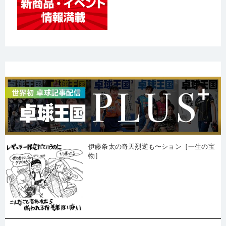
伊藤条太の奇天烈逆も〜ション［一生の宝
物］