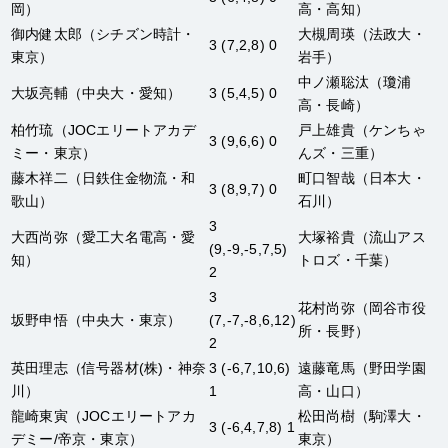
岡）
高・高知）
御内健太郎
（シチズン時計・
大槻周瑛
（法政大・
3 (7,2,8) 0
東京）
岩手）
中ノ瀬聡汰
（瓊浦
大坂亮輔
（中央大・愛知）
3 (5,4,5) 0
高・長崎）
柏竹琉
（JOCエリートアカデ
戸上雄貴
（ケンちゃ
3 (9,6,6) 0
ミー・東京）
んズ・三重）
藤木祥二
（日鉄住金物流・和
町口智哉
（日本大・
3 (8,9,7) 0
歌山）
石川）
3
大西尚弥
（愛工大名電高・愛
大塚裕貴
（流山アス
(9,-9,-5,7,5)
知）
トロズ・千葉）
2
3
花村尚弥
（岡谷市役
坂野申悟
（中央大・東京）
(7,-7,-8,6,12)
所・長野）
2
英田理志
（信号器材(株)・神奈
3 (-6,7,10,6)
遠藤竜馬
（野田学園
川）
1
高・山口）
龍崎東寅
（JOCエリートアカ
松田尚樹
（駒澤大・
3 (-6,4,7,8) 1
デミー/帝京・東京）
東京）