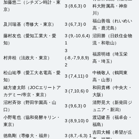
加藤悠二
（シチズン時計・東
3 (8,6,3) 0
科大附属高・神奈
京）
川）
福山善哉
（れいめい
及川瑞基
（専修大・東京）
3 (6,7,3) 0
高・鹿児島）
藤村友也
（愛知工業大・愛
3 (9,-10,6,4)
沼田勝
（日鉄住金物
知）
1
流・和歌山）
3
福原明雄
（埼玉栄
村井桂
（法政大・東京）
(-8,-7,9,8,9)
高・埼玉）
2
松山祐季
（愛工大名電高・愛
中橋敬人
（鶴岡東
3 (7,4,11) 0
知）
高・山形）
緒方遼太郎
（JOCエリートア
和田貴稀
（中央大・
3 (7,10,6) 0
カデミー/帝京・東京）
大阪）
沼村斉弥
（野田学園高・山
清野晃大
（新発田ジ
3 (9,6,3) 0
口）
ュニア・新潟）
小野竜也
（協和発酵キリン・
渡辺健吾
（福卓会・
3 (8,9,10) 0
東京）
福島）
吉田大輔
（希望が丘
徳島剛
（専修大・福井）
3 (8,7,-6,3) 1