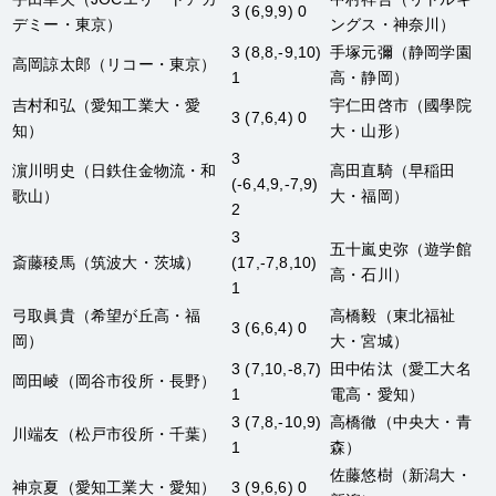
3 (6,9,9) 0
デミー・東京）
ングス・神奈川）
3 (8,8,-9,10)
手塚元彌
（静岡学園
高岡諒太郎
（リコー・東京）
1
高・静岡）
吉村和弘
（愛知工業大・愛
宇仁田啓市
（國學院
3 (7,6,4) 0
知）
大・山形）
3
濵川明史
（日鉄住金物流・和
高田直騎
（早稲田
(-6,4,9,-7,9)
歌山）
大・福岡）
2
3
五十嵐史弥
（遊学館
斎藤稜馬
（筑波大・茨城）
(17,-7,8,10)
高・石川）
1
弓取眞貴
（希望が丘高・福
高橋毅
（東北福祉
3 (6,6,4) 0
岡）
大・宮城）
3 (7,10,-8,7)
田中佑汰
（愛工大名
岡田崚
（岡谷市役所・長野）
1
電高・愛知）
3 (7,8,-10,9)
高橋徹
（中央大・青
川端友
（松戸市役所・千葉）
1
森）
佐藤悠樹
（新潟大・
神京夏
（愛知工業大・愛知）
3 (9,6,6) 0