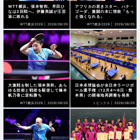
WTT横浜。張本智和、早田ひ
アフリカの若きスター、ハナ・
なは2回戦へ。伊藤美誠が王芸
ゴーダ、激闘の末に惜敗「もっ
迪に敗れる
と強くなれる」
WTT横浜2026 |
2026/08/05
WTT横浜2026 |
2026/08/05
大激戦を制した張本美和。あら
日本卓球協会が全日本ラージボ
ゆる技術と戦術を駆使して橋本
ール選手権（12月4〜6日・熊
帆乃香に逆転勝ち
本県）の開催地再調整を発表
WTT横浜2026 |
2026/08/05
トピックス |
2026/08/05