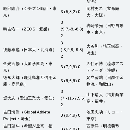
新潟）
軽部隆介
（シチズン時計・東
岡村勇希
（立命館
3 (5,8,2) 0
京）
大・大阪）
3
岩崎栄光
（日野自動
時吉佑一
（ZEOS・愛媛）
(9,7,-8,-8,8)
車・東京）
2
3
大谷和
（埼玉栄高・
後藤卓也
（日本大・北海道）
(-3,9,8,-9,5)
埼玉）
2
金光宏暢
（大原学園高・東
久住昭博
（琉球アス
3 (7,9,9) 0
京）
ティーダ・沖縄）
徳永大輝
（鹿児島相互信用金
足立智哉
（日鉄住金
3 (9,6,9) 0
庫・鹿児島）
物流・和歌山）
3
山下晴人
（福井商業
堀大志
（愛知工業大・愛知）
(7,-11,-7,5,5)
高・福井）
2
吉田海偉
（Global Athlete
池田忠功
（リコー・
3 (9,4,9) 0
Project・埼玉）
東京）
吉田聖斗
（希望が丘高・福
西康洋
（明徳義塾
3 (6,4,8) 0