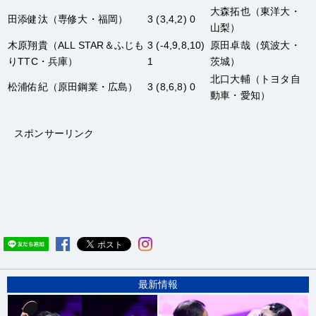
大森拓也
（東洋大・
田添健汰
（専修大・福岡）
3 (3,4,2) 0
山梨）
木原翔貴
（ALL STAR＆ふじも
3 (-4,9,8,10)
原田卓哉
（筑波大・
りTTC・兵庫）
1
茨城）
北口大輔
（トヨタ自
松浦佑紀
（原田鋼業・広島）
3 (8,6,8) 0
動車・愛知）
スポンサーリンク
最新情報