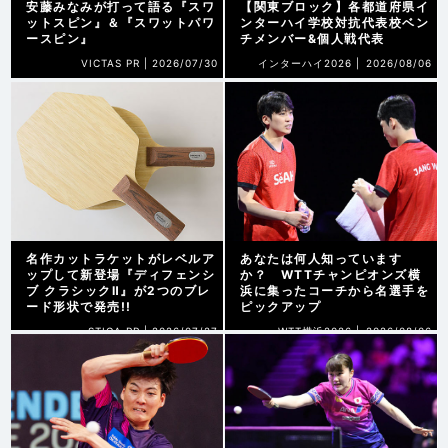
安藤みなみが打って語る『スワ
【関東ブロック】各都道府県イ
ットスピン』＆『スワットパワ
ンターハイ学校対抗代表校ベン
ースピン』
チメンバー&個人戦代表
VICTAS PR |
2026/07/30
インターハイ2026 |
2026/08/06
名作カットラケットがレベルア
あなたは何人知っています
ップして新登場『ディフェンシ
か？ WTTチャンピオンズ横
ブ クラシックⅡ』が2つのブレ
浜に集ったコーチから名選手を
ード形状で発売!!
ピックアップ
STIGA PR |
2026/07/27
WTT横浜2026 |
2026/08/06