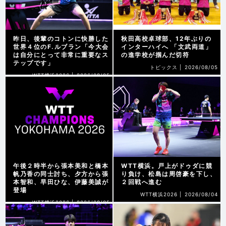
昨日、後輩のコトンに快勝した
秋田高校卓球部、12年ぶりの
世界４位のF.ルブラン「今大会
インターハイへ 「文武両道」
は自分にとって非常に重要なス
の進学校が掴んだ切符
テップです」
トピックス |
2026/08/05
WTT横浜2026 |
2026/08/05
午後２時半から張本美和と橋本
WTT横浜。戸上がドゥダに競
帆乃香の同士討ち、夕方から張
り負け、松島は周啓豪を下し、
本智和、早田ひな、伊藤美誠が
２回戦へ進む
登場
WTT横浜2026 |
2026/08/04
WTT横浜2026 |
2026/08/05