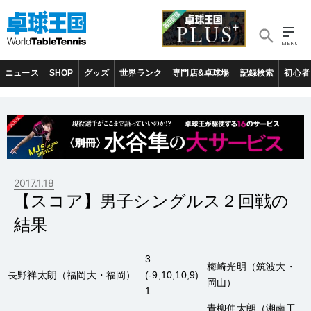
ニュース
SHOP
グッズ
世界ランク
専門店&卓球場
記録検索
初心者
2017.1.18
【スコア】男子シングルス２回戦の
結果
3
梅崎光明
（筑波大・
長野祥太朗
（福岡大・福岡）
(-9,10,10,9)
岡山）
1
青柳伸太朗
（湘南工