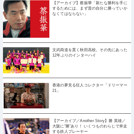
【アーカイブ】蔡振華「新たな勝利を手に
するためには、まず昔の自分に勝っていか
なくてはならない」
文武両道を貫く秋田高校。その先にあった
12年ぶりのインターハイ
香港の夢見る狂人コレクター「ドリーマー
21」
【アーカイブ／Another Story】勝 英雄／
大阪に“勝”あり！ いくつものわらじで奔走
する鉄人プレーヤー