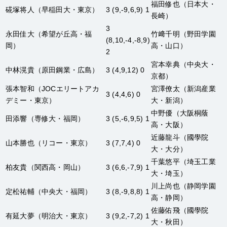
福田修也
（日本大・
硴塚将人
（早稲田大・東京）
3 (9,-9,6,9) 1
長崎）
3
永田佳大
（希望が丘高・福
竹﨑千明
（野田学園
(8,10,-4,-8,9)
岡）
高・山口）
2
宮本幸典
（中央大・
中林滉貴
（原田鋼業・広島）
3 (4,9,12) 0
京都）
張本智和
（JOCエリートアカ
宮澤僚太
（新潟産業
3 (4,4,6) 0
デミー・東京）
大・新潟）
中野優
（大阪桐蔭
田添響
（専修大・福岡）
3 (5,-6,9,5) 1
高・大阪）
近藤龍斗
（國學院
山本勝也
（リコー・東京）
3 (7,7,4) 0
大・大分）
千葉悠平
（埼玉工業
柏友貴
（関西高・岡山）
3 (6,6,-7,9) 1
大・埼玉）
川上尚也
（静岡学園
定松祐輔
（中央大・福岡）
3 (8,-9,8,8) 1
高・静岡）
佐藤佑飛
（國學院
有延大夢
（明治大・東京）
3 (9,2,-7,2) 1
大・秋田）