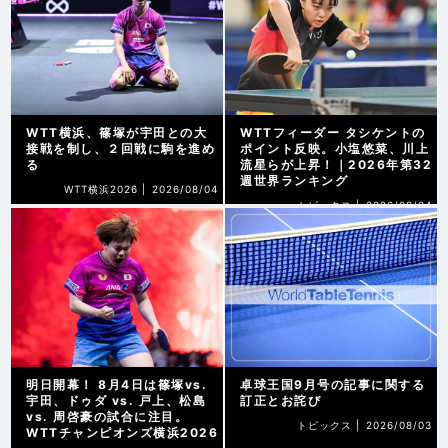
WTT横浜、篠塚が宇田との大
WTTフィーダー タシケントの
接戦を制し、２回戦に駒を進め
ポイント反映。小塩悠菜、川上
る
流星らが上昇！｜2026年第32
週世界ランキング
WTT横浜2026 |
2026/08/04
トピックス |
2026/08/04
明日開幕！ 8月4日は篠塚vs.
卓球王国9月号の記事に関する
宇田、ドゥダ vs. 戸上、松島
訂正とお詫び
vs. 周啓豪の試合に注目。
トピックス |
2026/08/03
WTTチャンピオンズ横浜2026