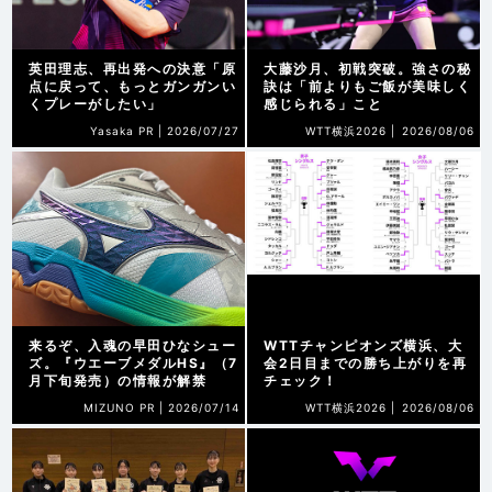
英田理志、再出発への決意「原
大藤沙月、初戦突破。強さの秘
点に戻って、もっとガンガンい
訣は「前よりもご飯が美味しく
くプレーがしたい」
感じられる」こと
Yasaka PR |
2026/07/27
WTT横浜2026 |
2026/08/06
来るぞ、入魂の早田ひなシュー
WTTチャンピオンズ横浜、大
ズ。『ウエーブメダルHS』（7
会2日目までの勝ち上がりを再
月下旬発売）の情報が解禁
チェック！
MIZUNO PR |
2026/07/14
WTT横浜2026 |
2026/08/06