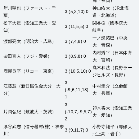
高・福岡）
岸川聖也
（ファースト・千
神山佑太
（JR北海
3 (5,3,10) 0
葉）
道・北海道）
松下大星
（愛知工業大・愛
関谷樹
（國學院大・
3 (11,5,5) 0
知）
岐阜）
一ノ瀬拓巳
（中央
渡部亮太
（明治大・広島）
3 (7,4,8) 0
大・青森）
内村秀平
（日本体育
柴田直人
（フジ・愛媛）
3 (8,9,8) 0
大・宮崎）
髙木和法
（長野ラー
鹿屋良平
（リコー・東京）
3 (10,5,10) 0
ジヒルズ・長野）
3
江藤慧
（新日鐵住金大分・大
中村圭介
（立命館
(-9,6,11,13)
分）
大・兵庫）
1
3
卯木将大
（愛知工業
片岡弘紀
（筑波大・茨城）
(-10,7,-9,5,7)
大・愛知）
2
厚谷武志
（信号器材(株)・神奈
小野寺翔平
（専修大
3 (9,11,7) 0
川）
北上高・岩手）