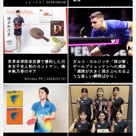
トピックス |
2026/08/06
トピックス |
2026/08/06
世界卓球団体決勝で勝利した日
ダルコ・ヨルジッチ「我が家」
本女子史上初のカットマン。橋
ザールブリュッケンへの感謝
本帆乃香のギア
「感情が大きく揺さぶられるよ
うな楽しい瞬間ばかり」
Nittaku PR |
2026/07/31
WTT横浜2026 |
2026/08/06