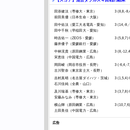
【スコア】混合ダブルス４回戦の結果
田添健汰
（専修大・東京）
3 (8,8,-8,
前田美優
（日本生命・大阪）
田中佑汰
（愛工大名電高・愛知）
3 (14,-8,-
田中千秋
（早稲田大・愛知）
時吉佑一
（ZEOS・愛媛）
3 (5,8,7) 
藤井優子
（愛媛銀行・愛媛）
中林滉貴
（原田鋼業・広島）
3 (8,-12,4
宋恵佳
（中国電力・広島）
岡田崚
（岡谷市役所・長野）
3 (-6,4,-7
古川聖奈
（東京富士大・長野）
吉村真晴
（名古屋ダイハツ・茨城）
3 (1,5,4) 
石川佳純
（全農・山口）
及川瑞基
（専修大・東京）
3 (3,7,8) 
安藤みなみ
（専修大・東京）
横山輝
（原田鋼業・広島）
3 (10,7,6
土田美佳
（中国電力・広島）
広告