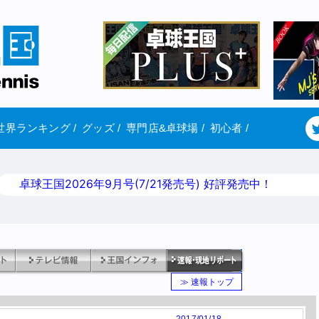
世界ランキング
/
グッズ
/
専門店&卓球場
/
初心者
/
卓球王国2026年9月号(7/21発売号) 好評発売中！
≫ 速報トップ