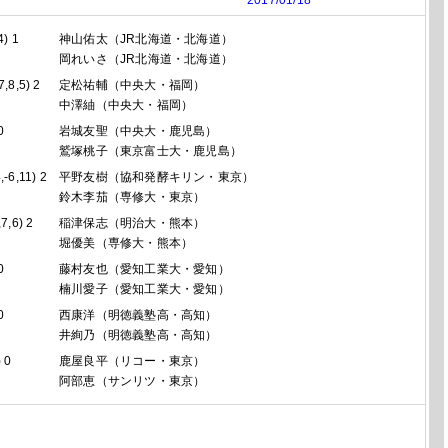
2017/01/18
4) 1
神山佑太
（JR北海道・北海道）
岡れいさ
（JR北海道・北海道）
7,8,5) 2
定松祐輔
（中央大・福岡）
中澤紬
（中央大・福岡）
0
岩城友聖
（中央大・鹿児島）
鷲塚桃子
（東京富士大・鹿児島）
,-6,11) 2
平野友樹
（協和発酵キリン・東京）
鈴木李茄
（専修大・東京）
,7,6) 2
稲津保志
（明治大・熊本）
堀優美
（専修大・熊本）
0
藤村友也
（愛知工業大・愛知）
楠川愛子
（愛知工業大・愛知）
0
西康洋
（明徳義塾高・高知）
井絢乃
（明徳義塾高・高知）
) 0
鹿屋良平
（リコー・東京）
阿部恵
（サンリツ・東京）