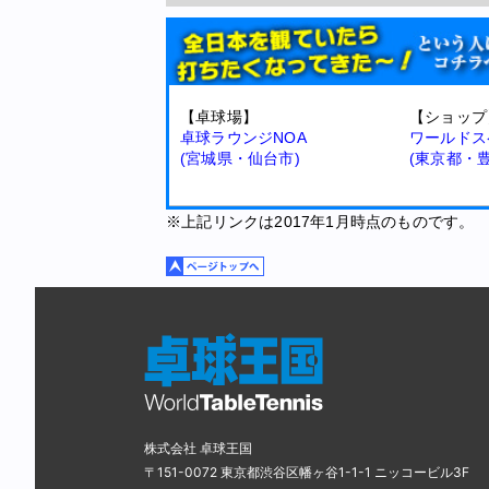
【卓球場】
【ショップ
卓球ラウンジNOA
ワールドス
(宮城県・仙台市)
(東京都・
※上記リンクは2017年1月時点のものです。
株式会社 卓球王国
〒151-0072 東京都渋谷区幡ヶ谷1-1-1 ニッコービル3F