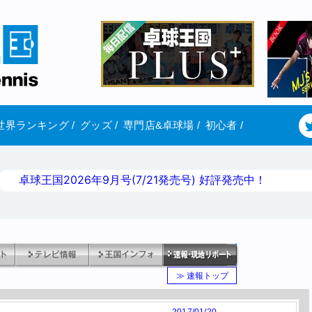
世界ランキング
/
グッズ
/
専門店&卓球場
/
初心者
/
卓球王国2026年9月号(7/21発売号) 好評発売中！
≫ 速報トップ