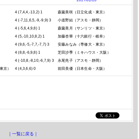
2017/01/20
4 (7,4,4,-13,2) 1
森薗美咲
（日立化成・東京）
4 (-7,11,6,5,-9,-9,9) 3
小道野結
（アスモ・静岡）
4 (-5,6,4,9,8) 1
森薗美月
（サンリツ・東京）
4 (5,-10,10,8,2) 1
加藤杏華
（十六銀行・岐阜）
4 (9,6,-5,-7,7,-7,7) 3
安藤みなみ
（専修大・東京）
4 (8,8,-6,9,8) 1
芝田沙季
（ミキハウス・大阪）
4 (-10,8,-8,10,-6,7,9) 3
永尾尭子
（アスモ・静岡）
・東京）
4 (4,3,6,6) 0
前田美優
（日本生命・大阪）
｜一覧に戻る｜