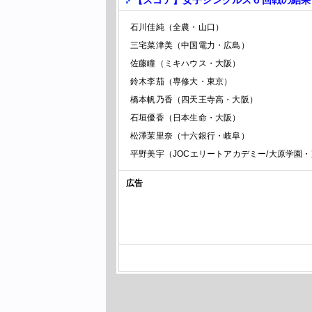
【スコア】女子シングルス６回戦の結果
石川佳純
（全農・山口）
三宅菜津美
（中国電力・広島）
佐藤瞳
（ミキハウス・大阪）
鈴木李茄
（専修大・東京）
橋本帆乃香
（四天王寺高・大阪）
石垣優香
（日本生命・大阪）
松澤茉里奈
（十六銀行・岐阜）
平野美宇
（JOCエリートアカデミー/大原学園
広告