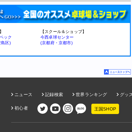
】
【スクール＆ショップ】
ペック
今西卓球センター
豊島区)
(京都府・京都市)
ニュース
記録検索
世界ランキング
グッ
初心者
王国SHOP