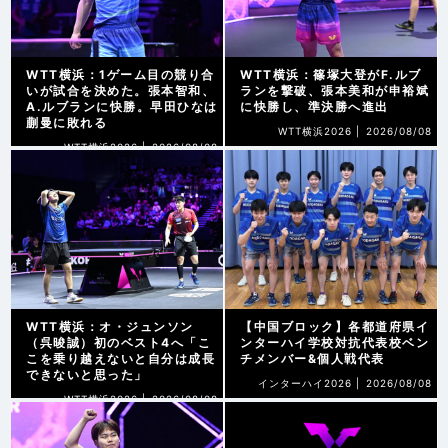
WTT横浜：1ゲーム目の競り合
WTT横浜：篠塚大登がF.ルブ
いが試合を決めた。張本智和、
ランを撃破、張本美和が申裕斌
A.ルブランに快勝。早田ひなは
に快勝し、準決勝へ進出
蒯曼に敗れる
WTT横浜2026 |
2026/08/08
WTT横浜2026 |
2026/08/08
WTT横浜：オ・ジュンソン
【中国ブロック】各都道府県イ
（呉晙誠）初のベスト4へ「こ
ンターハイ学校対抗代表校ベン
こを乗り越えないと自分は成長
チメンバー&個人戦代表
できないと思った」
インターハイ2026 |
2026/08/08
WTT横浜2026 |
2026/08/08