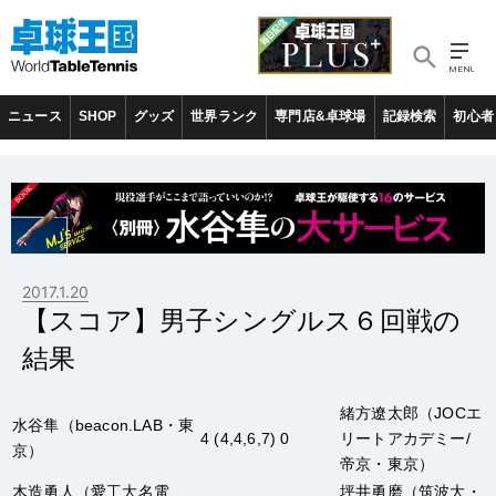
ニュース
SHOP
グッズ
世界ランク
専門店&卓球場
記録検索
初心者
2017.1.20
【スコア】男子シングルス６回戦の
結果
緒方遼太郎
（JOCエ
水谷隼
（beacon.LAB・東
4 (4,4,6,7) 0
リートアカデミー/
京）
帝京・東京）
木造勇人
（愛工大名電
坪井勇磨
（筑波大・