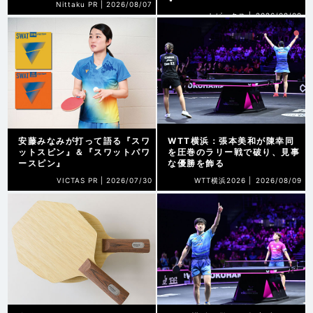
Nittaku PR |
2026/08/07
トピックス |
2026/08/09
安藤みなみが打って語る『スワ
WTT横浜：張本美和が陳幸同
ットスピン』＆『スワットパワ
を圧巻のラリー戦で破り、見事
ースピン』
な優勝を飾る
VICTAS PR |
2026/07/30
WTT横浜2026 |
2026/08/09