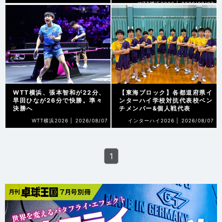
WTT横浜2026 |
2026/08/07
WTT横浜、張本智和が22分、
【東海ブロック】各都道府県イ
早田ひなが26分で快勝。準々
ンターハイ学校対抗代表校ベン
決勝へ
チメンバー&個人戦代表
WTT横浜2026 |
2026/08/07
インターハイ2026 |
2026/08/07
1