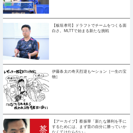
【板垣孝司】ドラフトでチームをつくる面
白さ。MLTTで始まる新たな挑戦
伊藤条太の奇天烈逆も〜ション［一生の宝
物］
【アーカイブ】蔡振華「新たな勝利を手に
するためには、まず昔の自分に勝っていか
なくてはならない」