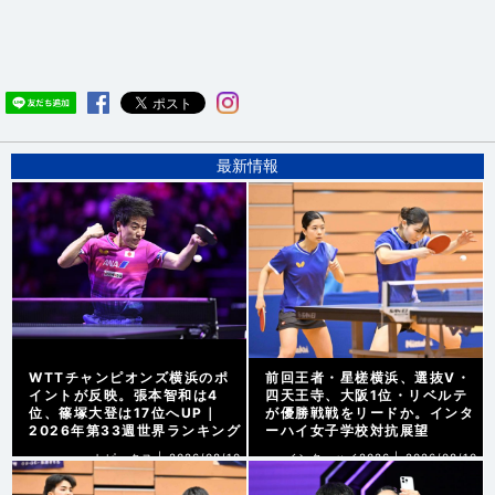
最新情報
WTTチャンピオンズ横浜のポ
前回王者・星槎横浜、選抜V・
イントが反映。張本智和は4
四天王寺、大阪1位・リベルテ
位、篠塚大登は17位へUP｜
が優勝戦戦をリードか。インタ
2026年第33週世界ランキング
ーハイ女子学校対抗展望
トピックス |
2026/08/10
インターハイ2026 |
2026/08/10