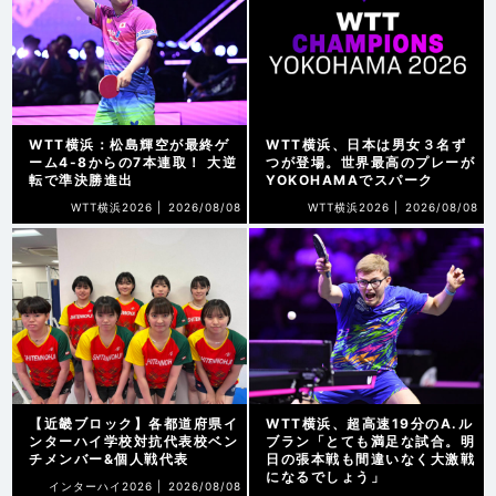
WTT横浜：松島輝空が最終ゲ
WTT横浜、日本は男女３名ず
ーム4-8からの7本連取！ 大逆
つが登場。世界最高のプレーが
転で準決勝進出
YOKOHAMAでスパーク
WTT横浜2026 |
2026/08/08
WTT横浜2026 |
2026/08/08
【近畿ブロック】各都道府県イ
WTT横浜、超高速19分のA.ル
ンターハイ学校対抗代表校ベン
ブラン「とても満足な試合。明
チメンバー&個人戦代表
日の張本戦も間違いなく大激戦
になるでしょう」
インターハイ2026 |
2026/08/08