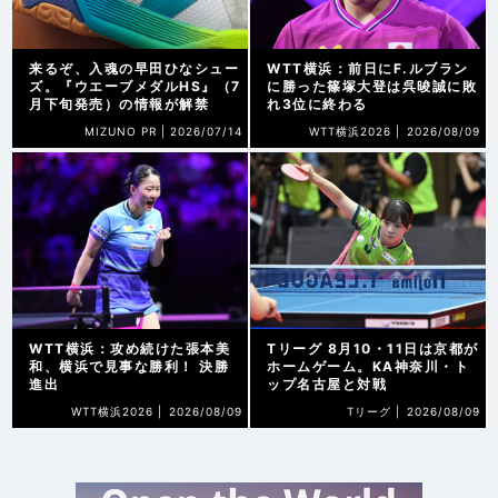
来るぞ、入魂の早田ひなシュー
WTT横浜：前日にF.ルブラン
ズ。『ウエーブメダルHS』（7
に勝った篠塚大登は呉晙誠に敗
月下旬発売）の情報が解禁
れ3位に終わる
MIZUNO PR |
2026/07/14
WTT横浜2026 |
2026/08/09
WTT横浜：攻め続けた張本美
Tリーグ 8月10・11日は京都が
和、横浜で見事な勝利！ 決勝
ホームゲーム。KA神奈川・ト
進出
ップ名古屋と対戦
WTT横浜2026 |
2026/08/09
Tリーグ |
2026/08/09