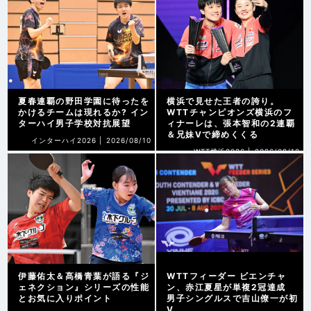
夏春連覇の野田学園に待ったを
横浜で見せた王者の誇り。
かけるチームは現れるか? イン
WTTチャンピオンズ横浜のフ
ターハイ男子学校対抗展望
ィナーレは、張本智和の2連覇
＆兄妹Vで締めくくる
インターハイ2026 |
2026/08/10
WTT横浜2026 |
2026/08/10
伊藤佑太＆髙橋青葉が語る『ジ
WTTフィーダー ビエンチャ
ェネクション』シリーズの性能
ン、赤江夏星が単複2冠達成
とお気に入りポイント
男子シングルスで吉山僚一が初
V