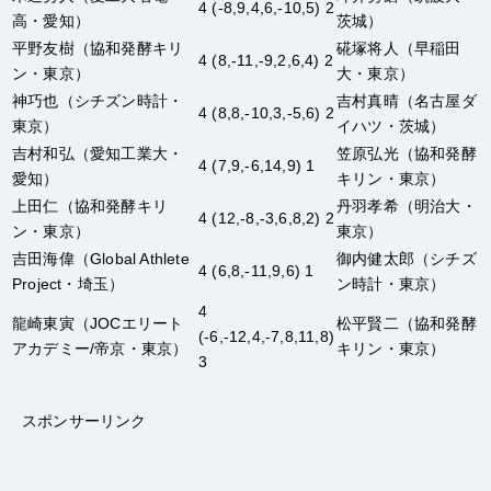
4 (-8,9,4,6,-10,5) 2
高・愛知）
茨城）
平野友樹
（協和発酵キリ
硴塚将人
（早稲田
4 (8,-11,-9,2,6,4) 2
ン・東京）
大・東京）
神巧也
（シチズン時計・
吉村真晴
（名古屋ダ
4 (8,8,-10,3,-5,6) 2
東京）
イハツ・茨城）
吉村和弘
（愛知工業大・
笠原弘光
（協和発酵
4 (7,9,-6,14,9) 1
愛知）
キリン・東京）
上田仁
（協和発酵キリ
丹羽孝希
（明治大・
4 (12,-8,-3,6,8,2) 2
ン・東京）
東京）
吉田海偉
（Global Athlete
御内健太郎
（シチズ
4 (6,8,-11,9,6) 1
Project・埼玉）
ン時計・東京）
4
龍崎東寅
（JOCエリート
松平賢二
（協和発酵
(-6,-12,4,-7,8,11,8)
アカデミー/帝京・東京）
キリン・東京）
3
スポンサーリンク