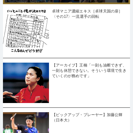
卓球マニア濃縮エキス［卓球天国の扉］
〈その17〉一流選手の回転
【アーカイブ】王楠「一刻も油断できず、
一刻も休憩できない。そういう環境で生き
ていくのが務めです」
【ピックアップ・プレーヤー】加藤公輝
（日本大）