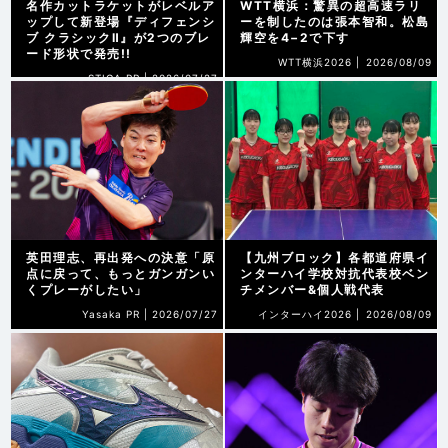
名作カットラケットがレベルア
WTT横浜：驚異の超高速ラリ
ップして新登場『ディフェンシ
ーを制したのは張本智和。松島
ブ クラシックⅡ』が2つのブレ
輝空を4−2で下す
ード形状で発売!!
WTT横浜2026 |
2026/08/09
STIGA PR |
2026/07/27
英田理志、再出発への決意「原
【九州ブロック】各都道府県イ
点に戻って、もっとガンガンい
ンターハイ学校対抗代表校ベン
くプレーがしたい」
チメンバー&個人戦代表
Yasaka PR |
2026/07/27
インターハイ2026 |
2026/08/09