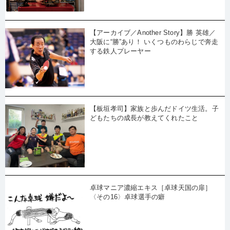
【アーカイブ／Another Story】勝 英雄／
大阪に“勝”あり！ いくつものわらじで奔走
する鉄人プレーヤー
【板垣孝司】家族と歩んだドイツ生活。子
どもたちの成長が教えてくれたこと
卓球マニア濃縮エキス［卓球天国の扉］
〈その16〉卓球選手の癖