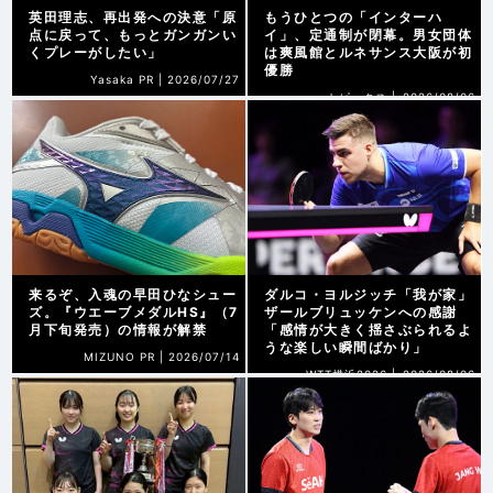
英田理志、再出発への決意「原
もうひとつの「インターハ
点に戻って、もっとガンガンい
イ」、定通制が閉幕。男女団体
くプレーがしたい」
は爽風館とルネサンス大阪が初
優勝
Yasaka PR |
2026/07/27
トピックス |
2026/08/06
来るぞ、入魂の早田ひなシュー
ダルコ・ヨルジッチ「我が家」
ズ。『ウエーブメダルHS』（7
ザールブリュッケンへの感謝
月下旬発売）の情報が解禁
「感情が大きく揺さぶられるよ
うな楽しい瞬間ばかり」
MIZUNO PR |
2026/07/14
WTT横浜2026 |
2026/08/06