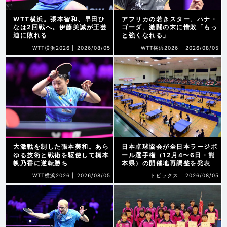
WTT横浜。張本智和、早田ひ
アフリカの若きスター、ハナ・
なは2回戦へ。伊藤美誠が王芸
ゴーダ、激闘の末に惜敗「もっ
迪に敗れる
と強くなれる」
WTT横浜2026 |
2026/08/05
WTT横浜2026 |
2026/08/05
大激戦を制した張本美和。あら
日本卓球協会が全日本ラージボ
ゆる技術と戦術を駆使して橋本
ール選手権（12月4〜6日・熊
帆乃香に逆転勝ち
本県）の開催地再調整を発表
WTT横浜2026 |
2026/08/05
トピックス |
2026/08/05