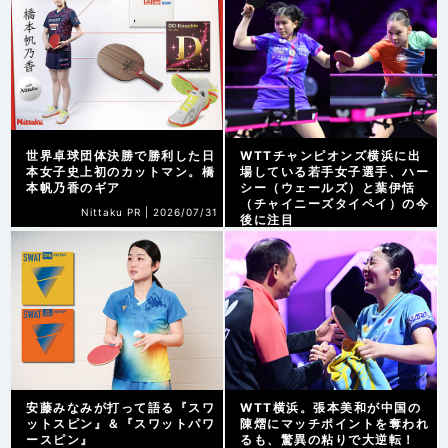
世界卓球団体決勝で勝利した日
WTTチャンピオンズ横浜に出
本女子史上初のカットマン。橋
場している若手女子選手、ハー
本帆乃香のギア
シー（ウェールズ）と葉伊恬
（チャイニーズタイペイ）の今
Nittaku PR |
2026/07/31
後に注目
WTT横浜2026 |
2026/08/07
安藤みなみが打って語る『スワ
WTT横浜。張本美和が中国の
ットスピン』＆『スワットパワ
陳熠にマッチポイントを奪われ
ースピン』
るも、驚異の粘りで大逆転！