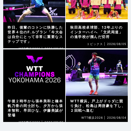
昨日、後輩のコトンに快勝した
秋田高校卓球部、12年ぶりの
世界４位のF.ルブラン「今大会
インターハイへ 「文武両道」
は自分にとって非常に重要なス
の進学校が掴んだ切符
テップです」
トピックス |
2026/08/05
WTT横浜2026 |
2026/08/05
午後２時半から張本美和と橋本
WTT横浜。戸上がドゥダに競
帆乃香の同士討ち、夕方から張
り負け、松島は周啓豪を下し、
本智和、早田ひな、伊藤美誠が
２回戦へ進む
登場
WTT横浜2026 |
2026/08/04
WTT横浜2026 |
2026/08/05