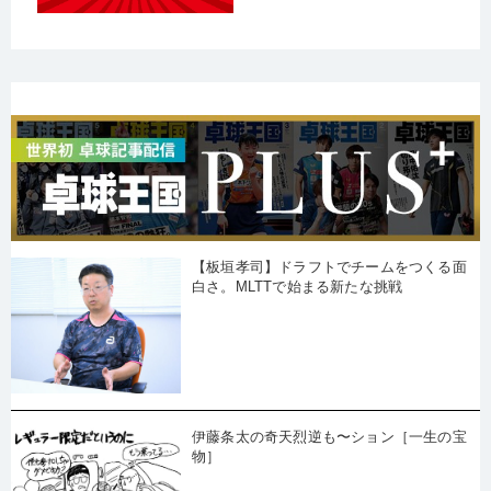
【板垣孝司】ドラフトでチームをつくる面
白さ。MLTTで始まる新たな挑戦
伊藤条太の奇天烈逆も〜ション［一生の宝
物］