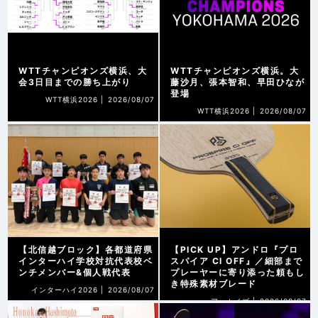
WTTチャンピオンズ横浜、大
WTTチャンピオンズ横浜。大
会3日目までの勝ち上がり
藤沙月、張本智和、早田ひなが
登場
WTT横浜2026 |
2026/08/07
WTT横浜2026 |
2026/08/07
【北信越ブロック】各都道府県
【PICK UP】アンドロ『プロ
インターハイ学校対抗代表校ベ
スパイア CI OFF』／細部まで
ンチメンバー&個人戦代表
プレーヤーに寄り添った頼もし
き特殊素材ブレード
インターハイ2026 |
2026/08/07
アーカイブ |
2026/08/07