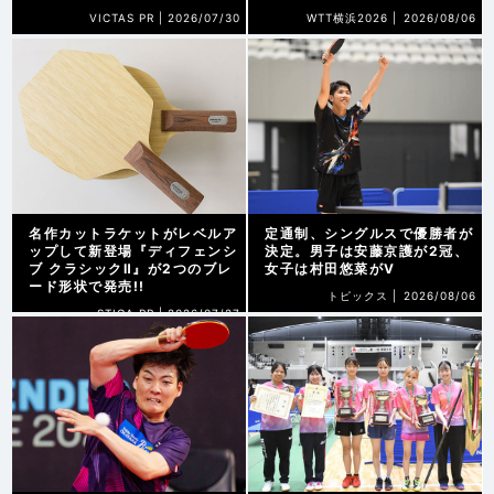
VICTAS PR |
2026/07/30
WTT横浜2026 |
2026/08/06
名作カットラケットがレベルア
定通制、シングルスで優勝者が
ップして新登場『ディフェンシ
決定。男子は安藤京護が2冠、
ブ クラシックⅡ』が2つのブレ
女子は村田悠菜がV
ード形状で発売!!
トピックス |
2026/08/06
STIGA PR |
2026/07/27