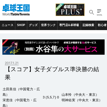
ニュース
SHOP
グッズ
世界ランク
専門店&卓球場
記録検索
初心者
2017.1.21
【スコア】女子ダブルス準決勝の結
果
土田美佳
（中国電力・広
島）
山本怜
（中央大・東京）
3 (5,5,7) 0
宋恵佳
（中国電力・広
明神佑実
（中央大・東京）
島）