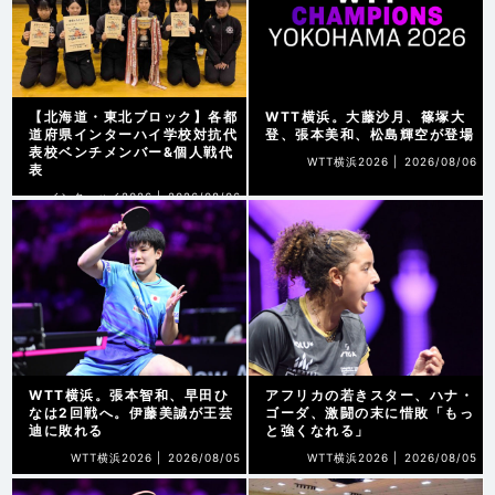
【北海道・東北ブロック】各都
WTT横浜。大藤沙月、篠塚大
道府県インターハイ学校対抗代
登、張本美和、松島輝空が登場
表校ベンチメンバー&個人戦代
WTT横浜2026 |
2026/08/06
表
インターハイ2026 |
2026/08/06
WTT横浜。張本智和、早田ひ
アフリカの若きスター、ハナ・
なは2回戦へ。伊藤美誠が王芸
ゴーダ、激闘の末に惜敗「もっ
迪に敗れる
と強くなれる」
WTT横浜2026 |
2026/08/05
WTT横浜2026 |
2026/08/05