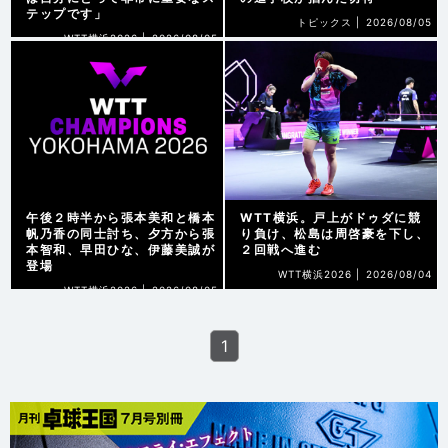
テップです」
トピックス |
2026/08/05
WTT横浜2026 |
2026/08/05
午後２時半から張本美和と橋本
WTT横浜。戸上がドゥダに競
帆乃香の同士討ち、夕方から張
り負け、松島は周啓豪を下し、
本智和、早田ひな、伊藤美誠が
２回戦へ進む
登場
WTT横浜2026 |
2026/08/04
WTT横浜2026 |
2026/08/05
1