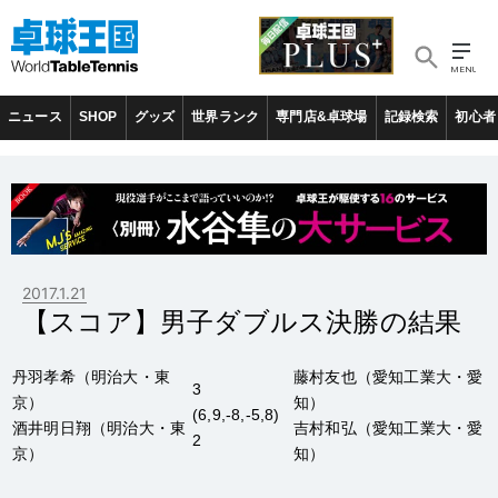
ニュース
SHOP
グッズ
世界ランク
専門店&卓球場
記録検索
初心者
2017.1.21
【スコア】男子ダブルス決勝の結果
丹羽孝希
（明治大・東
藤村友也
（愛知工業大・愛
3
京）
知）
(6,9,-8,-5,8)
酒井明日翔
（明治大・東
吉村和弘
（愛知工業大・愛
2
京）
知）