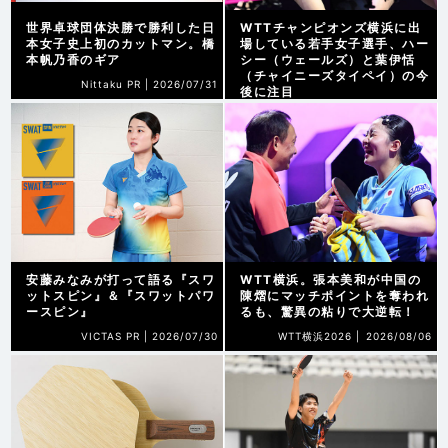
世界卓球団体決勝で勝利した日
WTTチャンピオンズ横浜に出
本女子史上初のカットマン。橋
場している若手女子選手、ハー
本帆乃香のギア
シー（ウェールズ）と葉伊恬
（チャイニーズタイペイ）の今
Nittaku PR |
2026/07/31
後に注目
WTT横浜2026 |
2026/08/07
安藤みなみが打って語る『スワ
WTT横浜。張本美和が中国の
ットスピン』＆『スワットパワ
陳熠にマッチポイントを奪われ
ースピン』
るも、驚異の粘りで大逆転！
VICTAS PR |
2026/07/30
WTT横浜2026 |
2026/08/06