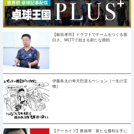
【板垣孝司】ドラフトでチームをつくる面
白さ。MLTTで始まる新たな挑戦
伊藤条太の奇天烈逆も〜ション［一生の宝
物］
【アーカイブ】蔡振華「新たな勝利を手に