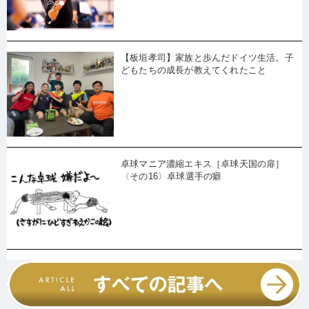
【板垣孝司】家族と歩んだドイツ生活。子
どもたちの成長が教えてくれたこと
卓球マニア濃縮エキス［卓球天国の扉］
〈その16〉卓球選手の癖