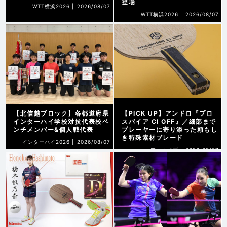
登場
WTT横浜2026 |
2026/08/07
WTT横浜2026 |
2026/08/07
【北信越ブロック】各都道府県
【PICK UP】アンドロ『プロ
インターハイ学校対抗代表校ベ
スパイア CI OFF』／細部まで
ンチメンバー&個人戦代表
プレーヤーに寄り添った頼もし
き特殊素材ブレード
インターハイ2026 |
2026/08/07
アーカイブ |
2026/08/07