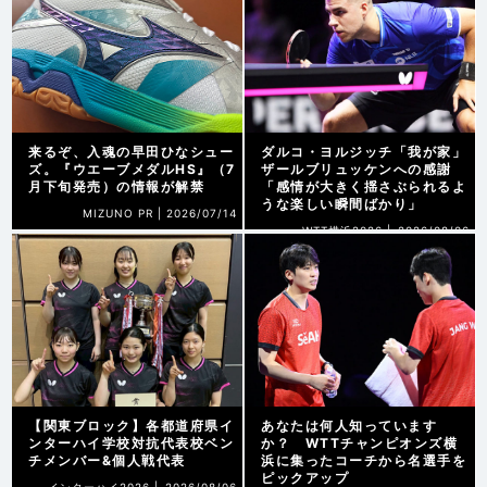
来るぞ、入魂の早田ひなシュー
ダルコ・ヨルジッチ「我が家」
ズ。『ウエーブメダルHS』（7
ザールブリュッケンへの感謝
月下旬発売）の情報が解禁
「感情が大きく揺さぶられるよ
うな楽しい瞬間ばかり」
MIZUNO PR |
2026/07/14
WTT横浜2026 |
2026/08/06
【関東ブロック】各都道府県イ
あなたは何人知っています
ンターハイ学校対抗代表校ベン
か？ WTTチャンピオンズ横
チメンバー&個人戦代表
浜に集ったコーチから名選手を
ピックアップ