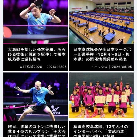
大激戦を制した張本美和。あら
日本卓球協会が全日本ラージボ
ゆる技術と戦術を駆使して橋本
ール選手権（12月4〜6日・熊
帆乃香に逆転勝ち
本県）の開催地再調整を発表
WTT横浜2026 |
2026/08/05
トピックス |
2026/08/05
昨日、後輩のコトンに快勝した
秋田高校卓球部、12年ぶりの
世界４位のF.ルブラン「今大会
インターハイへ 「文武両道」
は自分にとって非常に重要なス
の進学校が掴んだ切符