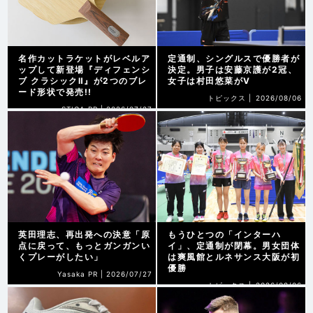
名作カットラケットがレベルア
定通制、シングルスで優勝者が
ップして新登場『ディフェンシ
決定。男子は安藤京護が2冠、
ブ クラシックⅡ』が2つのブレ
女子は村田悠菜がV
ード形状で発売!!
トピックス |
2026/08/06
STIGA PR |
2026/07/27
英田理志、再出発への決意「原
もうひとつの「インターハ
点に戻って、もっとガンガンい
イ」、定通制が閉幕。男女団体
くプレーがしたい」
は爽風館とルネサンス大阪が初
優勝
Yasaka PR |
2026/07/27
トピックス |
2026/08/06