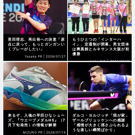
英田理志、再出発への決意「原
もうひとつの「インターハ
点に戻って、もっとガンガンい
イ」、定通制が閉幕。男女団体
くプレーがしたい」
は爽風館とルネサンス大阪が初
優勝
Yasaka PR |
2026/07/27
トピックス |
2026/08/06
来るぞ、入魂の早田ひなシュー
ダルコ・ヨルジッチ「我が家」
ズ。『ウエーブメダルHS』（7
ザールブリュッケンへの感謝
月下旬発売）の情報が解禁
「感情が大きく揺さぶられるよ
うな楽しい瞬間ばかり」
MIZUNO PR |
2026/07/14