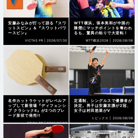
安藤みなみが打って語る『スワ
WTT横浜。張本美和が中国の
ットスピン』＆『スワットパワ
陳熠にマッチポイントを奪われ
ースピン』
るも、驚異の粘りで大逆転！
VICTAS PR |
2026/07/30
WTT横浜2026 |
2026/08/06
名作カットラケットがレベルア
定通制、シングルスで優勝者が
ップして新登場『ディフェンシ
決定。男子は安藤京護が2冠、
ブ クラシックⅡ』が2つのブレ
女子は村田悠菜がV
ード形状で発売!!
トピックス |
2026/08/06
STIGA PR |
2026/07/27