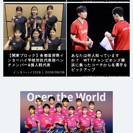
WTT横浜2026 |
2026/08/06
【関東ブロック】各都道府県イ
あなたは何人知っています
ンターハイ学校対抗代表校ベン
か？ WTTチャンピオンズ横
チメンバー&個人戦代表
浜に集ったコーチから名選手を
ピックアップ
インターハイ2026 |
2026/08/06
WTT横浜2026 |
2026/08/06