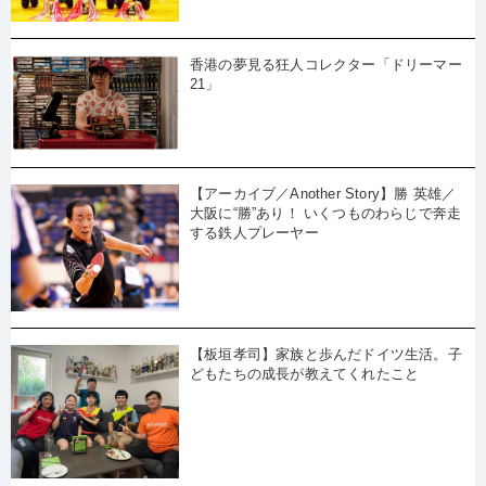
香港の夢見る狂人コレクター「ドリーマー
21」
【アーカイブ／Another Story】勝 英雄／
大阪に“勝”あり！ いくつものわらじで奔走
する鉄人プレーヤー
【板垣孝司】家族と歩んだドイツ生活。子
どもたちの成長が教えてくれたこと