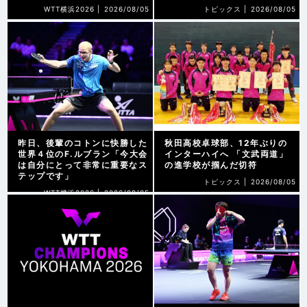
WTT横浜2026 |
2026/08/05
トピックス |
2026/08/05
昨日、後輩のコトンに快勝した
秋田高校卓球部、12年ぶりの
世界４位のF.ルブラン「今大会
インターハイへ 「文武両道」
は自分にとって非常に重要なス
の進学校が掴んだ切符
テップです」
トピックス |
2026/08/05
WTT横浜2026 |
2026/08/05