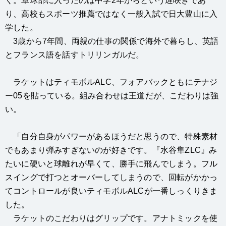
く。卓球部に入ったのは中学2年からという遅咲きであ
り、高校もスポーツ推薦ではなく一般入試で日大豊山に入
学した。
3歳から7年間、両親の仕事の関係で海外で暮らし、英語
とフランス語を話すトリリンガルだ。
ラケットはティモボルALC、フォアバックともにテナジ
ー05を貼っている。組み合わせは王道だが、こだわりは強
い。
「自分自身がパワーがあるほうだと思うので、特殊素材
でもあまり弾みすぎないのが好きです。『水谷隼ZLC』み
たいに硬いと球離れが早くて、勝手に飛んでしまう。フル
スイングで打つとオーバーしてしまうので、回転がかかっ
てコントロールが良いティモボルALCが一番しっくりきま
した。
ラケットのこだわりはグリップです。アナトミックを使