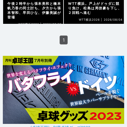
午後２時半から張本美和と橋本
WTT横浜。戸上がドゥダに競
帆乃香の同士討ち、夕方から張
り負け、松島は周啓豪を下し、
本智和、早田ひな、伊藤美誠が
２回戦へ進む
登場
WTT横浜2026 |
2026/08/04
WTT横浜2026 |
2026/08/05
1