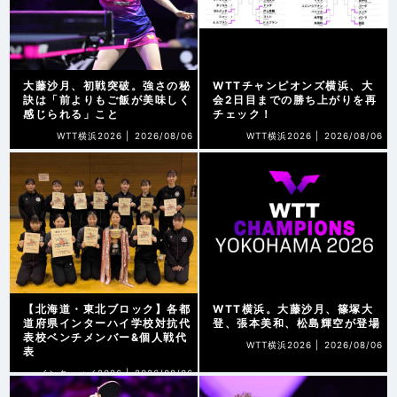
大藤沙月、初戦突破。強さの秘
WTTチャンピオンズ横浜、大
訣は「前よりもご飯が美味しく
会2日目までの勝ち上がりを再
感じられる」こと
チェック！
WTT横浜2026 |
2026/08/06
WTT横浜2026 |
2026/08/06
【北海道・東北ブロック】各都
WTT横浜。大藤沙月、篠塚大
道府県インターハイ学校対抗代
登、張本美和、松島輝空が登場
表校ベンチメンバー&個人戦代
WTT横浜2026 |
2026/08/06
表
インターハイ2026 |
2026/08/06