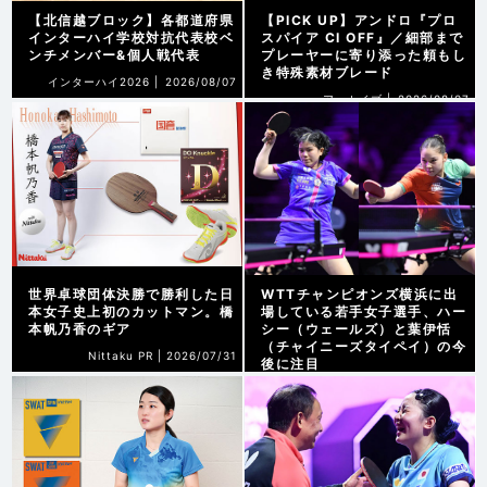
【北信越ブロック】各都道府県
【PICK UP】アンドロ『プロ
インターハイ学校対抗代表校ベ
スパイア CI OFF』／細部まで
ンチメンバー&個人戦代表
プレーヤーに寄り添った頼もし
き特殊素材ブレード
インターハイ2026 |
2026/08/07
アーカイブ |
2026/08/07
世界卓球団体決勝で勝利した日
WTTチャンピオンズ横浜に出
本女子史上初のカットマン。橋
場している若手女子選手、ハー
本帆乃香のギア
シー（ウェールズ）と葉伊恬
（チャイニーズタイペイ）の今
Nittaku PR |
2026/07/31
後に注目
WTT横浜2026 |
2026/08/07