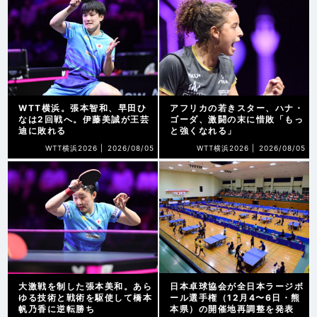
WTT横浜。張本智和、早田ひ
アフリカの若きスター、ハナ・
なは2回戦へ。伊藤美誠が王芸
ゴーダ、激闘の末に惜敗「もっ
迪に敗れる
と強くなれる」
WTT横浜2026 |
2026/08/05
WTT横浜2026 |
2026/08/05
大激戦を制した張本美和。あら
日本卓球協会が全日本ラージボ
ゆる技術と戦術を駆使して橋本
ール選手権（12月4〜6日・熊
帆乃香に逆転勝ち
本県）の開催地再調整を発表