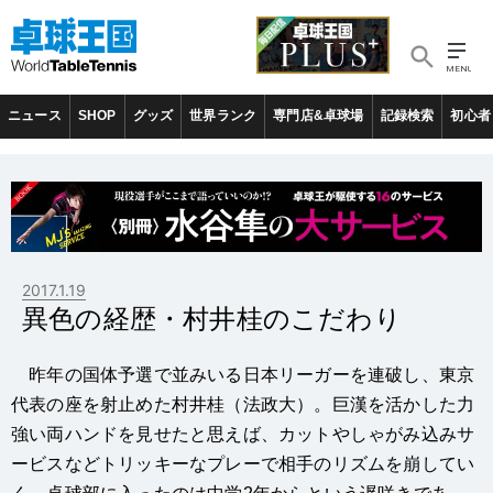
ニュース
SHOP
グッズ
世界ランク
専門店&卓球場
記録検索
初心者
2017.1.19
異色の経歴・村井桂のこだわり
昨年の国体予選で並みいる日本リーガーを連破し、東京
代表の座を射止めた村井桂（法政大）。巨漢を活かした力
強い両ハンドを見せたと思えば、カットやしゃがみ込みサ
ービスなどトリッキーなプレーで相手のリズムを崩してい