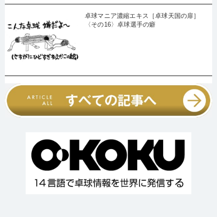
卓球マニア濃縮エキス［卓球天国の扉］
〈その16〉卓球選手の癖