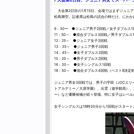
大会第2日目、ジュニア男女でスーパー
大会第2日目の1月15日、会場ではまずジュニア
松島輝空。記者席は松島の試合の時だけ、にわか
9：30〜 ●ジュニア男子2回戦／女子ダブルス1
11：50～ ●混合ダブルス3回戦／男子ダブルス
12：25～ ●ジュニア女子3回戦
13：35～ ●ジュニア男子3回戦
14：45～ ●女子ダブルス2回戦
15：20～ ●男子ダブルス2回戦
16：30～ ●女子シングルス1回戦
18：50～ ●混合ダブルス4回戦（ベスト8決定
ジュニア男女3回戦では、男子の宇田（JOCエリ
トアカデミー／大原学園）、出雲（遊学館高）、大
ー）など優勝候補が続々登場。特に女子はレベル
女子シングルスは16時30分から1回戦がスター