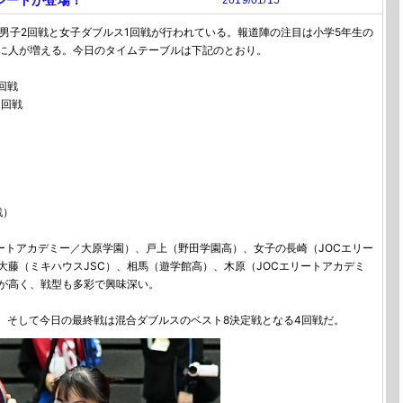
シードが登場！
2019/01/15
男子2回戦と女子ダブルス1回戦が行われている。報道陣の注目は小学5年生の
に人が増える。今日のタイムテーブルは下記のとおり。
回戦
1回戦
戦）
ートアカデミー／大原学園）、戸上（野田学園高）、女子の長崎（JOCエリー
藤（ミキハウスJSC）、相馬（遊学館高）、木原（JOCエリートアカデミ
が高く、戦型も多彩で興味深い。
ト。そして今日の最終戦は混合ダブルスのベスト8決定戦となる4回戦だ。