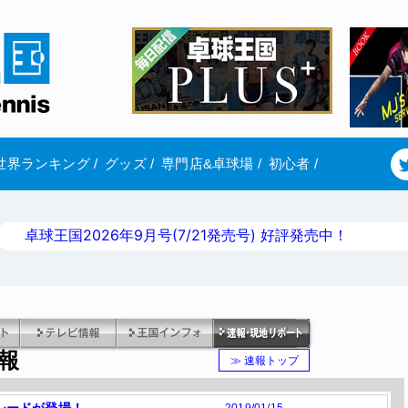
世界ランキング
/
グッズ
/
専門店&卓球場
/
初心者
/
卓球王国2026年9月号(7/21発売号) 好評発売中！
報
≫ 速報トップ