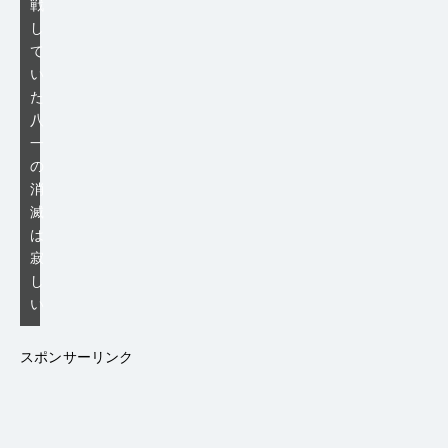
戦
し
て
い
た
八
一
の
消
滅
は
寂
し
い
スポンサーリンク