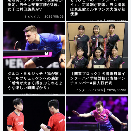
決定。男子は安藤京護が2冠、
イ」、定通制が閉幕。男女団体
女子は村田悠菜がV
は爽風館とルネサンス大阪が初
優勝
トピックス |
2026/08/06
トピックス |
2026/08/06
ダルコ・ヨルジッチ「我が家」
【関東ブロック】各都道府県イ
ザールブリュッケンへの感謝
ンターハイ学校対抗代表校ベン
「感情が大きく揺さぶられるよ
チメンバー&個人戦代表
うな楽しい瞬間ばかり」
インターハイ2026 |
2026/08/06
WTT横浜2026 |
2026/08/06