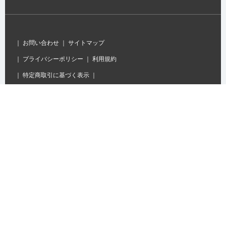
｜
お問い合わせ
｜
サイトマップ
｜
プライバシーポリシー
｜
利用規約
｜
特定商取引に基づく表示
｜
株式会社 卓球王国
〒151-0072 東京都渋谷区幡ヶ谷1-1-1 ニッコービル3F
TEL：
03-5365-1771
FAX：03-5365-1770
Copyright (C) 卓球王国, All right Reserved