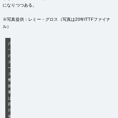
になりつつある。
※写真提供：レミー・グロス（写真は20年ITTFファイナ
ル）
八
一
の
エ
ー
ス
樊
振
東
は
四
川
省