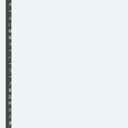
チ
ー
ム
に
移
籍。
ス
ー
パ
ー
リ
ー
グ
創
設
時
か
ら
参