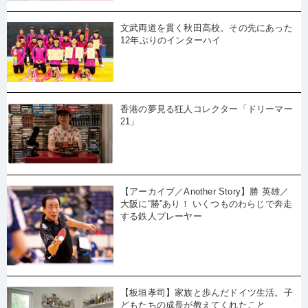
文武両道を貫く秋田高校。その先にあった
12年ぶりのインターハイ
香港の夢見る狂人コレクター「ドリーマー
21」
【アーカイブ／Another Story】勝 英雄／
大阪に“勝”あり！ いくつものわらじで奔走
する鉄人プレーヤー
【板垣孝司】家族と歩んだドイツ生活。子
どもたちの成長が教えてくれたこと