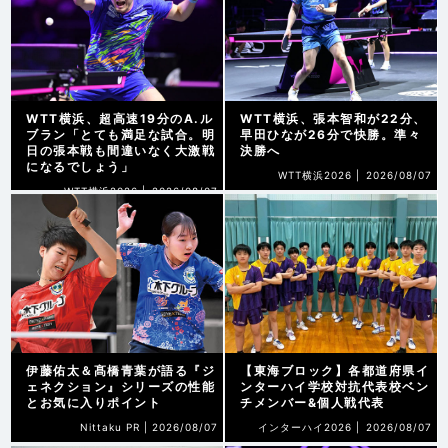
WTT横浜、超高速19分のA.ル
WTT横浜、張本智和が22分、
ブラン「とても満足な試合。明
早田ひなが26分で快勝。準々
日の張本戦も間違いなく大激戦
決勝へ
になるでしょう」
WTT横浜2026 |
2026/08/07
WTT横浜2026 |
2026/08/07
伊藤佑太＆髙橋青葉が語る『ジ
【東海ブロック】各都道府県イ
ェネクション』シリーズの性能
ンターハイ学校対抗代表校ベン
とお気に入りポイント
チメンバー&個人戦代表
Nittaku PR |
2026/08/07
インターハイ2026 |
2026/08/07