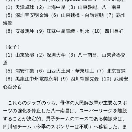
（1）天津卓球（2）上海中星（3）山東魯能、八一南昌
（5）深圳宝安明金海（6）山東魏橋・向尚運動（7）覇州
海潤
（8）安徽朗坤（9）江蘇中超電纜・利永（10）四川長虹
〈女子〉
（1）山東魯能（2）深圳大学（3）八一南昌、山東斉魯交
通
（5）鴻安牛業（6）山西大土河・華東理工（7）北京首鋼
（8）黒龍江中州電纜永剛（9）四川穹窿先鋒（10）武漢安
心百分百
これらのクラブのうち、母体の人民解放軍が主要なスポ
ーツの強化を停止した八一南昌は、スーパーリーグを離脱
することが決定的。男子チームのエースである樊振東は、
四川省チーム（今季のスポンサーは不明）へ移籍した。ま