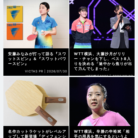
安藤みなみが打って語る『スワ
WTT横浜、大藤沙月がリリ
ットスピン』＆『スワットパワ
ー・チャンを下し、ベスト8入
ースピン』
りを決める「途中から焦りが出
て力んでしまった」
VICTAS PR |
2026/07/30
WTT横浜2026 |
2026/08/07
名作カットラケットがレベルア
WTT横浜。辛勝の申裕斌「相
ップして新登場『ディフェンシ
手の用具を気にするというよ