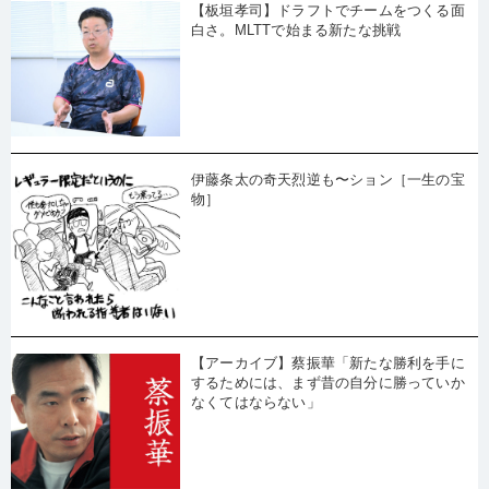
【板垣孝司】ドラフトでチームをつくる面
白さ。MLTTで始まる新たな挑戦
伊藤条太の奇天烈逆も〜ション［一生の宝
物］
【アーカイブ】蔡振華「新たな勝利を手に
するためには、まず昔の自分に勝っていか
なくてはならない」