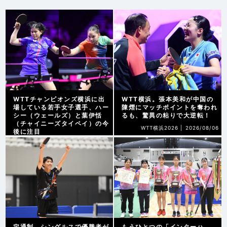
WTTチャンピオンズ横浜に出
WTT横浜。張本美和が中国の
場している若手女子選手、ハー
陳熠にマッチポイントを奪われ
シー（ウェールズ）と葉伊恬
るも、驚異の粘りで大逆転！
（チャイニーズタイペイ）の今
WTT横浜2026 |
2026/08/06
後に注目
WTT横浜2026 |
2026/08/07
定通制、シングルスで優勝者が
もうひとつの「インターハ