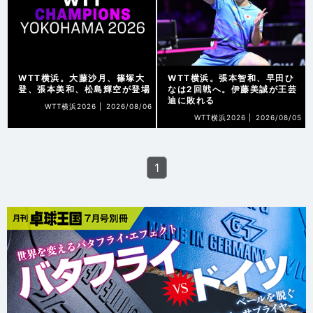
WTT横浜。大藤沙月、篠塚大
WTT横浜。張本智和、早田ひ
登、張本美和、松島輝空が登場
なは2回戦へ。伊藤美誠が王芸
迪に敗れる
WTT横浜2026 |
2026/08/06
WTT横浜2026 |
2026/08/05
1