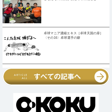
卓球マニア濃縮エキス［卓球天国の扉］
〈その16〉卓球選手の癖