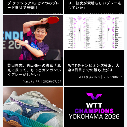
ブ クラシックⅡ』が2つのブレ
り、彼女が素晴らしいプレーを
ード形状で発売!!
していた」
STIGA PR |
2026/07/27
WTT横浜2026 |
2026/08/07
英田理志、再出発への決意「原
WTTチャンピオンズ横浜、大
点に戻って、もっとガンガンい
会3日目までの勝ち上がり
くプレーがしたい」
WTT横浜2026 |
2026/08/07
Yasaka PR |
2026/07/27