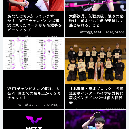
あなたは何人知っています
大藤沙月、初戦突破。強さの秘
か？ WTTチャンピオンズ横
訣は「前よりもご飯が美味しく
浜に集ったコーチから名選手を
感じられる」こと
ピックアップ
WTT横浜2026 |
2026/08/06
WTT横浜2026 |
2026/08/06
WTTチャンピオンズ横浜、大
【北海道・東北ブロック】各都
会2日目までの勝ち上がりを再
道府県インターハイ学校対抗代
チェック！
表校ベンチメンバー&個人戦代
表
WTT横浜2026 |
2026/08/06
インターハイ2026 |
2026/08/06