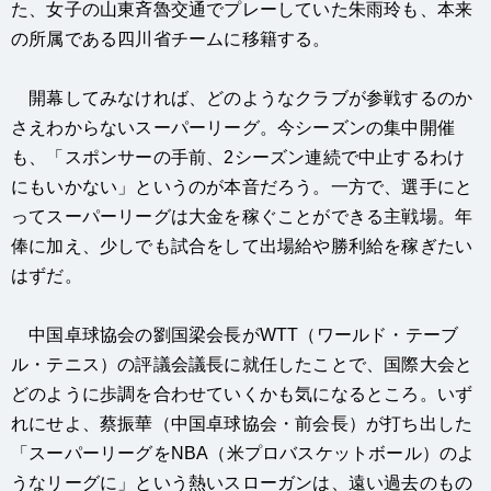
た、女子の山東斉魯交通でプレーしていた朱雨玲も、本来
の所属である四川省チームに移籍する。
開幕してみなければ、どのようなクラブが参戦するのか
さえわからないスーパーリーグ。今シーズンの集中開催
も、「スポンサーの手前、2シーズン連続で中止するわけ
にもいかない」というのが本音だろう。一方で、選手にと
ってスーパーリーグは大金を稼ぐことができる主戦場。年
俸に加え、少しでも試合をして出場給や勝利給を稼ぎたい
はずだ。
中国卓球協会の劉国梁会長がWTT（ワールド・テーブ
ル・テニス）の評議会議長に就任したことで、国際大会と
どのように歩調を合わせていくかも気になるところ。いず
れにせよ、蔡振華（中国卓球協会・前会長）が打ち出した
「スーパーリーグをNBA（米プロバスケットボール）のよ
うなリーグに」という熱いスローガンは、遠い過去のもの