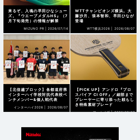
来るぞ、入魂の早田ひなシュー
WTTチャンピオンズ横浜。大
ズ。『ウエーブメダルHS』（7
藤沙月、張本智和、早田ひなが
月下旬発売）の情報が解禁
登場
MIZUNO PR |
2026/07/14
WTT横浜2026 |
2026/08/07
【北信越ブロック】各都道府県
【PICK UP】アンドロ『プロ
インターハイ学校対抗代表校ベ
スパイア CI OFF』／細部まで
ンチメンバー&個人戦代表
プレーヤーに寄り添った頼もし
き特殊素材ブレード
インターハイ2026 |
2026/08/07
アーカイブ |
2026/08/07