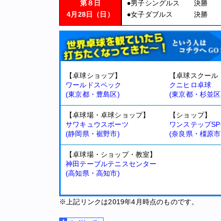
第８日
●
男子シングルス 決勝
4月28日（日）
●
女子ダブルス 決勝
【卓球ショップ】
【卓球スクール
ワールドスペック
クニヒロ卓球
(東京都・豊島区)
(東京都・杉並区
【卓球場・卓球ショップ】
【ショップ】
サワキュウスポーツ
ワンステップSP
(静岡県・裾野市)
(奈良県・橿原市
【卓球場・ショップ・教室】
神田テーブルテニスセンター
(高知県・高知市)
※上記リンクは2019年4月時点のものです。