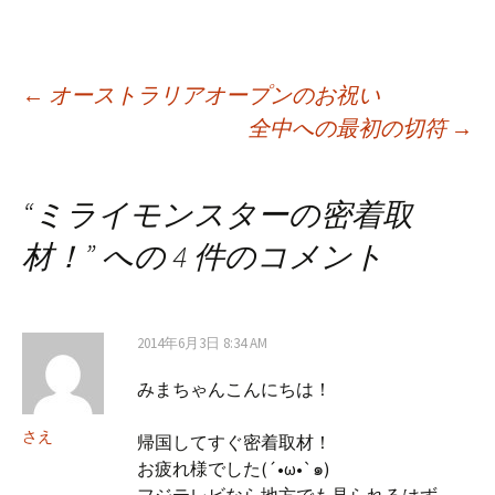
Post
←
オーストラリアオープンのお祝い
全中への最初の切符
→
navigation
“
ミライモンスターの密着取
材！
” への 4 件のコメント
2014年6月3日 8:34 AM
みまちゃんこんにちは！
さえ
帰国してすぐ密着取材！
お疲れ様でした(´•ω•`๑)