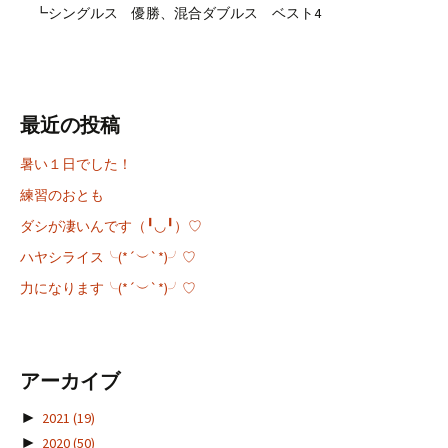
┗シングルス 優勝、混合ダブルス ベスト4
最近の投稿
暑い１日でした！
練習のおとも
ダシが凄いんです（╹◡╹）♡
ハヤシライス╰(*´︶`*)╯♡
力になります╰(*´︶`*)╯♡
アーカイブ
►
2021
(19)
►
2020
(50)