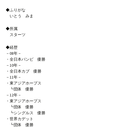
◆ふりがな
いとう みま
◆所属
スターツ
◆経歴
－08年－
・全日本バンビ 優勝
－10年－
・全日本カブ 優勝
－11年－
・東アジアホープス
┗団体 優勝
－12年－
・東アジアホープス
┗団体 優勝
┗シングルス 優勝
・世界カデット
┗団体 優勝