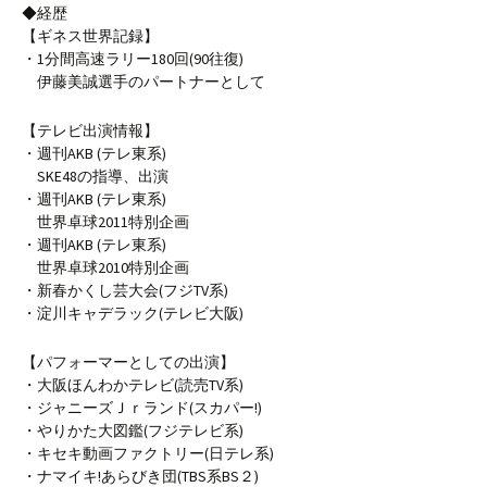
◆経歴
【ギネス世界記録】
・1分間高速ラリー180回(90往復)
伊藤美誠選手のパートナーとして
【テレビ出演情報】
・週刊AKB (テレ東系)
SKE48の指導、出演
・週刊AKB (テレ東系)
世界卓球2011特別企画
・週刊AKB (テレ東系)
世界卓球2010特別企画
・新春かくし芸大会(フジTV系)
・淀川キャデラック(テレビ大阪)
【パフォーマーとしての出演】
・大阪ほんわかテレビ(読売TV系)
・ジャニーズＪｒランド(スカパー!)
・やりかた大図鑑(フジテレビ系)
・キセキ動画ファクトリー(日テレ系)
・ナマイキ!あらびき団(TBS系BS２)