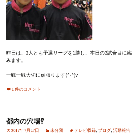
昨日は、2人とも予選リーグを1勝し、本日の2試合目に臨
みます。
一戦一戦大切に頑張ります(^-^)v
1 件のコメント
都内の穴場⁉︎
2017年7月27日
未分類
テレビ収録
,
ブログ
,
活動報告