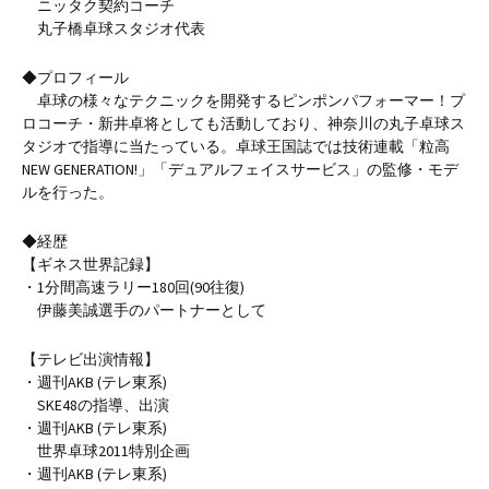
ニッタク契約コーチ
丸子橋卓球スタジオ代表
◆プロフィール
卓球の様々なテクニックを開発するピンポンパフォーマー！プ
ロコーチ・新井卓将としても活動しており、神奈川の丸子卓球ス
タジオで指導に当たっている。卓球王国誌では技術連載「粒高
NEW GENERATION!」「デュアルフェイスサービス」の監修・モデ
ルを行った。
◆経歴
【ギネス世界記録】
・1分間高速ラリー180回(90往復)
伊藤美誠選手のパートナーとして
【テレビ出演情報】
・週刊AKB (テレ東系)
SKE48の指導、出演
・週刊AKB (テレ東系)
世界卓球2011特別企画
・週刊AKB (テレ東系)