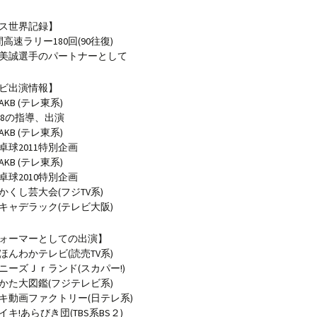
ス世界記録】
高速ラリー180回(90往復)
美誠選手のパートナーとして
ビ出演情報】
KB (テレ東系)
48の指導、出演
KB (テレ東系)
球2011特別企画
KB (テレ東系)
球2010特別企画
かくし芸大会(フジTV系)
キャデラック(テレビ大阪)
ォーマーとしての出演】
ほんわかテレビ(読売TV系)
ニーズＪｒランド(スカパー!)
かた大図鑑(フジテレビ系)
キ動画ファクトリー(日テレ系)
キ!あらびき団(TBS系BS２)