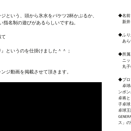
ンジという、頭から氷水をバケツ2杯かぶるか、
◆名前
新井
しい指名制の遊びがあるらしいですね。
◆ふり
似て
あら
ジ』というのを仕掛けました＾＾；
◆所属
ニッ
、
丸子
レンジ動画を掲載させて頂きます。
◆プロ
卓球
ンポン
卓将と
子卓球
卓球王
GENE
ス」の