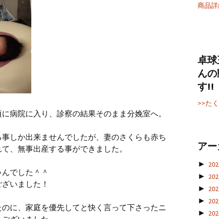
商品詳
卓球
んの
す!!
>>た
頃に病院に入り、診察の結果そのまま分娩室へ。
る事しか出来ませんでしたが、妻のさくらも赤ち
アー
れて、無事出産する事ができました。
►
20
ゃんでした＾＾
►
20
ございました！
►
20
►
20
たのに、家庭を優先してと快く言って下さったニ
►
20