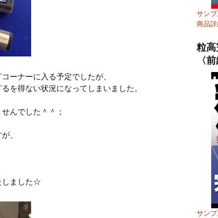
サンプ
商品詳
粒高
〈前
打コーナーに入る予定でしたが、
ざるを得ない状況になってしまいました。
ませんでした＾＾；
すが、
たしました☆
サンプ