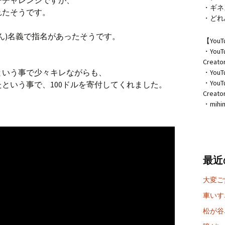
ーチャレンジですが、
・ギネ
れたそうです。
・どれ
ん)名義で指名があったそうです。
【You
・Yo
Creat
という事で少々キレながらも、
・YouT
・YouT
という事で、100ドルを寄付してくれました。
Creato
・mih
最近
大変ご
車いす
松が谷