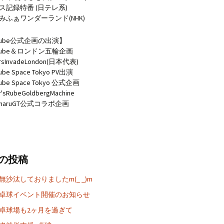
ス記録特番 (日テレ系)
みふぁワンダーランド(NHK)
Tube公式企画の出演】
uTube＆ロンドン五輪企画
orsInvadeLondon(日本代表)
ube Space Tokyo PV出演
ube Space Tokyo 公式企画
r'sRubeGoldbergMachine
imaruGT公式コラボ企画
の投稿
無沙汰しておりましたm(_ _)m
卓球イベント開催のお知らせ
卓球場も2ヶ月を過ぎて