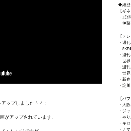
◆経歴
【ギネ
・1分間
伊藤
【テレ
・週刊A
SKE
・週刊A
世界卓
・週刊A
世界卓
・新春
・淀川
【パフ
画をアップしました＾＾；
・大阪
・ジャ
?の動画がアップされています。
・やり
・キセ
・ナマイ