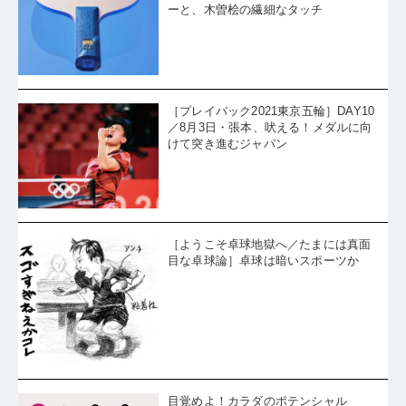
ーと、木曽桧の繊細なタッチ
［プレイバック2021東京五輪］DAY10
／8月3日・張本、吠える！メダルに向
けて突き進むジャパン
［ようこそ卓球地獄へ／たまには真面
目な卓球論］卓球は暗いスポーツか
目覚めよ！カラダのポテンシャル