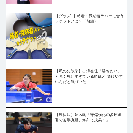
【グッズ+】粘着・微粘着ラバーに合う
ラケットとは？〈前編〉
【私の失敗学】出澤杏佳「勝ちたい」
と強く思いすぎている時ほど 負けやす
いんだと気づいた
【練習法】鈴木颯「守備強化の多球練
習で苦手克服、海外で成果！」