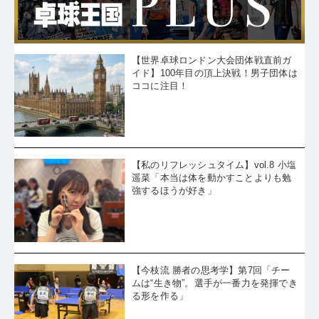
【世界卓球ロンドン大会団体戦直前ガ
イド】100年目の頂上決戦！男子団体は
ココに注目！
【私のリフレッシュタイム】vol.8 小塩
遥菜「本当は体を動かすことよりも勉
強するほうが好き」
【今枝流 勝者の思考学】第7回「チー
ムは“生き物”。選手が一番力を発揮でき