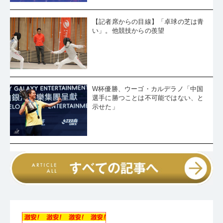
【記者席からの目線】「卓球の芝は青
い」。他競技からの羨望
W杯優勝、ウーゴ・カルデラノ「中国
選手に勝つことは不可能ではない、と
示せた」