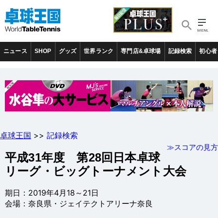
ニュース
SHOP
グッズ
世界ランク
専門店&卓球場
記録検索
初心者
卓球王国
>>
記録検索
≫スコアの見方
平成31年度 第28回日本卓球
リーグ・ビッグトーナメント大会
期日：2019年4月18～21日