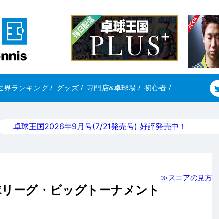
世界ランキング
/
グッズ
/
専門店&卓球場
/
初心者
/
卓球王国2026年9月号(7/21発売号) 好評発売中！
≫スコアの見方
卓球リーグ・ビッグトーナメント