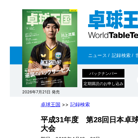
ニュース
/
記録検索
/
バックナンバー
定期購読のお申し込み
2026年7月21日 発売
卓球王国
>>
記録検索
平成31年度 第28回日本
大会