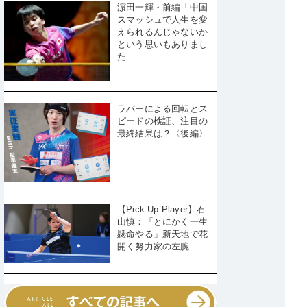
濵田一輝・前編「中国
スマッシュで人生を変
えられるんじゃないか
という思いもありまし
た
ラバーによる回転とス
ピードの検証、注目の
最終結果は？〈後編〉
【Pick Up Player】石
山慎：「とにかく一生
懸命やる」新天地で花
開く努力家の左腕