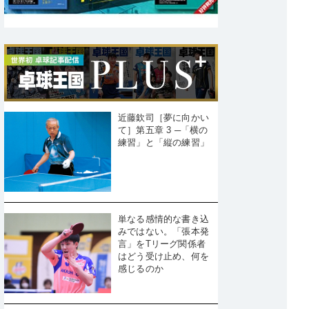
近藤欽司［夢に向かい
て］第五章 3 ─「横の
練習」と「縦の練習」
単なる感情的な書き込
みではない。「張本発
言」をTリーグ関係者
はどう受け止め、何を
感じるのか