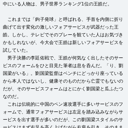
中にいる人物は、男子世界ランキング1位の王皓だ。
これまでは「鉤子発球」と呼ばれる、手首を内側に折り
曲げて出す変化の激しいフォアサービスが武器だった王
皓。しかし、テレビでそのプレーを観ていた人はお気づき
かもしれないが、今大会で王皓は新しいフォアサービスを
試していた。
男子決勝の李廷佑戦で、王皓が何気なく出したそのサー
ビスのフォームをひと目見た筆者は息を呑んだ。「り、劉
国梁がいる」。劉国梁監督はベンチにどっかり座っている
から本人ではないし、健康そのものだから亡霊でもないの
だが、そのサービスフォームはとにかく劉国梁と瓜ふたつ
なのだ。
これは伝統的に中国のペン速攻選手に多いサービスのフ
ォームで、通常フォアサービスは左足を踏み込みながらサ
ービスを出す選手が多いのだが、この劉国梁スタイルのサ
ービスはまず右足を高く上げながら右肩を引き、そのまま