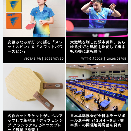
安藤みなみが打って語る『スワ
大激戦を制した張本美和。あら
ットスピン』＆『スワットパワ
ゆる技術と戦術を駆使して橋本
ースピン』
帆乃香に逆転勝ち
VICTAS PR |
2026/07/30
WTT横浜2026 |
2026/08/05
名作カットラケットがレベルア
日本卓球協会が全日本ラージボ
ップして新登場『ディフェンシ
ール選手権（12月4〜6日・熊
ブ クラシックⅡ』が2つのブレ
本県）の開催地再調整を発表
ード形状で発売!!