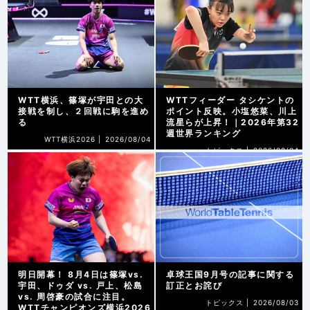
WTT横浜、篠塚が宇田との大
WTTフィーダー タシケントの
接戦を制し、２回戦に駒を進め
ポイント反映。小塩悠菜、川上
る
流星らが上昇！｜2026年第32
週世界ランキング
WTT横浜2026 |
2026/08/04
トピックス |
2026/08/04
明日開幕！ 8月4日は篠塚vs.
卓球王国9月号の記事に関する
宇田、ドゥダ vs. 戸上、松島
訂正とお詫び
vs. 周啓豪の試合に注目。
トピックス |
2026/08/03
WTTチャンピオンズ横浜2026