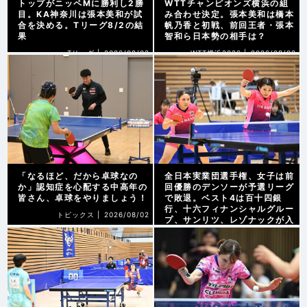
トップがニッペMに勝利し2勝
WTTチャンピオンズ横浜の組
目。KA神奈川は張本美和が試
み合わせ決定。張本美和は橋本
合を決める。Tリーグ8/2の結
帆乃香と初戦、前回王者・張本
果
智和ら日本勢の相手は？
Tリーグ |
2026/08/02
WTT横浜2026 |
2026/08/02
「なるほど、だから卓球なの
全日本実業団選手権、女子は前
か」認知症を心配する中高年の
回優勝のデンソーが予選リーグ
皆さん、卓球をやりましょう！
で敗退。ベスト4は百十四銀
行、十六フィナンシャルグルー
トピックス |
2026/08/02
プ、サンリツ、レゾナックが入
る
大会報道 |
2026/08/01