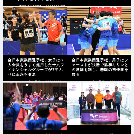
WTT横浜2026 |
2026/08/03
全日本実業団選手権、女子は6
全日本実業団選手権、男子はフ
人全員をうまく起用した十六フ
ァーストが決勝で協和キリンと
ィナンシャルグループが7年ぶ
の激闘を制し、悲願の初優勝を
りに王座を奪還
飾る
大会報道 |
2026/08/03
大会報道 |
2026/08/03