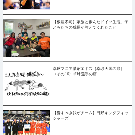
【板垣孝司】家族と歩んだドイツ生活。子
どもたちの成長が教えてくれたこと
卓球マニア濃縮エキス［卓球天国の扉］
〈その16〉卓球選手の癖
【愛すべき我がチーム】日野キングフィッ
シャーズ