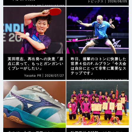
トピックス |
2026/08/05
STIGA PR |
2026/07/27
英田理志、再出発への決意「原
昨日、後輩のコトンに快勝した
点に戻って、もっとガンガンい
世界４位のF.ルブラン「今大会
くプレーがしたい」
は自分にとって非常に重要なス
テップです」
Yasaka PR |
2026/07/27
WTT横浜2026 |
2026/08/05