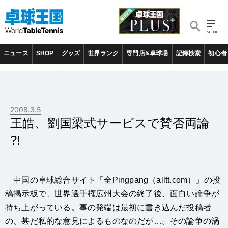
ニュース
SHOP
グッズ
世界ランク
専門店&卓球場
記録検索
初心者
2008.3.5
王皓、劉国梁式サービスで賛否両論
?!
中国の卓球総合サイト「全Pingpang（alltt.com）」の投
稿掲示板で、世界選手権広州大会の終了後、面白い論争が
持ち上がっている。事の発端は最初に書き込んだ投稿者
の、甚だ私的な意見によるものなのだが…。その論争の渦