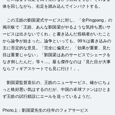
体を回しながら、右足を踏み込んでインパクトする。
この王皓の劉国梁式サービスに対し、「全Pingpang」の
掲示板で「王皓、あんな劉国梁がやるような気持ち悪いサ
ービスは出さないでくれ」と書き込んだ投稿者がいたこと
から論争が始まった。論争といっても、99％は書き込みの
主に否定的な意見。「完全に偏見だ」「効果が重要、見た
目は重要じゃない」「劉国梁はあのサービスでシェークを
なぎ倒したんだ」等々…。最も傑作なのは「見た目が大事
ならフィギアスケートでも見に行け！」。
劉国梁監督直伝の、王皓のニューサービス。確かにちょ
っと格好悪い気はするのだが、中国の卓球ファンはひとま
ず王皓の試行錯誤にエールを送っているようだ。
Photo上：劉国梁先生の往年のフォアサービス