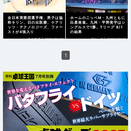
全日本実業団選手権、男子は協
ホームのニッペM・九州ともに
和キリン、日の出医療、ケアリ
白星発進。九州・平野美宇はシ
ッツ・テクノロジーズ、ファー
ングルスで1勝。Tリーグ 8/1
ストが4強入り
の結果
大会報道 |
2026/08/01
Tリーグ |
2026/08/01
1