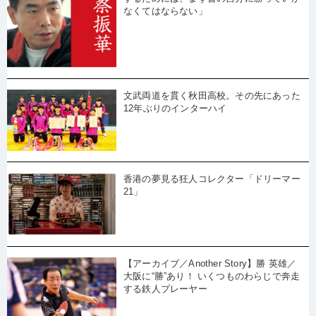
なくてはならない」
文武両道を貫く秋田高校。その先にあった
12年ぶりのインターハイ
香港の夢見る狂人コレクター「ドリーマー
21」
【アーカイブ／Another Story】勝 英雄／
大阪に“勝”あり！ いくつものわらじで奔走
する鉄人プレーヤー