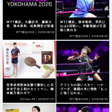
WTT横浜。大藤沙月、篠塚大
WTT横浜。張本智和、早田ひ
登、張本美和、松島輝空が登場
なは2回戦へ。伊藤美誠が王芸
迪に敗れる
WTT横浜2026 |
2026/08/06
WTT横浜2026 |
2026/08/05
世界卓球団体決勝で勝利した日
アフリカの若いスター、ハナ・
本女子史上初のカットマン。橋
ゴーダ、激闘の末に惜敗「もっ
本帆乃香のギア
と強くなれる」
Nittaku PR |
2026/07/31
WTT横浜2026 |
2026/08/05