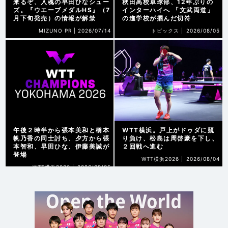
来るぞ、入魂の早田ひなシュー
秋田高校卓球部、12年ぶりの
ズ。『ウエーブメダルHS』（7
インターハイへ 「文武両道」
月下旬発売）の情報が解禁
の進学校が掴んだ切符
MIZUNO PR |
2026/07/14
トピックス |
2026/08/05
午後２時半から張本美和と橋本
WTT横浜。戸上がドゥダに競
帆乃香の同士討ち、夕方から張
り負け、松島は周啓豪を下し、
本智和、早田ひな、伊藤美誠が
２回戦へ進む
登場
WTT横浜2026 |
2026/08/04
WTT横浜2026 |
2026/08/05