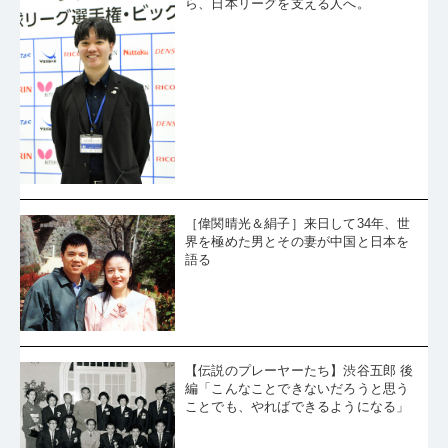
ら、日本リーグを支える人へ。
［偉関晴光＆絹子］来日して34年、世
界を極めた男とその妻が中国と日本を
語る
【伝説のプレーヤーたち】渋谷五郎 後
編「こんなことできないだろうと思う
ことでも、やればできるようになる」