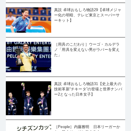
真説 卓球おもしろ物語29【卓球メジャ
ー化の明暗、テレビ東京とスーパーサ
ーキット】
［用具のこだわり］ウーゴ・カルデラ
ノ「用具を変えない男がラバーを変え
た」
真説 卓球おもしろ物語31【史上最大の
技術革新“チキータ”の登場と世界ナンバ
ー2となった日本女子】
［People］内藤雅明 日本リーガーか