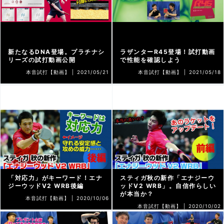
新たなるDNA登場。プラチナシ
ラザンターR45登場！試打動画
リーズの試打動画公開
で性能を確認しよう
本音試打【動画】 |
2021/05/21
本音試打【動画】 |
2021/05/18
「対応力」がキーワード！エナ
スティガ秋の新作「エナジーウ
ジーウッドV2 WRB後編
ッドV2 WRB」。自信作らしい
が本当か？
本音試打【動画】 |
2020/10/06
本音試打【動画】 |
2020/10/02