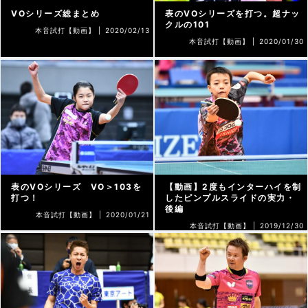
VOシリーズ総まとめ
表のVOシリーズを打つ。超ナッ
クルの101
本音試打【動画】 |
2020/02/13
本音試打【動画】 |
2020/01/30
表のVOシリーズ VO＞103を
【動画】2度もインターハイを制
打つ！
したピンプルスライドの実力・
後編
本音試打【動画】 |
2020/01/21
本音試打【動画】 |
2019/12/30