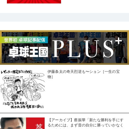
伊藤条太の奇天烈逆も〜ション［一生の宝
物］
【アーカイブ】蔡振華「新たな勝利を手にす
るためには、まず昔の自分に勝っていかなく