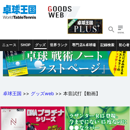
ニュース
SHOP
グッズ
世界ランク
専門店&卓球場
記録検索
初心者
卓球王国
>>
グッズweb
>> 本音試打【動画】