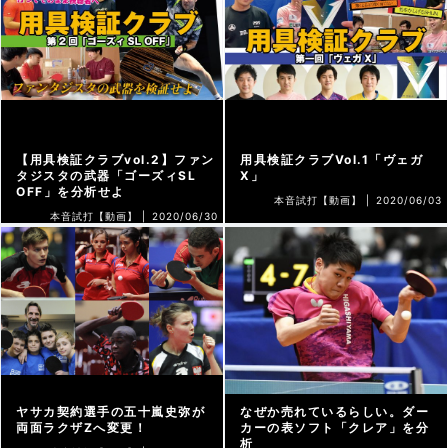
【用具検証クラブvol.2】ファン
用具検証クラブVol.1「ヴェガ
タジスタの武器「ゴーズィSL
X」
OFF」を分析せよ
本音試打【動画】 |
2020/06/03
本音試打【動画】 |
2020/06/30
ヤサカ契約選手の五十嵐史弥が
なぜか売れているらしい。ダー
両面ラクザZへ変更！
カーの表ソフト「クレア」を分
析