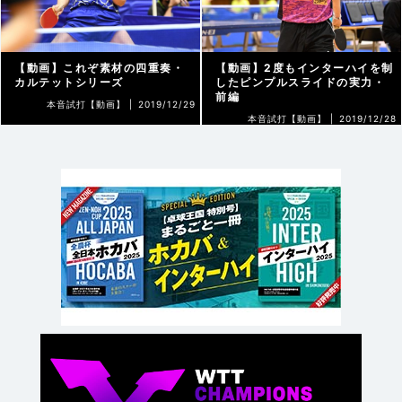
【動画】これぞ素材の四重奏・
【動画】2度もインターハイを制
カルテットシリーズ
したピンプルスライドの実力・
前編
本音試打【動画】 |
2019/12/29
本音試打【動画】 |
2019/12/28