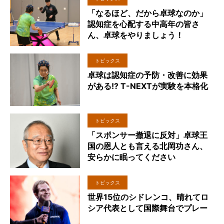
「なるほど、だから卓球なのか」
認知症を心配する中高年の皆さ
ん、卓球をやりましょう！
トピックス
卓球は認知症の予防・改善に効果
がある!? T-NEXTが実験を本格化
トピックス
「スポンサー撤退に反対」卓球王
国の恩人とも言える北岡功さん、
安らかに眠ってください
トピックス
世界15位のシドレンコ、晴れてロ
シア代表として国際舞台でプレー