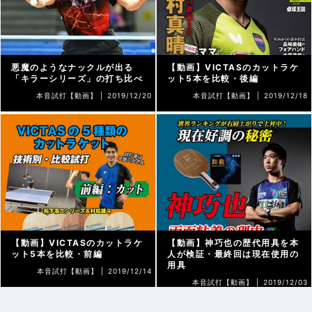
悪魔のようなナックルが出る
【動画】VICTASのカットラケ
「キラーシリーズ」の打ち比べ
ット5本を比較・後編
本音試打【動画】 |
2019/12/20
本音試打【動画】 |
2019/12/18
【動画】VICTASのカットラケ
【動画】神巧也の歴代用具を本
ット5本を比較・前編
人が検証・最終回は現在使用の
用具
本音試打【動画】 |
2019/12/14
本音試打【動画】 |
2019/12/03