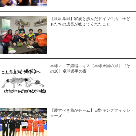
【板垣孝司】家族と歩んだドイツ生活。子ど
もたちの成長が教えてくれたこと
卓球マニア濃縮エキス［卓球天国の扉］〈そ
の16〉卓球選手の癖
【愛すべき我がチーム】日野キングフィッシ
ャーズ