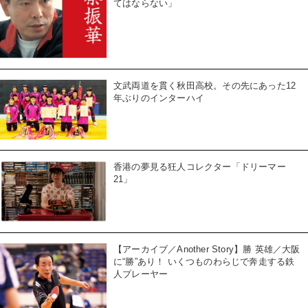
てはならない」
文武両道を貫く秋田高校。その先にあった12
年ぶりのインターハイ
香港の夢見る狂人コレクター「ドリーマー
21」
【アーカイブ／Another Story】勝 英雄／大阪
に“勝”あり！ いくつものわらじで奔走する鉄
人プレーヤー