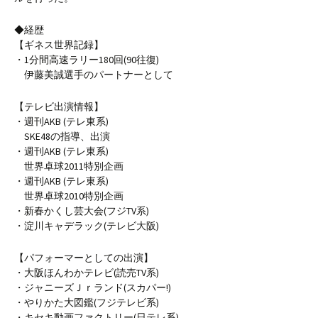
◆経歴
【ギネス世界記録】
・1分間高速ラリー180回(90往復)
伊藤美誠選手のパートナーとして
【テレビ出演情報】
・週刊AKB (テレ東系)
SKE48の指導、出演
・週刊AKB (テレ東系)
世界卓球2011特別企画
・週刊AKB (テレ東系)
世界卓球2010特別企画
・新春かくし芸大会(フジTV系)
・淀川キャデラック(テレビ大阪)
【パフォーマーとしての出演】
・大阪ほんわかテレビ(読売TV系)
・ジャニーズＪｒランド(スカパー!)
・やりかた大図鑑(フジテレビ系)
・キセキ動画ファクトリー(日テレ系)