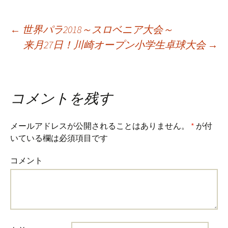
Post
←
世界パラ2018～スロベニア大会～
来月27日！川崎オープン小学生卓球大会
→
navigation
コメントを残す
メールアドレスが公開されることはありません。
*
が付
いている欄は必須項目です
コメント