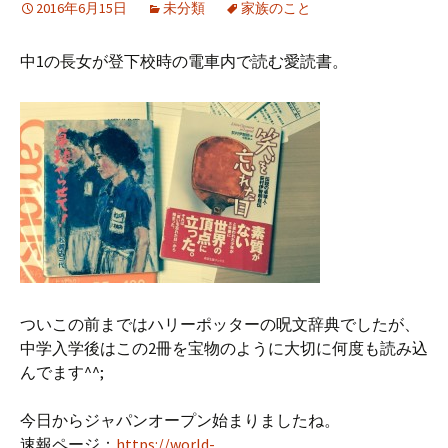
2016年6月15日
未分類
家族のこと
中1の長女が登下校時の電車内で読む愛読書。
ついこの前まではハリーポッターの呪文辞典でしたが、
中学入学後はこの2冊を宝物のように大切に何度も読み込
んでます^^;
今日からジャパンオープン始まりましたね。
速報ページ：
https://world-