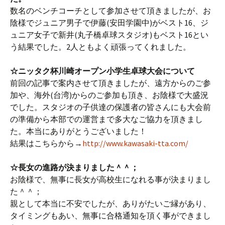
数名のベンチコーチとして参加させて頂きましたが、お
陰様でジュニア男子で伊藤(安田学園中)がベスト16、ジ
ュニア女子で新井(丸子橋卓球スタジオ)もベスト16とい
う結果でした。2人ともよく頑張ってくれました。
☆ニッタク杯川崎オープン小学生卓球大会について
前回の記事で案内させて頂きましたが、遠方からのご参
加や、海外(台湾)からのご参加も頂き、お陰様で大盛況
でした。スタジオの子供達の保護者の皆さんにも大会前
の準備から本部での運営まで多大なご協力を頂きまし
た。本当にありがとうございました！
結果はこちらから→
http://www.kawasaki-tta.com/
☆長女の進路が決まりました＾＾；
お陰様で、無事に長女が高校生になれる事が決まりまし
た＾＾；
親として本当に不安でしたが、ありがたいご縁があり、
タイミングもあい、無事に合格通知を頂く事ができまし