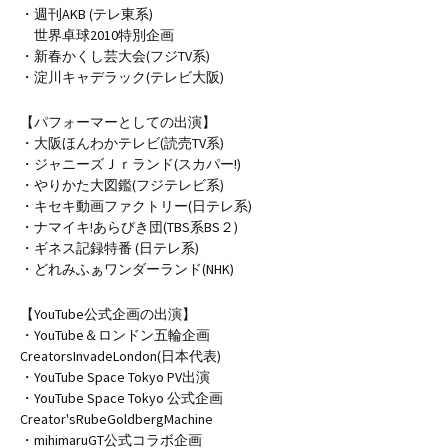
・週刊AKB (テレ東系)
世界卓球2010特別企画
・新春かくし芸大会(フジTV系)
・淀川キャデラック(テレビ大阪)
【パフォーマーとしての出演】
・大阪ほんわかテレビ(読売TV系)
・ジャニーズＪｒランド(スカパー!)
・やりかた大図鑑(フジテレビ系)
・キセキ動画ファクトリー(日テレ系)
・ナマイキ!あらびき団(TBS系BS２)
・ギネス記録特番 (日テレ系)
・どれみふぁワンダーランド(NHK)
【YouTube公式企画の出演】
・YouTube＆ロンドン五輪企画
CreatorsInvadeLondon(日本代表)
・YouTube Space Tokyo PV出演
・YouTube Space Tokyo 公式企画
Creator'sRubeGoldbergMachine
・mihimaruGT公式コラボ企画