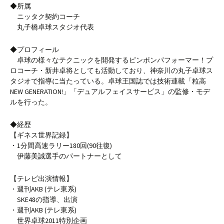
◆所属
ニッタク契約コーチ
丸子橋卓球スタジオ代表
◆プロフィール
卓球の様々なテクニックを開発するピンポンパフォーマー！プ
ロコーチ・新井卓将としても活動しており、神奈川の丸子卓球ス
タジオで指導に当たっている。卓球王国誌では技術連載「粒高
NEW GENERATION!」「デュアルフェイスサービス」の監修・モデ
ルを行った。
◆経歴
【ギネス世界記録】
・1分間高速ラリー180回(90往復)
伊藤美誠選手のパートナーとして
【テレビ出演情報】
・週刊AKB (テレ東系)
SKE48の指導、出演
・週刊AKB (テレ東系)
世界卓球2011特別企画