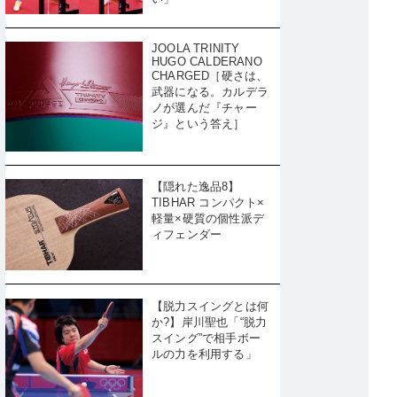
JOOLA TRINITY
HUGO CALDERANO
CHARGED［硬さは、
武器になる。カルデラ
ノが選んだ『チャー
ジ』という答え］
【隠れた逸品8】
TIBHAR コンパクト×
軽量×硬質の個性派デ
ィフェンダー
【脱力スイングとは何
か?】岸川聖也「“脱力
スイング”で相手ボー
ルの力を利用する」