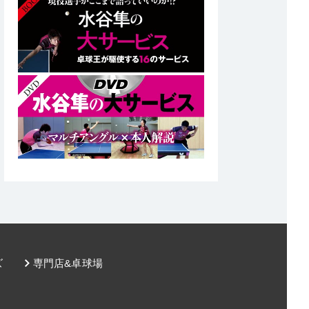
ズ
専門店&卓球場