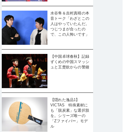
水谷隼＆吉村真晴の本
音トーク「わざとこの
人はやっていたんだ。
つじつまが合ったの
で、この人怖いです」
【中国卓球春秋】記録
ずくめの中国スマッシ
ュと王楚欽からの警鐘
【隠れた逸品1】
VICTAS 特殊素材に
も「脱炭素」な選択肢
を。シリーズ唯一の
「Zファイバー」モデ
ル