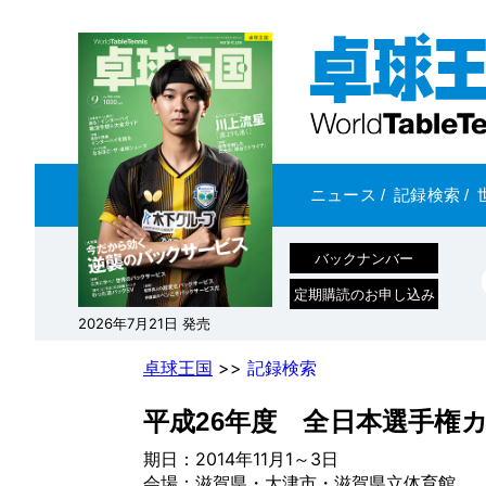
ニュース
/
記録検索
/
バックナンバー
定期購読のお申し込み
2026年7月21日 発売
卓球王国
>>
記録検索
平成26年度 全日本選手権
期日：2014年11月1～3日
会場：滋賀県・大津市・滋賀県立体育館