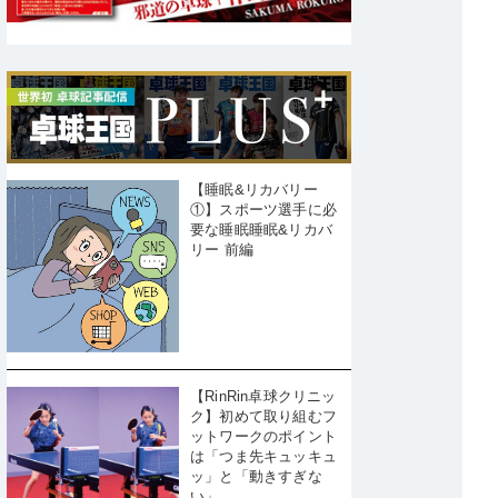
【睡眠&リカバリー
①】スポーツ選手に必
要な睡眠睡眠&リカバ
リー 前編
【RinRin卓球クリニッ
ク】初めて取り組むフ
ットワークのポイント
は「つま先キュッキュ
ッ」と「動きすぎな
い」