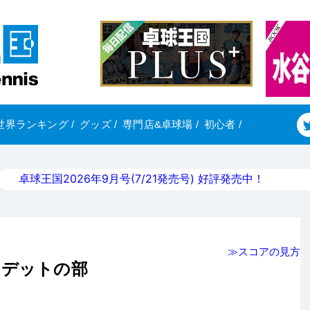
世界ランキング
/
グッズ
/
専門店&卓球場
/
初心者
/
卓球王国2026年9月号(7/21発売号) 好評発売中！
≫スコアの見方
カデットの部