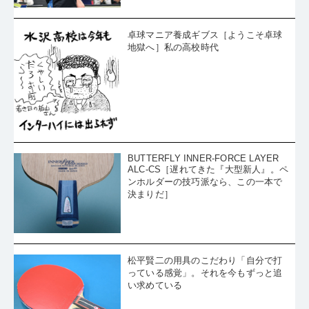
卓球マニア養成ギブス［ようこそ卓球
地獄へ］私の高校時代
BUTTERFLY INNER-FORCE LAYER
ALC-CS［遅れてきた『大型新人』。ペ
ンホルダーの技巧派なら、この一本で
決まりだ］
松平賢二の用具のこだわり「自分で打
っている感覚」。それを今もずっと追
い求めている