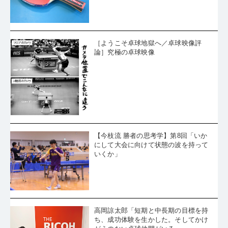
［ようこそ卓球地獄へ／卓球映像評
論］究極の卓球映像
【今枝流 勝者の思考学】第8回「いか
にして大会に向けて状態の波を持って
いくか」
高岡諒太郎「短期と中長期の目標を持
ち、成功体験を生かした。そしてかけ
がえのない卓球仲間がいる」