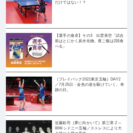
だけではない！？
【選手の食卓】その3 出雲美空「試合
前はとにかく炭水化物。夜ご飯は2回食
べる」
［プレイバック2021東京五輪］DAY2
／7月25日・金色の道を駆けていく。奇
跡の日。
近藤欽司［夢に向かいて］第三章 2 ─
00年シドニー五輪／ストレスにより大