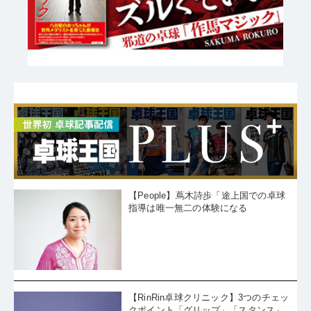
【People】蔦木詩歩「途上国での卓球
指導は唯一無二の体験になる
【RinRin卓球クリニック】3つのチェッ
クポイント「グリップ」「スタンス」