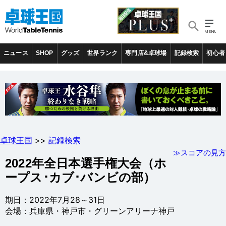
ニュース
SHOP
グッズ
世界ランク
専門店&卓球場
記録検索
初心者
卓球王国
>>
記録検索
≫スコアの見方
2022年全日本選手権大会（ホ
ープス･カブ･バンビの部）
期日：2022年7月28～31日
会場：兵庫県・神戸市・グリーンアリーナ神戸