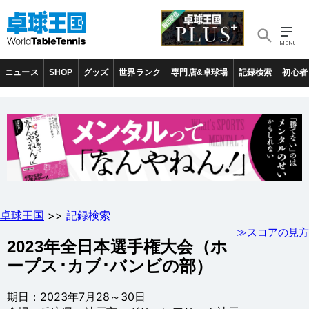
ニュース
SHOP
グッズ
世界ランク
専門店&卓球場
記録検索
初心者
卓球王国
>>
記録検索
≫スコアの見方
2023年全日本選手権大会（ホ
ープス･カブ･バンビの部）
期日：2023年7月28～30日
会場：兵庫県・神戸市・グリーンアリーナ神戸