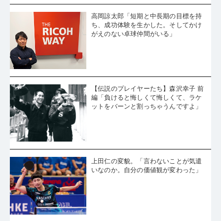
ち、成功体験を生かした。そしてかけ
がえのない卓球仲間がいる」
【伝説のプレイヤーたち】森沢幸子 前
編「負けると悔しくて悔しくて、ラケ
ットをバーンと割っちゃうんですよ」
上田仁の変貌。「言わないことが気遣
いなのか。自分の価値観が変わった」
［People］森山 惠利子 あふれるバイ