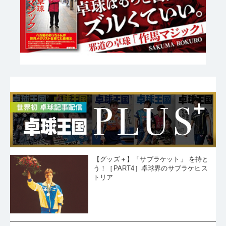
【グッズ＋】「サブラケット」 を持と
う！［PART4］卓球界のサブラケヒス
トリア
卓球マニア濃縮エキス［卓球天国の
扉］〈その13〉「逆モーション」の戦