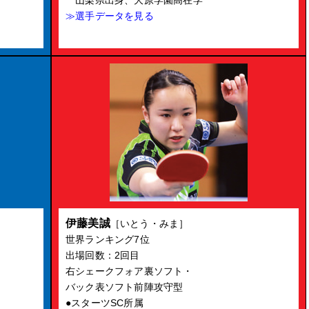
山梨県出身、大原学園高在学
≫選手データを見る
伊藤美誠
［いとう・みま］
世界ランキング7位
出場回数：2回目
右シェークフォア裏ソフト・
バック表ソフト前陣攻守型
●スターツSC所属