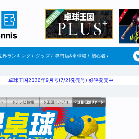
世界ランキング
/
グッズ
/
専門店&卓球場
/
初心者
/
卓球王国2026年9月号(7/21発売号) 好評発売中！