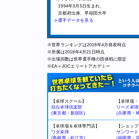
1994年3月5日生まれ、
京都府出身、早稲田大卒
≫選手データを見る
※世界ランキングは2018年4月発表時点
※所属は2018年4月21日時点
※出場回数は世界選手権の団体戦に限定
※EA＝JOCエリートアカデミー
【卓球スクール】
【卓球場・
目白卓球倶楽部
リーズ卓球
(東京都・新宿区)
(兵庫県・
【卓球場＆卓球専門店】
【ショップ
ワダ卓球
サンワード
(島根県・松江市)
(福岡県・