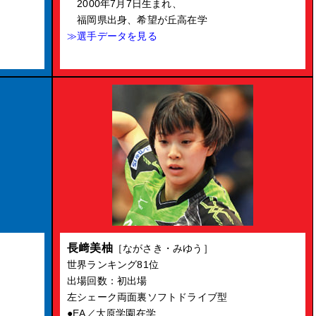
2000年7月7日生まれ、
福岡県出身、希望が丘高在学
≫選手データを見る
長﨑美柚
［ながさき・みゆう］
世界ランキング81位
出場回数：初出場
左シェーク両面裏ソフトドライブ型
●EA／大原学園在学