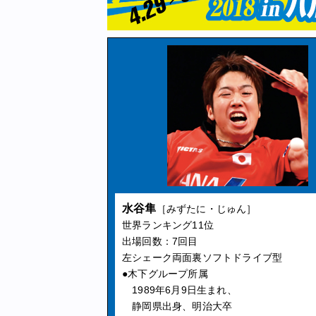
水谷隼
［みずたに・じゅん］
世界ランキング11位
出場回数：7回目
左シェーク両面裏ソフトドライブ型
●木下グループ所属
1989年6月9日生まれ、
静岡県出身、明治大卒