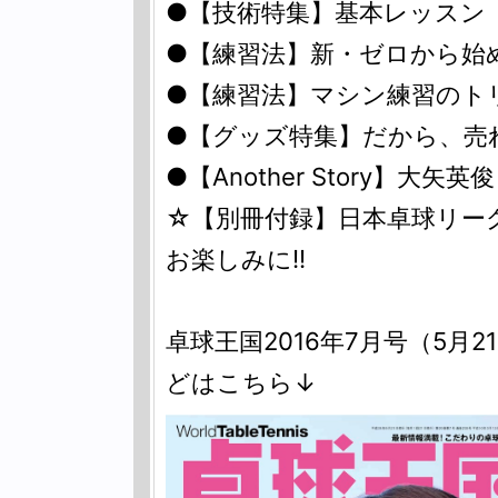
●【技術特集】基本レッスン〈v
●【練習法】新・ゼロから始
●【練習法】マシン練習のトリセ
●【グッズ特集】だから、売れる
●【Another Story】大矢
☆【別冊付録】日本卓球リー
お楽しみに!!
卓球王国2016年7月号（5月
どはこちら↓