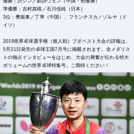
優勝：許シン／劉詩ウェン（中国・初優勝）
準優勝：吉村真晴／石川佳純（日本）
3位：樊振東／丁寧（中国）、フランチスカ／ゾルヤ（ド
イツ）
2019世界卓球選手権（個人戦）ブダペスト大会の詳報は、
5月21日発売の卓球王国7月号に掲載されます。全メダリス
トの独占インタビューをはじめ、大会の興奮が伝わる特大
ボリュームの世界卓球特集号。ご期待ください！