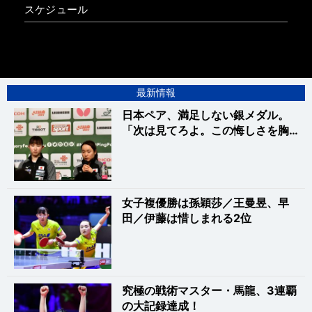
スケジュール
最新情報
日本ペア、満足しない銀メダル。
「次は見てろよ。この悔しさを胸…
女子複優勝は孫穎莎／王曼昱、早
田／伊藤は惜しまれる2位
究極の戦術マスター・馬龍、3連覇
の大記録達成！