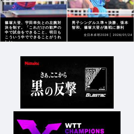
篠塚大登、宇田幸矢との左腕対
男子シングルス準々決勝、張本
決を制す。「これだけの歓声の
智和、篠塚大登が激戦に勝利
中で試合をできること、明日も
全日本卓球2026 |
2026/01/24
こういう中でできることがうれ
しい」
全日本卓球2026 |
2026/01/24