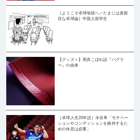
［ようこそ卓球地獄へ／たまには真面
目な卓球論］中国人留学生
【グッズ＋】用具こぼれ話『バグラ
ー』の由来
［卓球人生20年説］水谷隼「モチベー
ションやコンディションを維持するた
めの休息は必要」