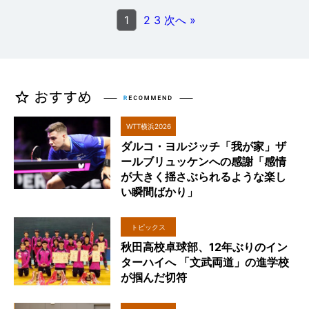
1
2
3
次へ »
WTT横浜2026
ダルコ・ヨルジッチ「我が家」ザ
ールブリュッケンへの感謝「感情
が大きく揺さぶられるような楽し
い瞬間ばかり」
トピックス
秋田高校卓球部、12年ぶりのイン
ターハイへ 「文武両道」の進学校
が掴んだ切符