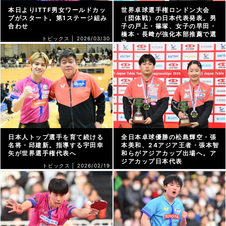
本日よりITTF男女ワールドカッ
世界卓球選手権ロンドン大会
プがスタート。第1ステージ組み
（団体戦）の日本代表発表。男
合わせ
子の戸上・篠塚、女子の早田・
橋本・長﨑が強化本部推薦で選
トピックス |
2026/03/30
出
トピックス |
2026/02/25
日本人トップ選手を育て続ける
全日本卓球優勝の松島輝空・張
名将・邱建新。指導する宇田幸
本美和、24アジア王者・張本智
矢が世界選手権代表へ
和らがアジアカップ出場へ。ア
ジアカップ日本代表
トピックス |
2026/02/19
トピックス |
2026/01/27