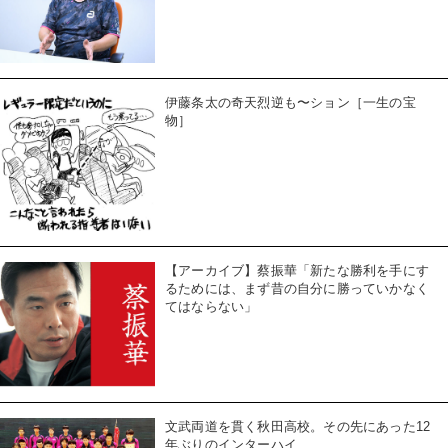
伊藤条太の奇天烈逆も〜ション［一生の宝
物］
【アーカイブ】蔡振華「新たな勝利を手にす
るためには、まず昔の自分に勝っていかなく
てはならない」
文武両道を貫く秋田高校。その先にあった12
年ぶりのインターハイ