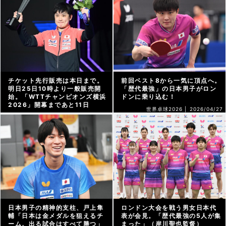
チケット先行販売は本日まで。
前回ベスト8から一気に頂点へ。
明日25日10時より一般販売開
「歴代最強」の日本男子がロン
始。「WTTチャンピオンズ横浜
ドンに乗り込む！
2026」開幕まであと11日
世界卓球2026 |
2026/04/27
WTT横浜 |
2026/07/24
日本男子の精神的支柱、戸上隼
ロンドン大会を戦う男女日本代
輔「日本は金メダルを狙えるチ
表が会見。「歴代最強の5人が集
ーム。出る試合はすべて勝つ」
まった」（岸川聖也監督）