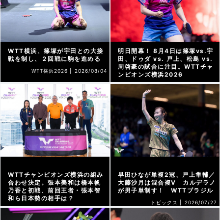
WTT横浜、篠塚が宇田との大接
明日開幕！ 8月4日は篠塚vs.宇
戦を制し、２回戦に駒を進める
田、ドゥダ vs. 戸上、松島 vs.
周啓豪の試合に注目。WTTチャ
WTT横浜2026 |
2026/08/04
ンピオンズ横浜2026
WTT横浜2026 |
2026/08/03
WTTチャンピオンズ横浜の組み
早田ひなが単複2冠、戸上隼輔／
合わせ決定。張本美和は橋本帆
大藤沙月は混合複V カルデラノ
乃香と初戦、前回王者・張本智
が男子単制す！ WTTブラジル
和ら日本勢の相手は？
トピックス |
2026/07/27
WTT横浜2026 |
2026/08/02