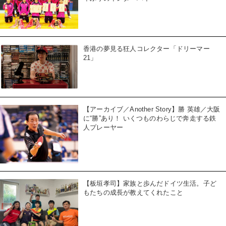
香港の夢見る狂人コレクター「ドリーマー
21」
【アーカイブ／Another Story】勝 英雄／大阪
に“勝”あり！ いくつものわらじで奔走する鉄
人プレーヤー
【板垣孝司】家族と歩んだドイツ生活。子ど
もたちの成長が教えてくれたこと