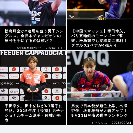
松島輝空が2連覇を狙う男子シン
【中国スマッシュ】宇田幸矢、
グルス。全日本チャンピオンの
パリ五輪銀のモーレゴード撃
称号を手にするのは誰だ？
破。松島輝空も梁靖崑に勝利！
ダブルス2ペアが4強入り
全日本卓球2026 |
2026/01/19
トピックス |
2025/10/03
宇田幸矢、田中佑汰がNT選手に
男女で日本勢が順位上昇、出澤
昇格。2025年度【後期】男子ナ
杏佳、坂井雄飛が大幅アップ！
ショナルチーム選手・候補が発
9月23日発表の世界ランキング
表
トピックス |
2025/09/24
トピックス |
2025/10/01