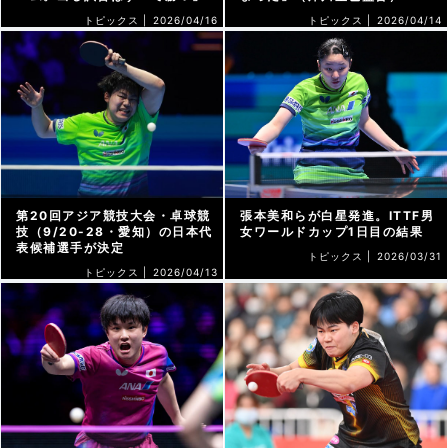
トピックス |
2026/04/16
トピックス |
2026/04/14
第20回アジア競技大会・卓球競
張本美和らが白星発進。ITTF男
技（9/20-28・愛知）の日本代
女ワールドカップ1日目の結果
表候補選手が決定
トピックス |
2026/03/31
トピックス |
2026/04/13