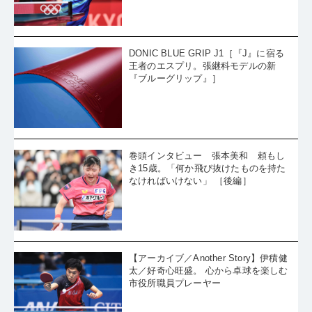
DONIC BLUE GRIP J1［『J』に宿る
王者のエスプリ。張継科モデルの新
『ブルーグリップ』］
巻頭インタビュー 張本美和 頼もし
き15歳。「何か飛び抜けたものを持た
なければいけない」 ［後編］
【アーカイブ／Another Story】伊積健
太／好奇心旺盛。 心から卓球を楽しむ
市役所職員プレーヤー