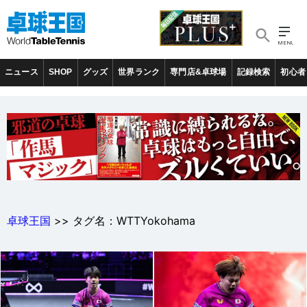
ニュース
SHOP
グッズ
世界ランク
専門店&卓球場
記録検索
初心者
卓球王国
>> タグ名：WTTYokohama