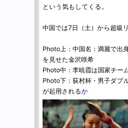
という気もしてくる。
中国では7日（土）から超級
Photo上：中国名：満麗で
を見せた金沢咲希
Photo中：李暁霞は国家チ
Photo下：荻村杯・男子ダ
が起用される
か