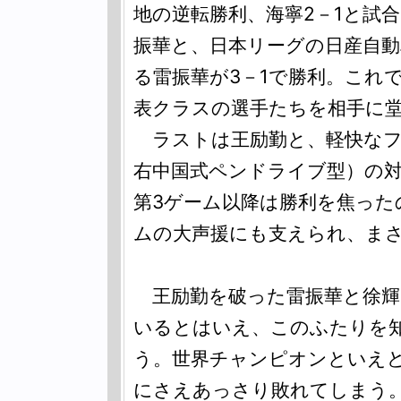
地の逆転勝利、海寧2－1と試
振華と、日本リーグの日産自動
る雷振華が3－1で勝利。これ
表クラスの選手たちを相手に
ラストは王励勤と、軽快なフ
右中国式ペンドライブ型）の対
第3ゲーム以降は勝利を焦った
ムの大声援にも支えられ、ま
王励勤を破った雷振華と徐輝
いるとはいえ、このふたりを
う。世界チャンピオンといえ
にさえあっさり敗れてしまう