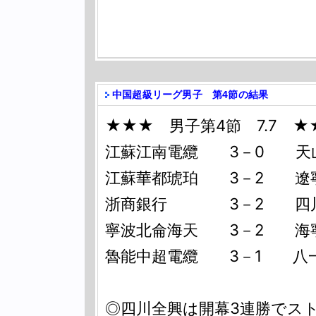
中国超級リーグ男子 第4節の結果
★★★ 男子第4節 7.7 ★
江蘇江南電纜 3－0 天
江蘇華都琥珀 3－2 遼
浙商銀行 3－2 四
寧波北侖海天 3－2 海
魯能中超電纜 3－1 八
◎四川全興は開幕3連勝でス