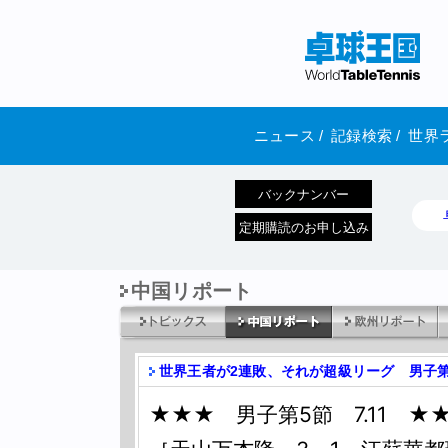
ニュース
/
記録検索
/
世界
バックナンバー
定期購読のお申し込み
中国リポート
世界王者が2連敗、それが超級リーグ 男子第
★★★ 男子第5節 7.11 ★