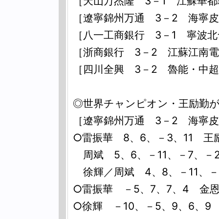
［天山万杰隆 3－1 江蘇華
［遼寧錦州万通 3－2 海寧
［八一工商銀行 3－1 寧波
［浙商銀行 3－2 江蘇江南
［四川全興 3－2 魯能・中
◎世界チャンピオン・王励勤
［遼寧錦州万通 3－2 海寧
○雷振華 8、6、－3、11 王
周斌 5、6、－11、－7、－
徐輝／周斌 4、8、－11、－
○雷振華 －5、7、7、4 金
○徐輝 －10、－5、9、6、9