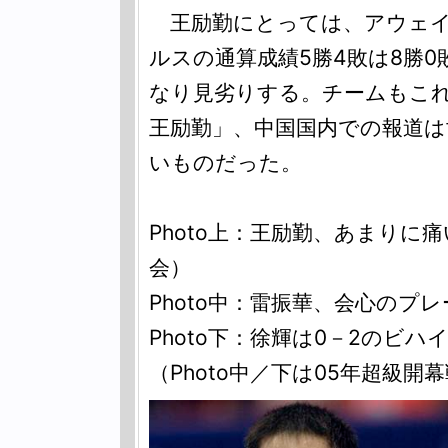
王励勤にとっては、アウェイ
ルスの通算成績5勝4敗は8勝0
なり見劣りする。チームもこれ
王励勤」、中国国内での報道
いものだった。
Photo上：王励勤、あまりに痛
会）
Photo中：雷振華、会心のプ
Photo下：徐輝は0－2のビ
（Photo中／下は05年超級開