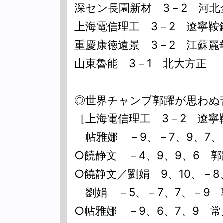
深セン長園新材 3－2 河北
上海電信理工 3－2 遼寧鞍
重慶康徳遠景 3－2 江蘇麗
山東魯能 3－1 北大方正
◎世界チャンプ郭躍が思わぬ
［上海電信理工 3－2 遼寧
帖雅娜 －9、－7、9、7、
○饒静文 －4、9、9、6 郭
○饒静文／劉娟 9、10、－8
劉娟 －5、－7、7、－9 
○帖雅娜 －9、6、7、9 