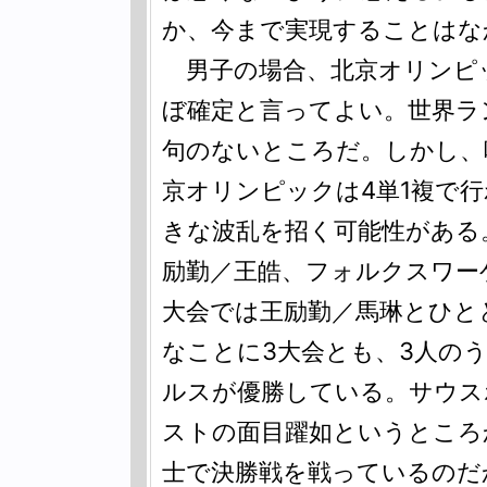
か、今まで実現することはな
男子の場合、北京オリンピ
ぼ確定と言ってよい。世界ラン
句のないところだ。しかし、
京オリンピックは4単1複で
きな波乱を招く可能性がある
励勤／王皓、フォルクスワー
大会では王励勤／馬琳とひと
なことに3大会とも、3人の
ルスが優勝している。サウス
ストの面目躍如というところ
士で決勝戦を戦っているのだ