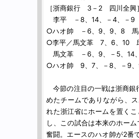
［浙商銀行 3－2 四川全興
李平 －8、14、－4、－9
○ハオ帥 －6、9、9、8 
○李平／馬文革 7、6、10
馬文革 －6、9、－5、14
○ハオ帥 9、7、－8、－9
今節の注目の一戦は浙商銀行
めたチームでありながら、ス
れた浙江省にホームを置くこ
し、この試合は本来のホーム
奮闘。エースのハオ帥が2番