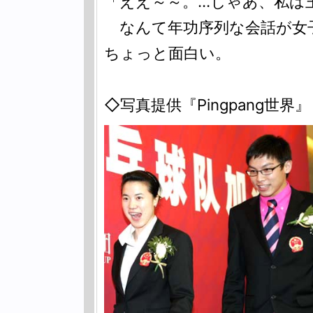
「ええ～～。…じゃあ、私は
なんて年功序列な会話が女
ちょっと面白い。
◇写真提供『Pingpang世界