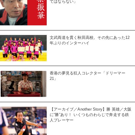
てはならない」
文武両道を貫く秋田高校。その先にあった12
年ぶりのインターハイ
香港の夢見る狂人コレクター「ドリーマー
21」
【アーカイブ／Another Story】勝 英雄／大阪
に“勝”あり！ いくつものわらじで奔走する鉄
人プレーヤー