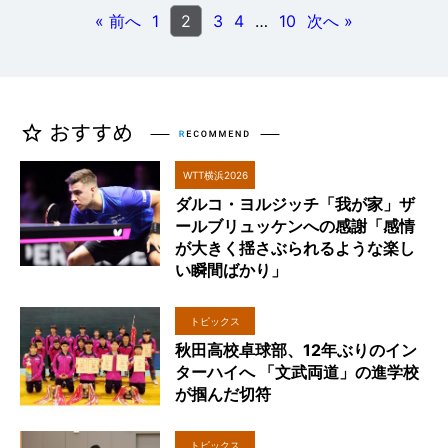
« 前へ
1
2
3
4
…
10
次へ »
WTT横浜2026
ダルコ・ヨルジッチ「我が家」ザ
ールブリュッケンへの感謝「感情
が大きく揺さぶられるような楽し
い瞬間ばかり」
トピックス
秋田高校卓球部、12年ぶりのイン
ターハイへ 「文武両道」の進学校
が掴んだ切符
トピックス