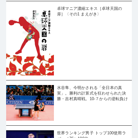
卓球マニア濃縮エキス［卓球天国の
扉］〈その1 まえがき〉
水谷隼、今明かされる「全日本の真
実」。勝利の計算式を狂わせられた決
勝・吉村真晴戦。10-７からの逆転負け
世界ランキング男子 トップ100使用ラ