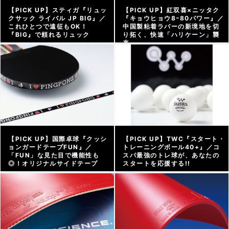
【PICK UP】スティガ『リュッ
【PICK UP】紅双喜×ニッタク
クサック ライバル JP BIG』／
『キョウヒョウ8ｰ80パワー』／
これひとつで遠征もOK！
中国製粘着ラバーの新境地を切
『BIG』で頼れるリュック
り拓く、快速「ハリケーン」襲
来
アーカイブ |
2025/10/14
アーカイブ |
2025/10/10
【PICK UP】国際卓球『クッシ
【PICK UP】TWC『スタート・
ョンガードテープFUN』／
トレーニングボール40+』／コ
「FUN」な見た目で機能性も
スパ最強のトレ球が、あなたの
◎！オリジナルサイドテープ
スタートを応援する!!
アーカイブ |
2025/10/03
アーカイブ |
2025/09/26