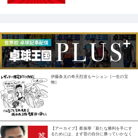
伊藤条太の奇天烈逆も〜ション［一生の宝
物］
【アーカイブ】蔡振華「新たな勝利を手にす
るためには、まず昔の自分に勝っていかなく