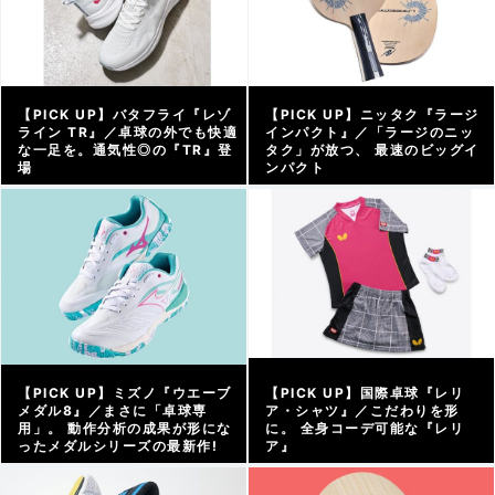
【PICK UP】バタフライ『レゾ
【PICK UP】ニッタク『ラージ
ライン TR』／卓球の外でも快適
インパクト』／「ラージのニッ
な一足を。通気性◎の『TR』登
タク」が放つ、 最速のビッグイ
場
ンパクト
アーカイブ |
2025/12/16
アーカイブ |
2025/12/10
【PICK UP】ミズノ『ウエーブ
【PICK UP】国際卓球『レリ
メダル8』／まさに「卓球専
ア・シャツ』／こだわりを形
用」。 動作分析の成果が形にな
に。 全身コーデ可能な『レリ
ったメダルシリーズの最新作!
ア』
アーカイブ |
2025/12/03
アーカイブ |
2025/11/27