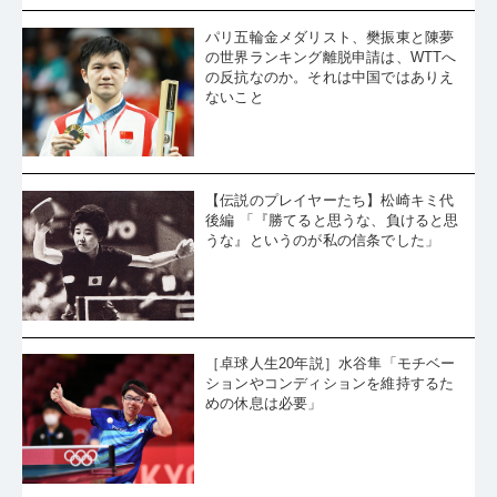
パリ五輪金メダリスト、樊振東と陳夢
の世界ランキング離脱申請は、WTTへ
の反抗なのか。それは中国ではありえ
ないこと
【伝説のプレイヤーたち】松崎キミ代
後編 「『勝てると思うな、負けると思
うな』というのが私の信条でした」
［卓球人生20年説］水谷隼「モチベー
ションやコンディションを維持するた
めの休息は必要」