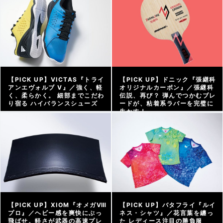
【PICK UP】VICTAS『トライ
【PICK UP】ドニック『張継科
アンエヴォルブ V』／強く、軽
オリジナルカーボン』／張継科
く、柔らかく。 細部までこだわ
伝説、再び？ 弾んでつかむブレ
り宿る ハイバランスシューズ
ードが、粘着系ラバーを完璧に
生かす！
アーカイブ |
2025/11/18
アーカイブ |
2025/11/12
【PICK UP】XIOM『オメガⅧ
【PICK UP】バタフライ『ルイ
プロ』／ヘビー感を爽快にぶっ
ネス・シャツ』／花言葉を纏っ
飛ばせ。軽さが武器の高速プレ
た レディース注目の勝負服