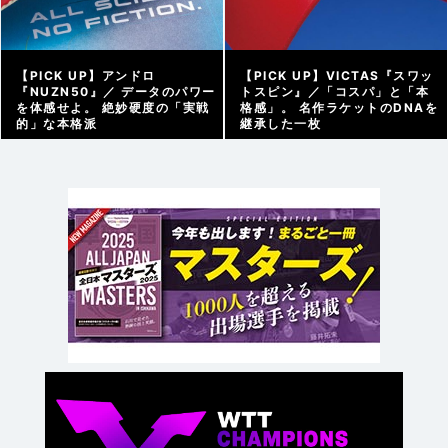
【PICK UP】アンドロ
【PICK UP】VICTAS『スワッ
『NUZN50』／ データのパワー
トスピン』／「コスパ」と「本
を体感せよ。 絶妙硬度の「実戦
格感」。 名作ラケットのDNAを
的」な本格派
継承した一枚
アーカイブ |
2025/09/18
アーカイブ |
2025/09/12