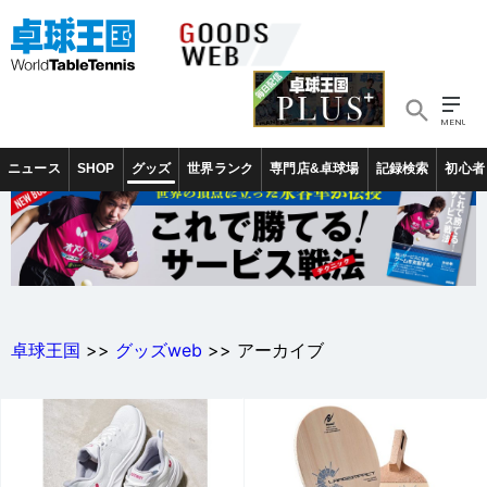
ニュース
SHOP
グッズ
世界ランク
専門店&卓球場
記録検索
初心者
卓球王国
>>
グッズweb
>> アーカイブ