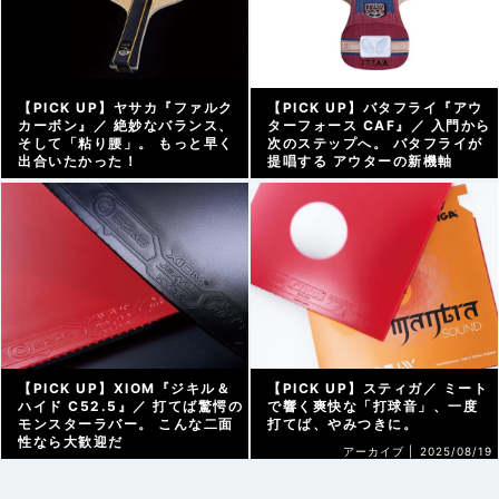
【PICK UP】ヤサカ『ファルク
【PICK UP】バタフライ『アウ
カーボン』／ 絶妙なバランス、
ターフォース CAF』／ 入門から
そして「粘り腰」。 もっと早く
次のステップへ。 バタフライが
出合いたかった！
提唱する アウターの新機軸
アーカイブ |
2025/09/09
アーカイブ |
2025/09/05
【PICK UP】XIOM『ジキル＆
【PICK UP】スティガ／ ミート
ハイド C52.5』／ 打てば驚愕の
で響く爽快な「打球音」、一度
モンスターラバー。 こんな二面
打てば、やみつきに。
性なら大歓迎だ
アーカイブ |
2025/08/19
アーカイブ |
2025/08/29