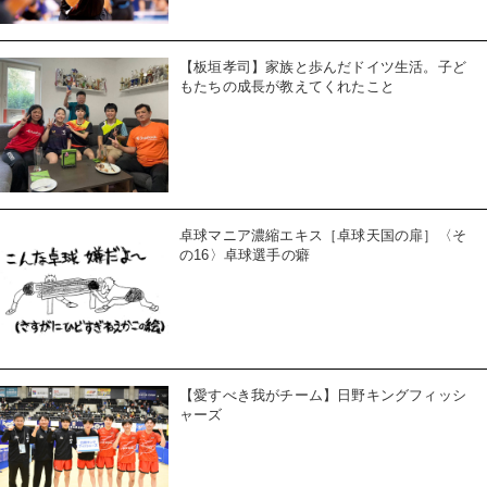
【板垣孝司】家族と歩んだドイツ生活。子ど
もたちの成長が教えてくれたこと
卓球マニア濃縮エキス［卓球天国の扉］〈そ
の16〉卓球選手の癖
【愛すべき我がチーム】日野キングフィッシ
ャーズ