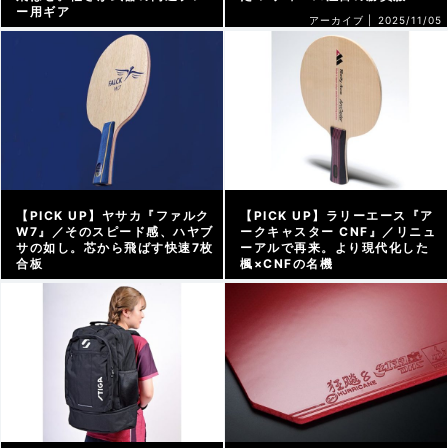
ー用ギア
アーカイブ |
2025/11/05
アーカイブ |
2025/11/08
【PICK UP】ヤサカ『ファルク
【PICK UP】ラリーエース『ア
W7』／そのスピード感、ハヤブ
ークキャスター CNF』／リニュ
サの如し。芯から飛ばす快速7枚
ーアルで再来。より現代化した
合板
楓×CNFの名機
アーカイブ |
2025/10/31
アーカイブ |
2025/10/17