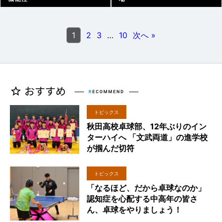
アーカイブ |
2025/12/27
アーカイブ |
2025/12/16
1
2
3
…
10
次へ »
トピックス
秋田高校卓球部、12年ぶりのイン
ターハイへ 「文武両道」の進学校
が掴んだ切符
トピックス
「なるほど、だから卓球なのか」
認知症を心配する中高年の皆さ
ん、卓球をやりましょう！