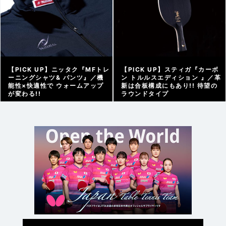
【PICK UP】ニッタク『MFトレ
【PICK UP】スティガ『カーボ
ーニングシャツ& パンツ』／機
ン トルルスエディション 』／革
能性×快適性で ウォームアップ
新は合板構成にもあり!! 待望の
が変わる!!
ラウンドタイプ
アーカイブ |
2026/01/28
アーカイブ |
2026/01/18