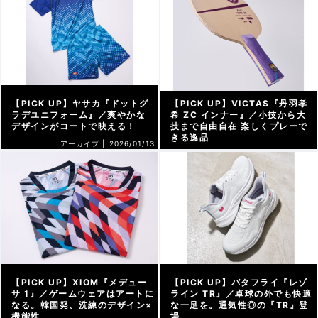
【PICK UP】ヤサカ『ドットグ
【PICK UP】VICTAS『丹羽孝
ラデユニフォーム』／爽やかな
希 ZC インナー』／小技から大
デザインがコートで映える！
技まで自由自在 楽しくプレーで
きる逸品
アーカイブ |
2026/01/13
アーカイブ |
2026/01/07
【PICK UP】XIOM『メデュー
【PICK UP】バタフライ『レゾ
サ 1』／ゲームウェアはアートに
ライン TR』／卓球の外でも快適
なる。韓国発、洗練のデザイン×
な一足を。通気性◎の『TR』登
機能性
場