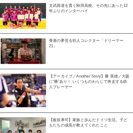
文武両道を貫く秋田高校。その先にあった12
年ぶりのインターハイ
香港の夢見る狂人コレクター「ドリーマー
21」
【アーカイブ／Another Story】勝 英雄／大阪
に“勝”あり！ いくつものわらじで奔走する鉄
人プレーヤー
【板垣孝司】家族と歩んだドイツ生活。子ど
もたちの成長が教えてくれたこと