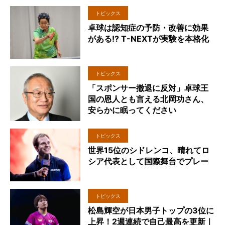
トピックス
卓球は認知症の予防・改善に効果
がある!? T-NEXTが実験を本格化
トピックス
「スポンサー撤退に反対」卓球王
国の恩人とも言える北岡功さん、
安らかに眠ってください
トピックス
世界15位のシドレンコ、晴れてロ
シア代表として国際舞台でプレー
トピックス
松島輝空が日本男子トップの3位に
上昇！2週連続で自己最高を更新｜