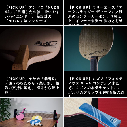
【PICK UP】アンドロ『NUZN
【PICK UP】ラリーエース『ア
48』／目指したのは「扱いやす
ークスライダー ディープ』／独
いハイエンド」。 新設計の
創のセンターカーボン。 7枚以
『NUZN』第２シリーズ
上、インナー未満の 弾みと打球
感は唯一無二
アーカイブ |
2026/04/16
アーカイブ |
2026/04/10
【PICK UP】ヤサカ『覇者S』
【PICK UP】ミズノ『フォルテ
／使うのをためらう美しさ。 根
ィウス NT-A コンボ』／来た
強い支持に応え、 海外から逆上
ぞ、ミズノの本気ラケット。こ
陸！
だわりのグリップ＆9枚合板の迫
力
アーカイブ |
2026/04/03
アーカイブ |
2026/03/13