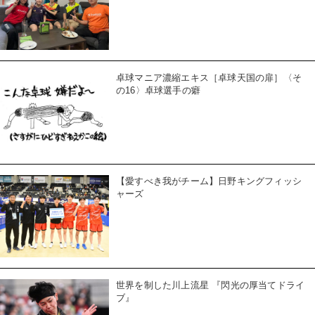
卓球マニア濃縮エキス［卓球天国の扉］〈そ
の16〉卓球選手の癖
【愛すべき我がチーム】日野キングフィッシ
ャーズ
世界を制した川上流星 『閃光の厚当てドライ
ブ』