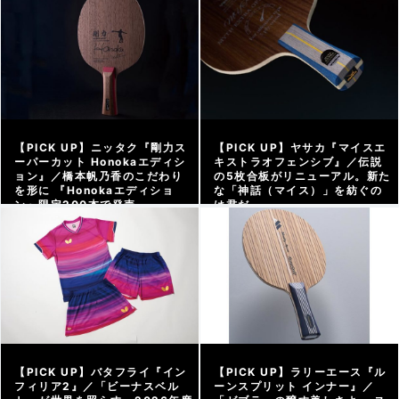
【PICK UP】ニッタク『剛力ス
【PICK UP】ヤサカ『マイスエ
ーパーカット Honokaエディシ
キストラオフェンシブ』／伝説
ョン』／橋本帆乃香のこだわり
の5枚合板がリニューアル。新た
を形に 『Honokaエディショ
な「神話（マイス）」を紡ぐの
ン』限定200本で発売
は君だ
アーカイブ |
2026/07/29
アーカイブ |
2026/07/17
【PICK UP】バタフライ『イン
【PICK UP】ラリーエース『ル
フィリア2』／「ビーナスベル
ーンスプリット インナー』／