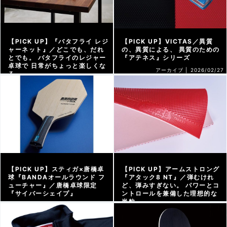
【PICK UP】『バタフライ レジ
【PICK UP】VICTAS／異質
ャーネット』／どこでも、だれ
の、異質による、 異質のための
とでも。 バタフライのレジャー
『アテネス』シリーズ
卓球で 日常がちょっと楽しくな
アーカイブ |
2026/02/27
る
アーカイブ |
2026/03/06
【PICK UP】スティガ×唐橋卓
【PICK UP】アームストロング
球『BANDAオールラウンド フ
『アタック8 NT』／弾むけれ
ューチャー』／唐橋卓球限定
ど、弾みすぎない。 パワーとコ
『サイバーシェイプ』
ントロールを兼備した理想的な
半粒
アーカイブ |
2026/02/13
アーカイブ |
2026/02/06