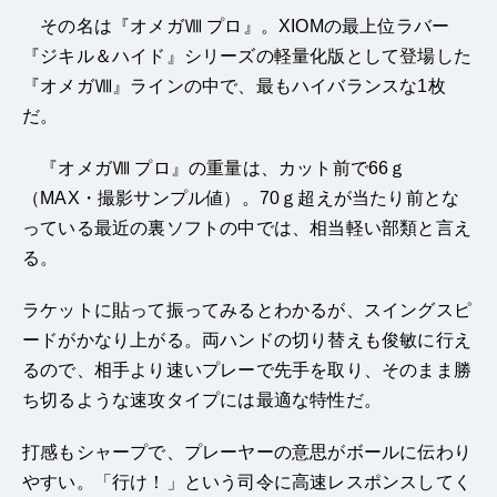
その名は『オメガⅧ プロ』。XIOMの最上位ラバー
『ジキル＆ハイド』シリーズの軽量化版として登場した
『オメガⅧ』ラインの中で、最もハイバランスな1枚
だ。
『オメガⅧ プロ』の重量は、カット前で66ｇ
（MAX・撮影サンプル値）。70ｇ超えが当たり前とな
っている最近の裏ソフトの中では、相当軽い部類と言え
る。
ラケットに貼って振ってみるとわかるが、スイングスピ
ードがかなり上がる。両ハンドの切り替えも俊敏に行え
るので、相手より速いプレーで先手を取り、そのまま勝
ち切るような速攻タイプには最適な特性だ。
打感もシャープで、プレーヤーの意思がボールに伝わり
やすい。「行け！」という司令に高速レスポンスしてく