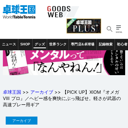
ニュース
SHOP
グッズ
世界ランク
専門店&卓球場
記録検索
初心者
卓球王国
>>
アーカイブ
>> 【PICK UP】XIOM『オメガ
Ⅷ プロ』／ヘビー感を爽快にぶっ飛ばせ。軽さが武器の
高速プレー用ギア
アーカイブ