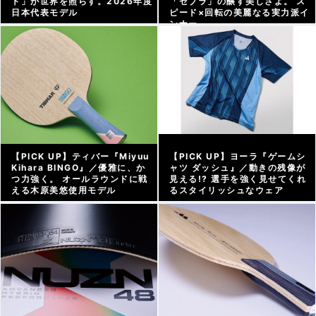
ト」が世界を照らす。2026年度
「ゼブラ」の醸す美しさよ。 ス
日本代表モデル
ピード×回転の美麗なる実力派イ
ンナー
アーカイブ |
2026/07/11
アーカイブ |
2026/07/03
【PICK UP】ティバー『Miyuu
【PICK UP】ヨーラ『ゲームシ
Kihara BINGO』／優雅に、か
ャツ ダッシュ』／動きの残像が
つ力強く。 オールラウンドに戦
見える!? 選手を強く見せてくれ
える木原美悠使用モデル
るスタイリッシュなウェア
アーカイブ |
2026/06/12
アーカイブ |
2026/06/05