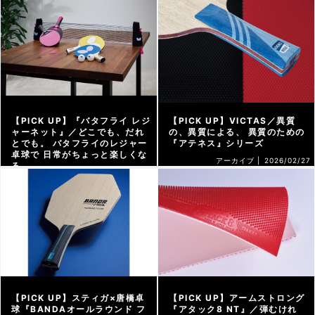
アーカイブ |
2026/03/13
【PICK UP】『バタフライ レジ
【PICK UP】VICTAS／異質
ャーネット』／どこでも、だれ
の、異質による、 異質のための
とでも。 バタフライのレジャー
『アテネス』シリーズ
卓球で 日常がちょっと楽しくな
アーカイブ |
2026/02/27
る
アーカイブ |
2026/03/06
【PICK UP】スティガ×唐橋卓
【PICK UP】アームストロング
球『BANDAオールラウンド フ
『アタック8 NT』／弾むけれ