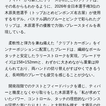
その名からもわかるように、2026年全日本選手権3位の
木原美悠選手（トップおとめピンポンズ名古屋）が使用
するモデル。パステル調のブルーとピンクで彩られたグ
リップは、木原選手の優雅で力強いプレースタイルを表
現している。
柔軟性と弾力を兼ね備えた『クリプトカーボン』をイ
ンナーポジションに配置したブレードは、繊細なボール
タッチと安定したラリーストロークを実現。ブレードサ
イズは158×152mmと、わずかに大きめながら重量は抑
えられており、両ハンドの切り替えがすばやくできるう
え、長時間のプレーでも疲労を感じることが少ない。
開発段階でのテストとフィードバックを通じ、ティバ
ーと幾度となくやり取りをした木原選手も「私が求めて
いたパワー、コントロール、タッチの理想的なバランス
が完璧な形になりました」と太鼓判を押す、大満足の仕