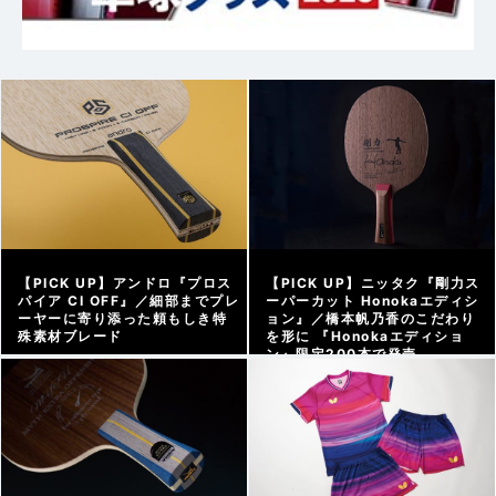
【PICK UP】アンドロ『プロス
【PICK UP】ニッタク『剛力ス
パイア CI OFF』／細部までプレ
ーパーカット Honokaエディシ
ーヤーに寄り添った頼もしき特
ョン』／橋本帆乃香のこだわり
殊素材ブレード
を形に 『Honokaエディショ
ン』限定200本で発売
アーカイブ |
2026/08/07
アーカイブ |
2026/07/29