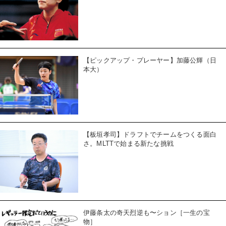
【ピックアップ・プレーヤー】加藤公輝（日
本大）
【板垣孝司】ドラフトでチームをつくる面白
さ。MLTTで始まる新たな挑戦
伊藤条太の奇天烈逆も〜ション［一生の宝
物］