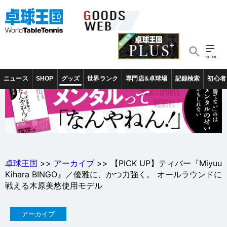
ニュース
SHOP
グッズ
世界ランク
専門店&卓球場
記録検索
初心者
卓球王国
>>
アーカイブ
>> 【PICK UP】ティバー『Miyuu
Kihara BINGO』／優雅に、かつ力強く。 オールラウンドに
戦える木原美悠使用モデル
アーカイブ