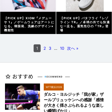
【PICK UP】XIOM『メデュー
【PICK UP】バタフライ『レゾ
サ 1』／ゲームウェアはアートに
ライン TR』／卓球の外でも快適
なる。韓国発、洗練のデザイン×
な一足を。通気性◎の『TR』登
機能性
場
アーカイブ |
2025/12/27
アーカイブ |
2025/12/16
1
2
3
…
10
次へ »
WTT横浜2026
ダルコ・ヨルジッチ「我が家」ザ
ールブリュッケンへの感謝「感情
が大きく揺さぶられるような楽し
い瞬間ばかり」