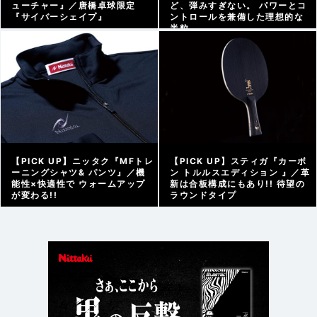
ューチャー』／唐橋卓球限定
ど、弾みすぎない。 パワーとコ
『サイバーシェイプ』
ントロールを兼備した理想的な
半粒
アーカイブ |
2026/02/13
アーカイブ |
2026/02/06
【PICK UP】ニッタク『MFトレ
【PICK UP】スティガ『カーボ
ーニングシャツ& パンツ』／機
ン トルルスエディション 』／革
能性×快適性で ウォームアップ
新は合板構成にもあり!! 待望の
が変わる!!
ラウンドタイプ
アーカイブ |
2026/01/28
アーカイブ |
2026/01/18