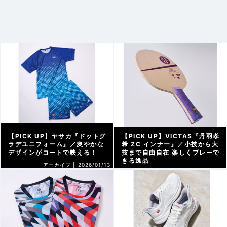
【PICK UP】ヤサカ『ドットグ
【PICK UP】VICTAS『丹羽孝
ラデユニフォーム』／爽やかな
希 ZC インナー』／小技から大
デザインがコートで映える！
技まで自由自在 楽しくプレーで
きる逸品
アーカイブ |
2026/01/13
アーカイブ |
2026/01/07