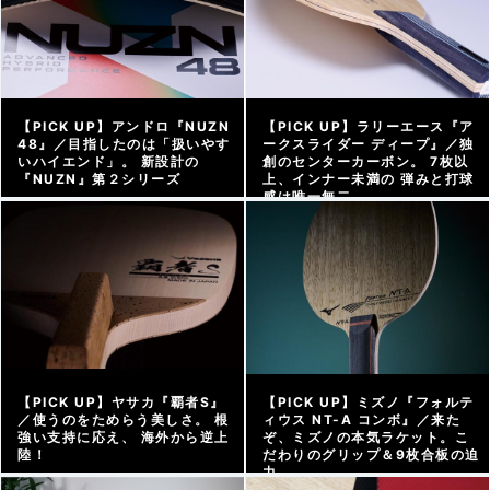
【PICK UP】アンドロ『NUZN
【PICK UP】ラリーエース『ア
48』／目指したのは「扱いやす
ークスライダー ディープ』／独
いハイエンド」。 新設計の
創のセンターカーボン。 7枚以
『NUZN』第２シリーズ
上、インナー未満の 弾みと打球
感は唯一無二
アーカイブ |
2026/04/16
アーカイブ |
2026/04/10
【PICK UP】ヤサカ『覇者S』
【PICK UP】ミズノ『フォルテ
／使うのをためらう美しさ。 根
ィウス NT-A コンボ』／来た
強い支持に応え、 海外から逆上
ぞ、ミズノの本気ラケット。こ
陸！
だわりのグリップ＆9枚合板の迫
力
アーカイブ |
2026/04/03