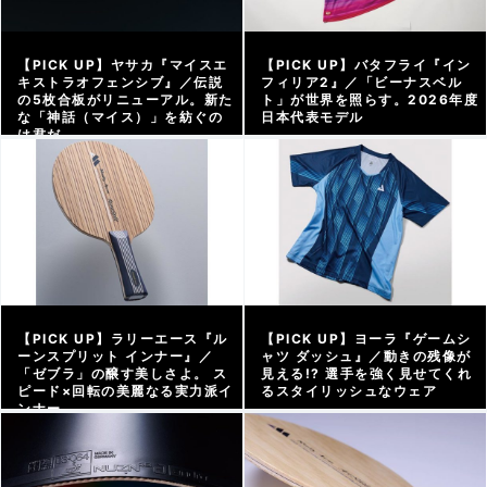
【PICK UP】ヤサカ『マイスエ
【PICK UP】バタフライ『イン
キストラオフェンシブ』／伝説
フィリア2』／「ビーナスベル
の5枚合板がリニューアル。新た
ト」が世界を照らす。2026年度
な「神話（マイス）」を紡ぐの
日本代表モデル
は君だ
アーカイブ |
2026/07/11
アーカイブ |
2026/07/17
【PICK UP】ラリーエース『ル
【PICK UP】ヨーラ『ゲームシ
ーンスプリット インナー』／
ャツ ダッシュ』／動きの残像が
「ゼブラ」の醸す美しさよ。 ス
見える!? 選手を強く見せてくれ
ピード×回転の美麗なる実力派イ
るスタイリッシュなウェア
ンナー
アーカイブ |
2026/06/05
アーカイブ |
2026/07/03