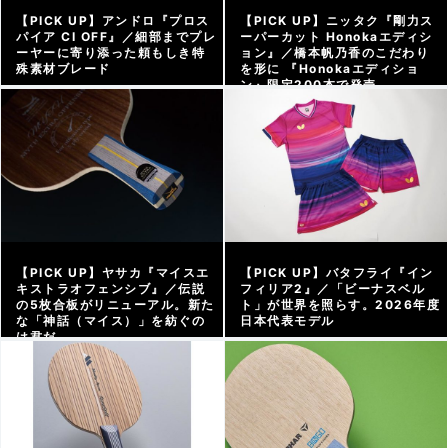
【PICK UP】アンドロ『プロス
【PICK UP】ニッタク『剛力ス
パイア CI OFF』／細部までプレ
ーパーカット Honokaエディシ
ーヤーに寄り添った頼もしき特
ョン』／橋本帆乃香のこだわり
殊素材ブレード
を形に 『Honokaエディショ
ン』限定200本で発売
アーカイブ |
2026/08/07
アーカイブ |
2026/07/29
【PICK UP】ヤサカ『マイスエ
【PICK UP】バタフライ『イン
キストラオフェンシブ』／伝説
フィリア2』／「ビーナスベル
の5枚合板がリニューアル。新た
ト」が世界を照らす。2026年度
な「神話（マイス）」を紡ぐの
日本代表モデル
は君だ
アーカイブ |
2026/07/11
アーカイブ |
2026/07/17