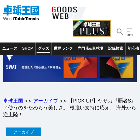
ニュース
SHOP
グッズ
世界ランク
専門店&卓球場
記録検索
初心者
卓球王国
>>
アーカイブ
>> 【PICK UP】ヤサカ『覇者S』
／使うのをためらう美しさ。 根強い支持に応え、 海外から
逆上陸！
アーカイブ