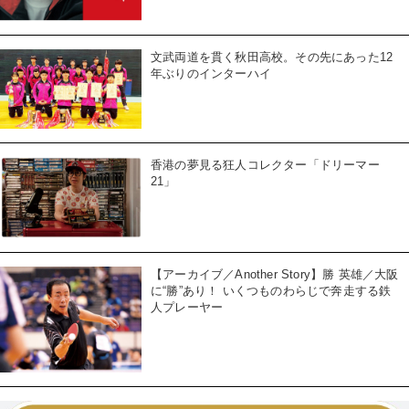
文武両道を貫く秋田高校。その先にあった12
年ぶりのインターハイ
香港の夢見る狂人コレクター「ドリーマー
21」
【アーカイブ／Another Story】勝 英雄／大阪
に“勝”あり！ いくつものわらじで奔走する鉄
人プレーヤー