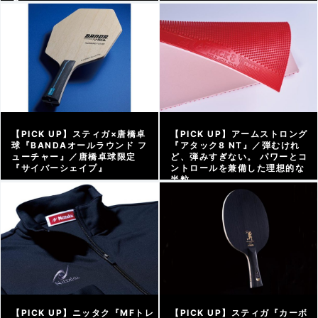
る
アーカイブ |
2026/03/06
【PICK UP】スティガ×唐橋卓
【PICK UP】アームストロング
球『BANDAオールラウンド フ
『アタック8 NT』／弾むけれ
ューチャー』／唐橋卓球限定
ど、弾みすぎない。 パワーとコ
『サイバーシェイプ』
ントロールを兼備した理想的な
半粒
アーカイブ |
2026/02/13
アーカイブ |
2026/02/06
【PICK UP】ニッタク『MFトレ
【PICK UP】スティガ『カーボ