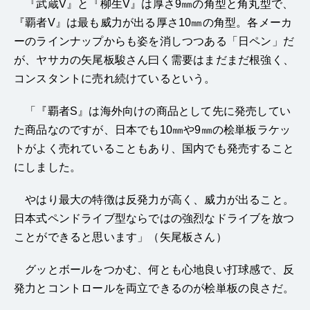
『武蔵V』と『柳生V』は厚さ9㎜の角型と角丸型で、
『覇者V』は最も威力が出る厚さ10㎜の角型。各メーカ
ーのラインナップからも姿を消しつつある「日ペン」だ
が、ヤサカの矢尾板駿さん曰く需要はまだまだ根強く、
コンスタントに売れ続けているという。
「『覇者S』は海外向けの商品として先に発売してい
た商品なのですが、日本でも10㎜や9㎜の桧単板ラケッ
トがよく売れていることもあり、国内でも発売すること
にしました。
やはり最大の特徴は反発力が高く、威力が出ること。
日本式ペンドライブ型ならではの強烈なドライブを放つ
ことができると思います」（矢尾板さん）
グッとボールをつかむ、何とも心地良い打球感で、反
発力とコントロールを両立できるのが桧単板の良さだ。