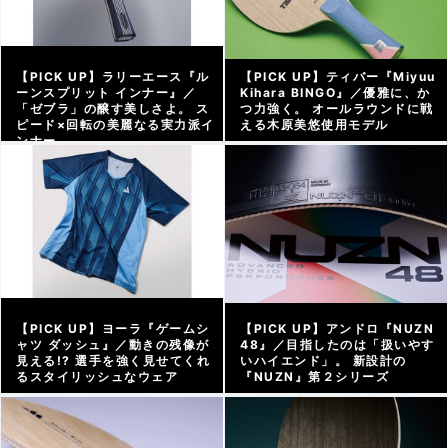
【PICK UP】ラリーエース『ル
【PICK UP】ティバー『Miyuu
ーンスプリット インナー』／
Kihara BINGO』／優雅に、か
「ゼブラ」の醸す美しさよ。 ス
つ力強く。 オールラウンドに戦
ピード×回転の美麗なる実力派イ
える木原美悠使用モデル
ンナー
アーカイブ |
2026/06/12
アーカイブ |
2026/07/03
【PICK UP】ヨーラ『ゲームシ
【PICK UP】アンドロ『NUZN
ャツ ダッシュ』／動きの残像が
48』／目指したのは「扱いやす
見える!? 選手を強く見せてくれ
いハイエンド」。 新設計の
るスタイリッシュなウェア
『NUZN』第２シリーズ
アーカイブ |
2026/06/05
アーカイブ |
2026/04/16