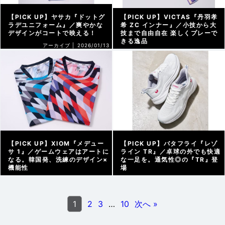
【PICK UP】ヤサカ『ドットグ
【PICK UP】VICTAS『丹羽孝
ラデユニフォーム』／爽やかな
希 ZC インナー』／小技から大
デザインがコートで映える！
技まで自由自在 楽しくプレーで
きる逸品
アーカイブ |
2026/01/13
アーカイブ |
2026/01/07
【PICK UP】XIOM『メデュー
【PICK UP】バタフライ『レゾ
サ 1』／ゲームウェアはアートに
ライン TR』／卓球の外でも快適
なる。韓国発、洗練のデザイン×
な一足を。通気性◎の『TR』登
機能性
場
アーカイブ |
2025/12/27
アーカイブ |
2025/12/16
1
2
3
…
10
次へ »