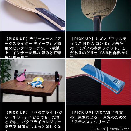
【PICK UP】ラリーエース『ア
【PICK UP】ミズノ『フォルテ
ークスライダー ディープ』／独
ィウス NT-A コンボ』／来た
創のセンターカーボン。 7枚以
ぞ、ミズノの本気ラケット。こ
上、インナー未満の 弾みと打球
だわりのグリップ＆9枚合板の迫
感は唯一無二
力
アーカイブ |
2026/04/10
アーカイブ |
2026/03/13
【PICK UP】『バタフライ レジ
【PICK UP】VICTAS／異質
ャーネット』／どこでも、だれ
の、異質による、 異質のための
とでも。 バタフライのレジャー
『アテネス』シリーズ
卓球で 日常がちょっと楽しくな
アーカイブ |
2026/02/27