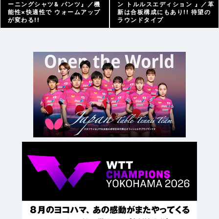
ーニングシャツ& パンツ』／機
ン トルルスエディション 』／革
能性×快適性で ウォームアップ
新は合板構成にもあり!! 待望の
が変わる!!
ラウンドタイプ
アーカイブ |
2026/01/28
アーカイブ |
2026/01/18