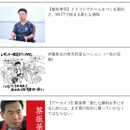
【板垣孝司】ドラフトでチームをつくる面白
さ。MLTTで始まる新たな挑戦
伊藤条太の奇天烈逆も〜ション［一生の宝
物］
【アーカイブ】蔡振華「新たな勝利を手にす
るためには、まず昔の自分に勝っていかなく
てはならない」