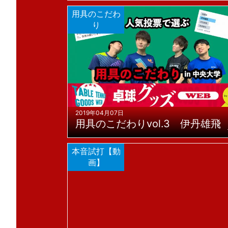
用具のこだわ
り
2019年04月07日
用具のこだわりvol.3 伊丹雄飛
本音試打【動
画】