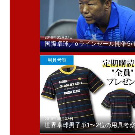
2019年05月07日
国際卓球／αラインセール開催5/1
用具考察
2019年05月03日
世界卓球男子単1〜2位の用具考