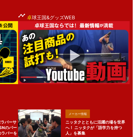
卓
球王国&グッズWEB
メーカー情報
球ラバーサ
ニッタクとともに活躍の場を世界
SNのパー
へ！ ニッタクが「語学力を持つ
のラバーを
人」を募集