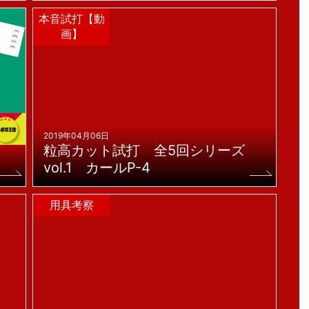
本音試打【動
画】
2019年04月06日
粒高カット試打 全5回シリーズ
vol.1 カールP-4
用具考察