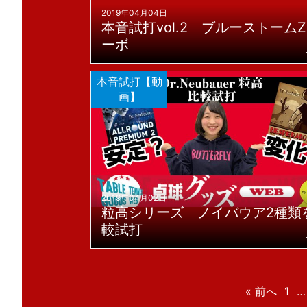
2019年04月04日
本音試打vol.2 ブルーストームZ
ーボ
本音試打【動
画】
2019年04月02日
粒高シリーズ ノイバウア2種類
較試打
« 前へ
1
…