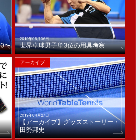
2019年05月06日
0〜
世界卓球男子単3位の用具考察
アーカイブ
2019年04月27日
【アーカイブ】グッズストーリー・
察
田勢邦史