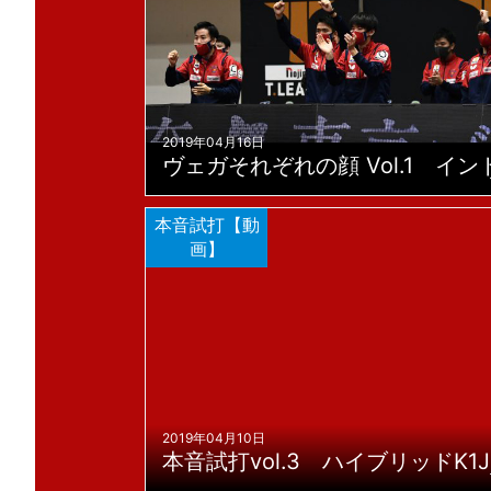
2019年04月16日
ヴェガそれぞれの顔 Vol.1 イン
本音試打【動
画】
2019年04月10日
本音試打vol.3 ハイブリッドK1J