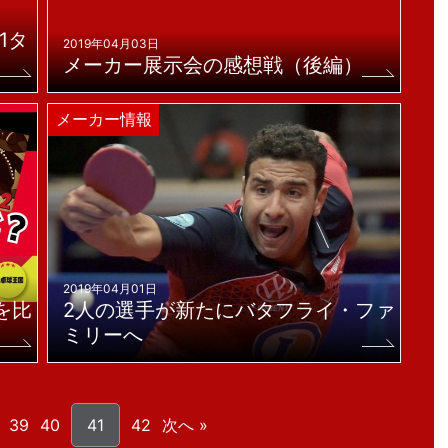
1タ
2019年04月03日
メーカー展示会の感想戦（後編）
メーカー情報
2019年04月01日
を比
2人の選手が新たにバタフライ・ファ
ミリーへ
39
40
41
42
次へ »