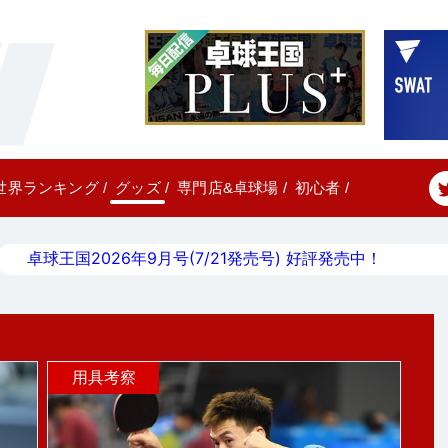
世界ランキング
/
グッズ
/
専門店&卓球場
/
初心者
/
卓球王国2026年9月号(7/21発売号) 好評発売中！
用具考察