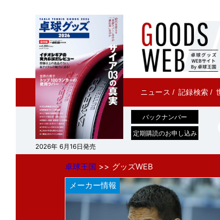
ニュース
/
記録検索
/
バックナンバー
定期購読のお申し込み
2026年 6月16日発売
卓球王国
>> グッズWEB
メーカー情報