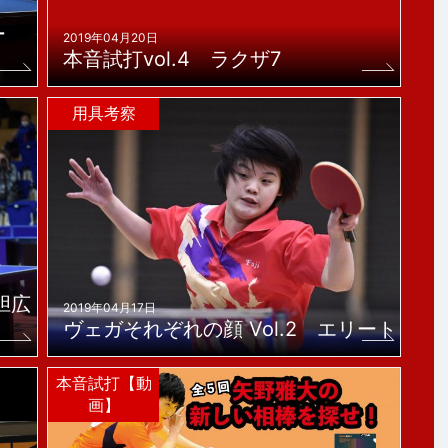
ー
2019年04月20日
本音試打vol.4 ラクザ7
用具考察
胆広
2019年04月17日
ヴェガそれぞれの顔 Vol.2 エリート
本音試打【動
画】