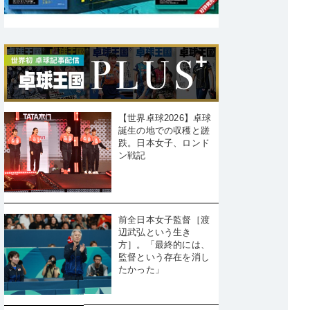
【世界卓球2026】卓球
誕生の地での収穫と蹉
跌。日本女子、ロンド
ン戦記
前全日本女子監督［渡
辺武弘という生き
方］。「最終的には、
監督という存在を消し
たかった」