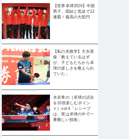
【世界卓球2026】中国
男子、団結と気迫で12
連覇！最高の大団円
【私の失敗学】大矢英
俊「教えているはず
が、子どもたちから卓
球の楽しさを教えられ
ていた」
水谷隼の［卓球の試合
を10倍楽しむポイン
ト］vol.4「レシーブ
は、実は卓球の中で一
番難しい技術」