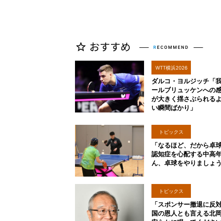
WTT横浜2026
ダルコ・ヨルジッチ「
ールブリュッケンへの
が大きく揺さぶられる
い瞬間ばかり」
トピックス
「なるほど、だから卓
認知症を心配する中高
ん、卓球をやりましょ
トピックス
「スポンサー撤退に反
国の恩人とも言える北