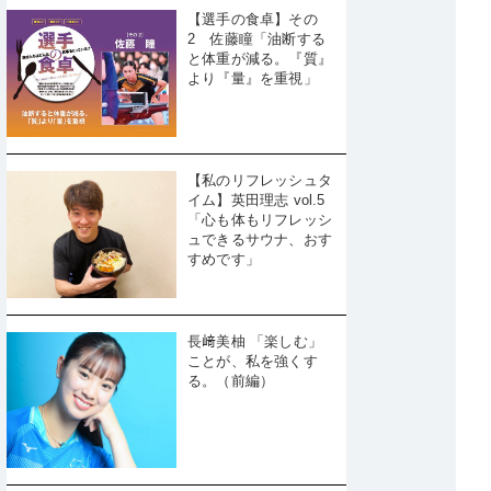
【選手の食卓】その
2 佐藤瞳「油断する
と体重が減る。『質』
より『量』を重視」
【私のリフレッシュタ
イム】英田理志 vol.5
「心も体もリフレッシ
ュできるサウナ、おす
すめです」
長﨑美柚 「楽しむ」
ことが、私を強くす
る。（前編）