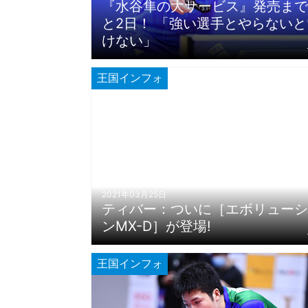
『水谷隼の大サービス』発売まで
と2日！ 「強い選手とやらないと
けない」
王国インフォ
2021年03月25日
ティバー：ついに［エボリューシ
ンMX-D］が登場!
王国インフォ