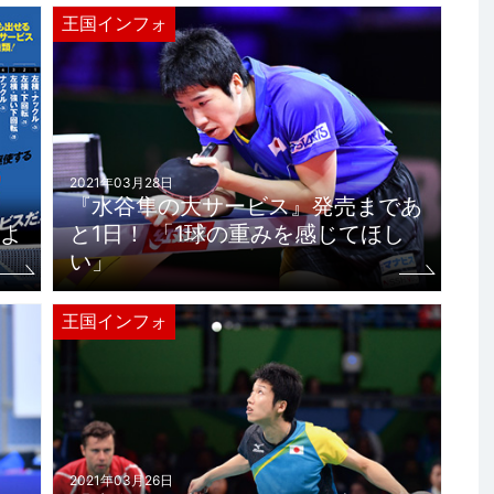
王国インフォ
2021年03月28日
『水谷隼の大サービス』発売まであ
よ
と1日！ 「1球の重みを感じてほし
い」
王国インフォ
2021年03月26日