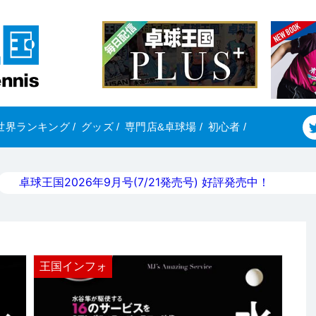
世界ランキング
/
グッズ
/
専門店&卓球場
/
初心者
/
卓球王国2026年9月号(7/21発売号) 好評発売中！
王国インフォ