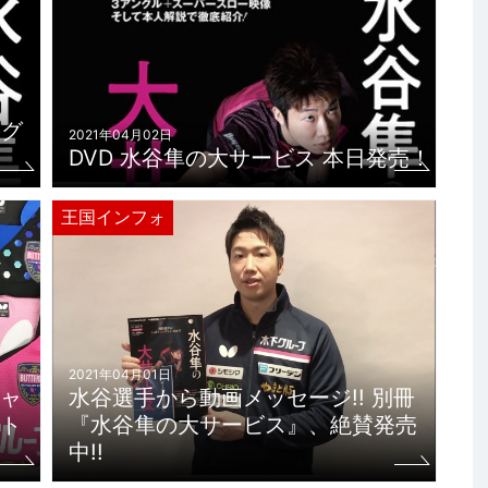
ング
2021年04月02日
DVD 水谷隼の大サービス 本日発売！
王国インフォ
2021年04月01日
ャ
水谷選手から動画メッセージ!! 別冊
ト
『水谷隼の大サービス』、絶賛発売
中!!