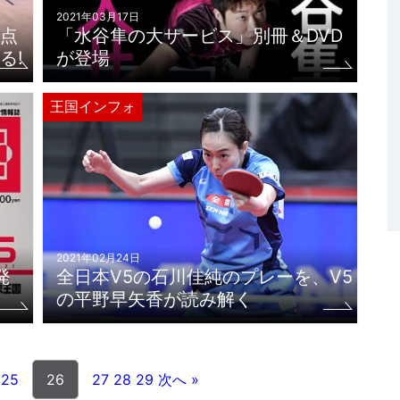
2021年03月17日
点
「水谷隼の大サービス」別冊＆DVD
る!
が登場
王国インフォ
2021年02月24日
発
全日本V5の石川佳純のプレーを、V5
の平野早矢香が読み解く
25
26
27
28
29
次へ »