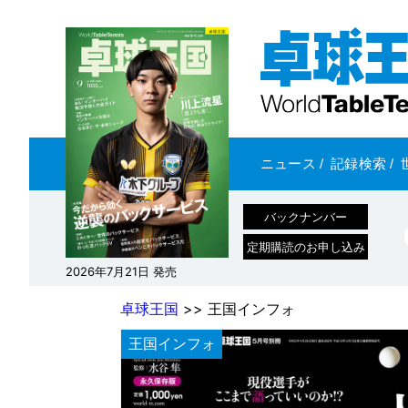
ニュース
/
記録検索
/
バックナンバー
定期購読のお申し込み
2026年7月21日 発売
卓球王国
>> 王国インフォ
王国インフォ