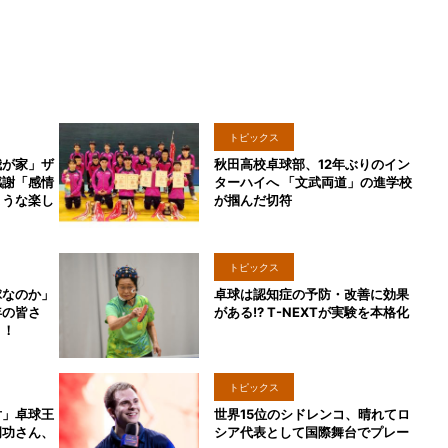
トピックス
我が家」ザ
秋田高校卓球部、12年ぶりのイン
感謝「感情
ターハイへ 「文武両道」の進学校
ような楽し
が掴んだ切符
トピックス
球なのか」
卓球は認知症の予防・改善に効果
年の皆さ
がある!? T-NEXTが実験を本格化
う！
トピックス
対」卓球王
世界15位のシドレンコ、晴れてロ
岡功さん、
シア代表として国際舞台でプレー