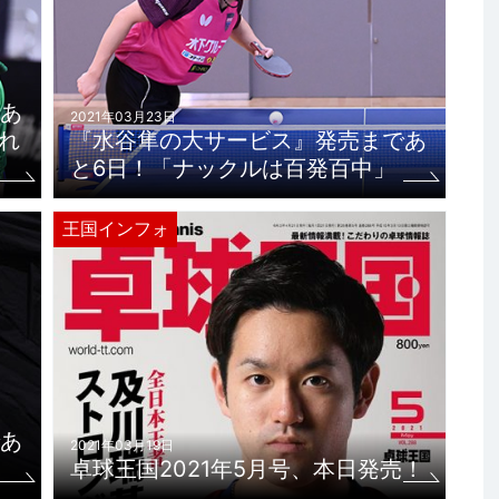
あ
2021年03月23日
れ
『水谷隼の大サービス』発売まであ
と6日！「ナックルは百発百中」
王国インフォ
あ
2021年03月19日
卓球王国2021年5月号、本日発売！