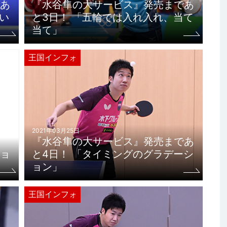
あ
『水谷隼の大サービス』発売まであ
い
と3日！ 「五輪では入れ入れ、当て
当て」
王国インフォ
2021年03月25日
『水谷隼の大サービス』発売まであ
ョ
と4日！ 「タイミングのグラデーシ
ョン」
王国インフォ