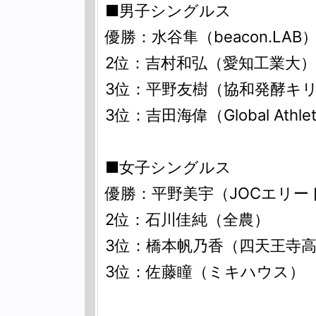
■男子シングルス
優勝：水谷隼（beacon.LAB
2位：吉村和弘（愛知工業大）
3位：平野友樹（協和発酵キ
3位：吉田海偉（Global Athlete
■女子シングルス
優勝：平野美宇（JOCエリ
2位：石川佳純（全農）
3位：橋本帆乃香（四天王寺
3位：佐藤瞳（ミキハウス）