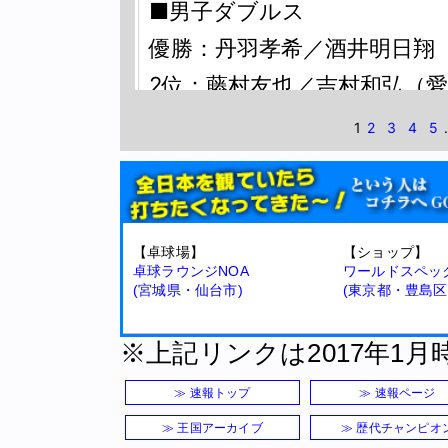
■男子ダブルス
優勝：丹羽孝希／酒井明日翔
2位：藤村友也／吉村和弘（
3位：水谷隼／吉田雅己（beac
1
2
3
4
5
.
3位：松山祐季／木造勇人（
■女子ダブルス
【卓球場】
【ショップ】
優勝：平田有貴／永尾尭子（
卓球ラウンジNOA
ワールドスペッ
(宮城県・仙台市)
(東京都・豊島区
2位：土田美佳／宋恵佳（中
3位：若宮三紗子／森さくら
※上記リンクは2017年1
3位：山本怜／明神佑実（中
≫ 速報トップ
≫ 速報ページ
≫ 王国アーカイブ
≫ 歴代チャンピオ