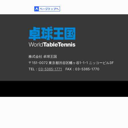
■混合ダブルス
優勝：田添健汰／前田美優（
2位：吉村真晴／石川佳純（
3位：時吉佑一／藤井優子（Z
3位：横山輝／土田美佳（原
株式会社 卓球王国
〒151-0072 東京都渋谷区幡ヶ谷1-1-1 ニッコービル3F
■ジュニア男子
TEL：
03-5365-1771
FAX：03-5365-1770
優勝：木造勇人（愛工大名電
2位：宮本春樹（愛工大名電
3位：沼村斉弥（野田学園高
3位：高見真己（愛工大名電