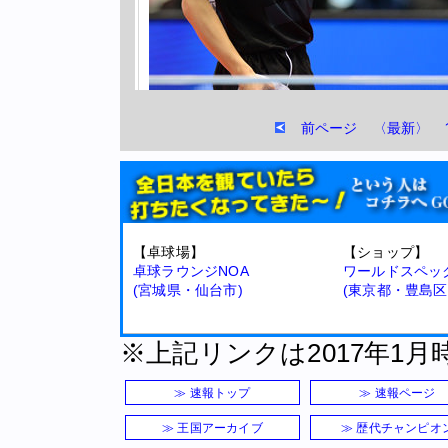
前ページ
〈最新〉
水谷は余裕の勝利
スポンサーリンク
【卓球場】
【ショップ】
卓球ラウンジNOA
ワールドスペッ
(宮城県・仙台市)
(東京都・豊島区
※上記リンクは2017年1
松澤を3年連続で破った平野美宇「今年絶対
≫ 速報トップ
≫ 速報ページ
3年連続で松澤を破り、準決
≫ 王国アーカイブ
≫ 歴代チャンピオ