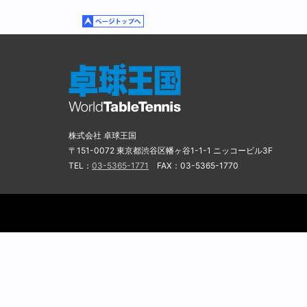
へ食い込むようなバックサー
ォアのカウンターで勝負した
所での平野のフォアクロスの
た。
「松澤さんのバックサービス
株式会社 卓球王国
取りづらくはなかった。ミス
〒151-0072 東京都渋谷区幡ヶ谷1-1-1 ニッコービル3F
TEL：
03-5365-1771
FAX：03-5365-1770
かり調整できました。私のミ
ミスをせず、その上でしっか
（最年少優勝という）記録
ど、最年少で優勝できたらう
東京五輪までに自分が一番に