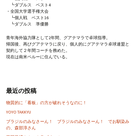
┗ダブルス ベスト4
・全国大学選手権大会
┗個人戦 ベスト16
┗ダブルス 準優勝
青年海外協力隊として2年間、グアテマラで卓球指導。
帰国後、再びグアテマラに戻り、個人的にグアテマラ卓球連盟と
契約して２年間コーチを務めた。
現在は南米ペルーに住んでいる。
最近の投稿
物質的に「看板」の方が破れそうなのに！
YOYO TAKKYU
ブラジルのみなさーん！ ブラジルのみなさーん！ でお馴染み
の、森部淳さん