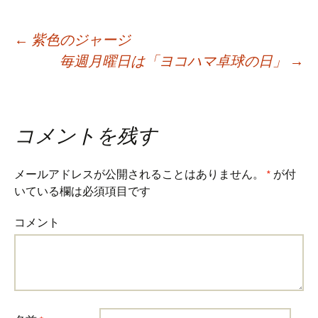
Post
←
紫色のジャージ
毎週月曜日は「ヨコハマ卓球の日」
→
navigation
コメントを残す
メールアドレスが公開されることはありません。
*
が付
いている欄は必須項目です
コメント