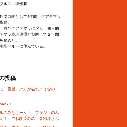
ブルス 準優勝
外協力隊として2年間、グアテマラ
指導。
、再びグアテマラに戻り、個人的
テマラ卓球連盟と契約して２年間
を務めた。
南米ペルーに住んでいる。
の投稿
に「看板」の方が破れそうなの
TAKKYU
ルのみなさーん！ ブラジルのみ
ん！ でお馴染みの、森部淳さん