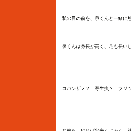
私の目の前を、泉くんと一緒に
泉くんは身長が高く、足も長い
コバンザメ？ 寄生虫？ フジ
お前ら、やれば出来んじゃん。