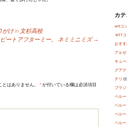
カテ
wttコ
け in 文杉高校
WTT
ピートアフターミー。 ネミミニミズ
→
おすす
アルゼ
キュー
グアテ
チリ
(5
ことはありません。
*
が付いている欄は必須項目
ブラジ
ペルー
ペルー
ペルー
ペルー