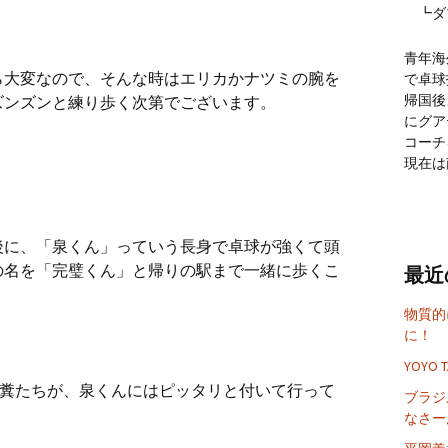
┗ダ
青年海
ら大変なので、そんな時はエリカかナツミの腕を
で卓球
帰国後
ズンズンと練り歩く次第でございます。
にグア
コーチ
現在は
後に、「泉くん」っていう長身で卓球が強くて頭
の名を「完璧くん」と帰りの駅まで一緒に歩くこ
最近
物質的
に！
YOYO 
た糞たちが、泉くんにはピッタリと付いて行って
ブラジ
なさー