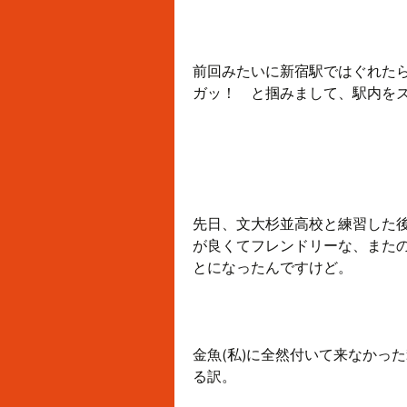
前回みたいに新宿駅ではぐれた
ガッ！ と掴みまして、駅内を
先日、文大杉並高校と練習した
が良くてフレンドリーな、また
とになったんですけど。
金魚(私)に全然付いて来なかっ
る訳。