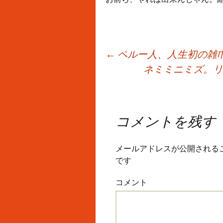
Post
←
ペルー人、人生初の雑巾が
ネミミニミズ。リ
navigation
コメントを残す
メールアドレスが公開される
です
コメント