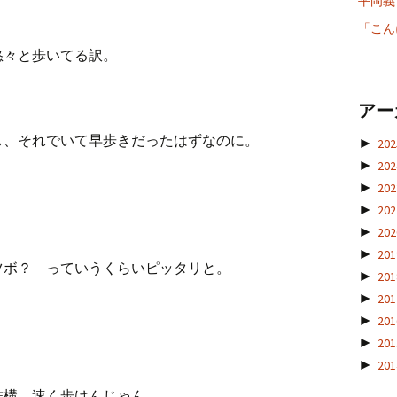
平岡義博
「こん
悠々と歩いてる訳。
アー
し、それでいて早歩きだったはずなのに。
►
20
►
20
►
20
►
20
►
20
►
20
ツボ？ っていうくらいピッタリと。
►
20
►
20
►
20
►
20
►
20
結構、速く歩けんじゃん。