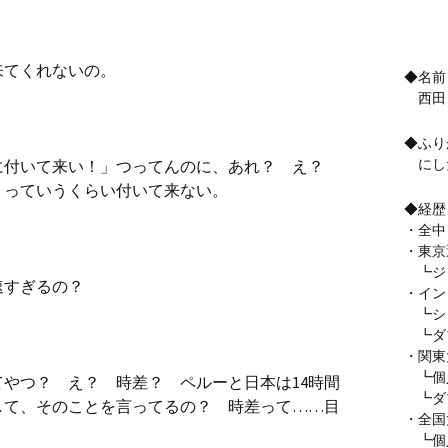
来てくれないの。
◆名前
西田
◆ふり
にし
に付いて来い！」つってんのに、あれ？ え？
 っていうくらい付いて来ない。
◆経歴
・全中
・東京
┗ジ
速すぎるの？
・イン
┗シン
┗ダ
・関東
┗個
やつ？ え？ 時差？ ペルーと日本は14時間
┗ダ
して、そのことを言ってるの？ 時差って……目
・全国
┗個人