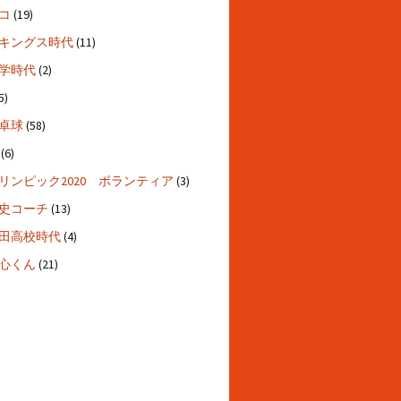
コ
(19)
キングス時代
(11)
学時代
(2)
5)
卓球
(58)
(6)
リンピック2020 ボランティア
(3)
史コーチ
(13)
田高校時代
(4)
心くん
(21)