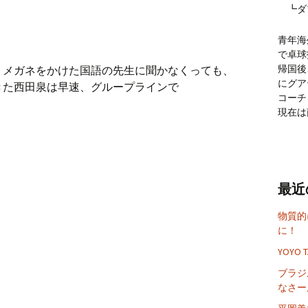
┗ダ
青年海
で卓球
帰国後
。メガネをかけた国語の先生に聞かなくっても、
にグア
きた西田泉は早速、グループラインで
コーチ
現在は
最近
物質的
に！
YOYO 
ブラジ
なさー