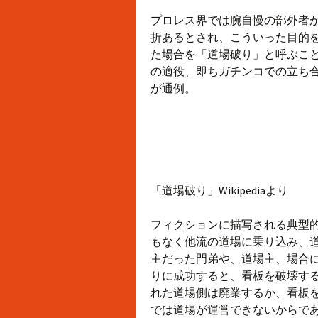
プロレス界では腕自慢の部外者
折あるとされ、こういった目的
た場合を「道場破り」と呼ぶこ
の適役、即ちガチンコでの立ち
が通例。
「道場破り」Wikipediaより
フィクションに描写される典型
もなく他流の道場に乗り込み、
主だった門弟や、道場主、場合
りに成功すると、看板を破壊す
れた道場側は廃業するか、看板
では道場が運営できないからで