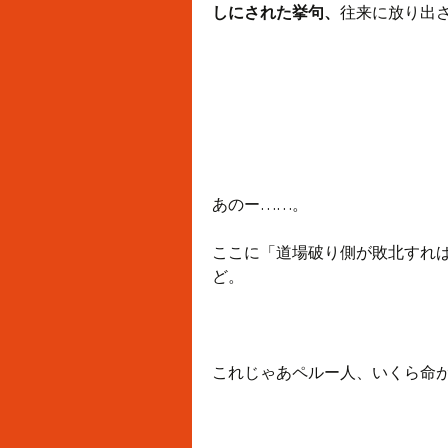
しにされた挙句、
往来に放り出
あのー……。
ここに「道場破り側が敗北すれ
ど。
これじゃあペルー人、いくら命