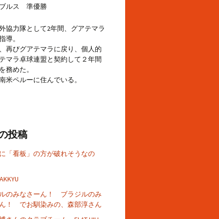
ブルス 準優勝
外協力隊として2年間、グアテマラ
指導。
、再びグアテマラに戻り、個人的
テマラ卓球連盟と契約して２年間
を務めた。
南米ペルーに住んでいる。
の投稿
に「看板」の方が破れそうなの
TAKKYU
ルのみなさーん！ ブラジルのみ
ん！ でお馴染みの、森部淳さん