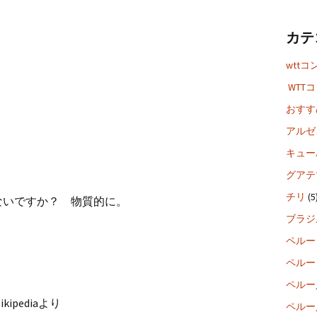
カテ
wttコ
WTT
おすす
アルゼ
キュー
グアテ
チリ
(5
ないですか？ 物質的に。
ブラジ
ペルー
ペルー
ペルー
pediaより
ペルー