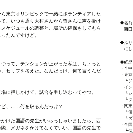
から東京オリンピックで一緒にボランティアした
って、いつも通り大村さんから皆さんに声を掛け
◆名前
らスケジュールの調整と、場所の確保もしてもら
西田
らったんですけど。
◆ふり
にし
◆経歴
」つって、テンションが上がった私は、ちょっと
・全中
い、セリフを考えた。なんだっけ、何て言うんだ
・東京
┗ジ
・イン
道場に押しかけて、試合を申し込むってやつ。
┗シン
┗ダ
・関東
けど、……何を破るんだっけ？
┗個
┗ダ
をかけた国語の先生がいらっしゃいましたら、西
・全国
の際、メガネをかけてなくていい。国語の先生で
┗個人