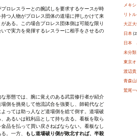
メキシ
がプロレスラーとの腕試しを要求するケースが時
リトル
を持つ人物がプロレス団体の道場に押しかけて来
とがある。この場合プロレス団体側は可能な限り
大正大
合いで実力を発揮するレスラーに相手をさせるの
日本
(2
日本 
未分類
東京オ
渡辺貴
青森山
鷲尾一
的な形態では、腕に覚えのある武芸修行者が紹介
道場側を挑発して他流試合を強要し、師範代など
によっては助っ人など道場側を総て倒す。道場破
る、あるいは戦利品として持ち去る。看板を取ら
を金品を払って買い戻さねばならない。看板なし
ある。一方、
もし道場破り側が敗北すれば、半殺