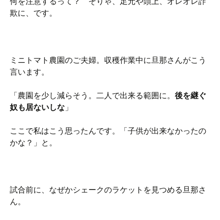
何を注意するって？ そりゃ、足元や頭上、オレオレ詐
欺に、です。
ミニトマト農園のご夫婦。収穫作業中に旦那さんがこう
言います。
「農園を少し減らそう。二人で出来る範囲に。
後を継ぐ
奴も居ないしな
」
ここで私はこう思ったんです。「子供が出来なかったの
かな？」と。
試合前に、なぜかシェークのラケットを見つめる旦那さ
ん。