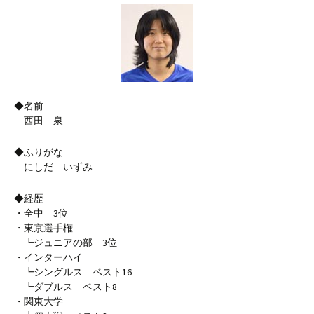
◆名前
西田 泉
◆ふりがな
にしだ いずみ
◆経歴
・全中 3位
・東京選手権
┗ジュニアの部 3位
・インターハイ
┗シングルス ベスト16
┗ダブルス ベスト8
・関東大学