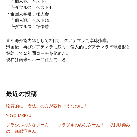
┗個人戦 ベスト8
┗ダブルス ベスト4
・全国大学選手権大会
┗個人戦 ベスト16
┗ダブルス 準優勝
青年海外協力隊として2年間、グアテマラで卓球指導。
帰国後、再びグアテマラに戻り、個人的にグアテマラ卓球連盟と
契約して２年間コーチを務めた。
現在は南米ペルーに住んでいる。
最近の投稿
物質的に「看板」の方が破れそうなのに！
YOYO TAKKYU
ブラジルのみなさーん！ ブラジルのみなさーん！ でお馴染み
の、森部淳さん