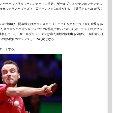
ンとザールブリュッケンのカードに決定。ザールブリュッケンはフランチス
はカルデラノとゴーズィ、両チームとも2本柱がおり、3番手もレベルが高く
の2勝0敗。開幕戦ではポランスキー（チェコ）がカルデラノから金星をあ
いたオクセンハウゼンがディヤスの2得点で食い下がったが、ラストのダブル
で勝利している。ザールブリュッケンは過去3度決勝進出も全敗で、今回勝てば
ン連続5度目のブンデスリーガ制覇となる。
タートする。