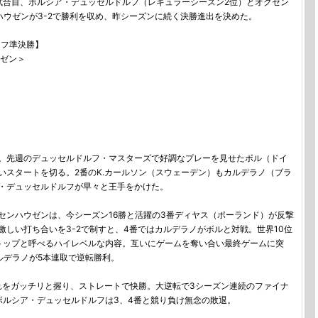
合目、ボルシア・デュッセルドルフ（レギュラーシーズン2位）とオクセン
ハウゼンが3-2で勝利を収め、昨シーズンに続く決勝進出を決めた。
オフ準決勝】
ウゼン＞
。先週のデュッセルドルフ・マスターズで好調なプレーを見せたボル（ドイ
いスタートを切る。2番のK.カールソン（スウェーデン）もカルデラノ（ブラ
・デュッセルドルフが早々と王手をかけた。
ンハウゼンは、今シーズン16勝と活躍の3番ディヤス（ポーランド）が反撃
しい打ち合いを3-2で制すと、4番ではカルデラノがボルと対戦。世界10位
トップと呼べるハイレベルな内容。互いにゲームを奪い合い最終ゲームに突
ルデラノが5本連取で逆転勝利。
をガッチリと握り、ストレートで快勝。大逆転で3シーズン連続のファイナ
ボルシア・デュッセルドルフは3、4番と競り負け無念の敗退。