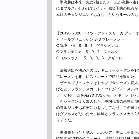
準決勝は本来、先に2勝したチームが決勝へ進む
にダブルスが行われていたが、感染予防の観点か
ム目のチェンジエンドもなし、というルールのも
【2019／2020 ドイツ・ブンデスリーガ プレー
＜ザールブリュッケン 3-0 ブレーメン＞
○尚坤 -4、8、6、1 ゲラシメンコ
○フランチスカ 5、9、7 ファルク
○ヨルジッチ -5、9、9、3 アギーレ
決勝進出を決めたのはレギュラーシーズンを1位
ブレーメンを相手にストレートで勝利を収めた。
ザールブリュッケンはトップで今シーズン個人成
げると、フランチスカ（ドイツ）がブレーメンの
ア）が1ゲームを先行されながら、アギーレ（パ
今シーズンより加入した元中国代表の尚坤が期待
のヨルジッチも着実に力をつけており、この選手
はダブルスがないため、尚坤とフランチスカの2
りそうだ。
準決勝もうひと試合、ボルシア・デュッセルドル
時間本日13時からスタート。決勝は6月14日に