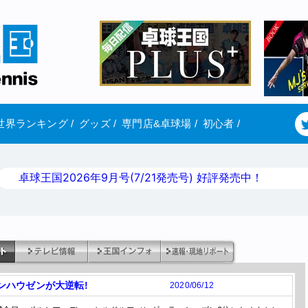
世界ランキング
/
グッズ
/
専門店&卓球場
/
初心者
/
卓球王国2026年9月号(7/21発売号) 好評発売中！
ンハウゼンが大逆転!
2020/06/12