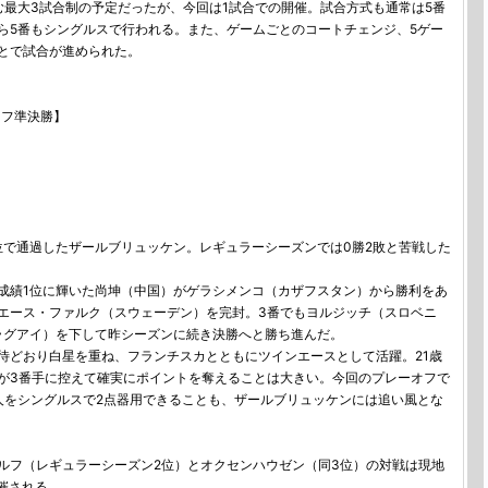
最大3試合制の予定だったが、今回は1試合での開催。試合方式も通常は5番
ら5番もシングルスで行われる。また、ゲームごとのコートチェンジ、5ゲー
とで試合が進められた。
オフ準決勝】
で通過したザールブリュッケン。レギュラーシーズンでは0勝2敗と苦戦した
績1位に輝いた尚坤（中国）がゲラシメンコ（カザフスタン）から勝利をあ
エース・ファルク（スウェーデン）を完封。3番でもヨルジッチ（スロベニ
ラグアイ）を下して昨シーズンに続き決勝へと勝ち進んだ。
どおり白星を重ね、フランチスカとともにツインエースとして活躍。21歳
が3番手に控えて確実にポイントを奪えることは大きい。今回のプレーオフで
人をシングルスで2点器用できることも、ザールブリュッケンには追い風とな
フ（レギュラーシーズン2位）とオクセンハウゼン（同3位）の対戦は現地
開催される。