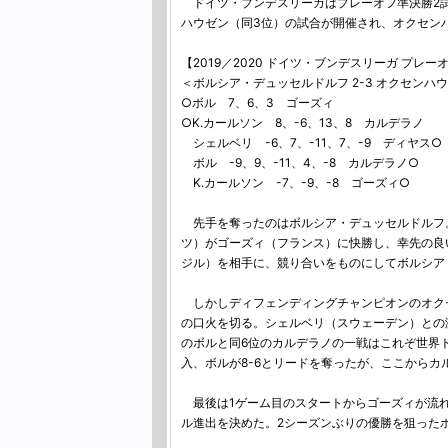
ドイツ・ブンデスリーガはプレーオフ準決勝2試
ハウゼン（同3位）の試合が開催され、オクセン
【2019／2020 ドイツ・ブンデスリーガ プレー
＜ボルシア・デュッセルドルフ 2-3 オクセンハ
○ボル 7、6、3 ゴーズィ
○K.カールソン 8、-6、13、8 カルデラノ
シェルベリ -6、7、-11、7、-9 ディヤス○
ボル -9、9、-11、4、-8 カルデラノ○
K.カールソン -7、-9、-8 ゴーズィ○
先手を奪ったのはボルシア・デュッセルドルフ
ツ）がゴーズィ（フランス）に快勝し、幸先の良
ジル）を相手に、競り合いをものにしてボルシア
しかしディフェンディングチャンピオンのオクセ
の口火を切る。シェルベリ（スウェーデン）との激
のボルと同6位のカルデラノの一戦はこれぞ世界
入、ボルが8-6とリードを奪ったが、ここからカ
最後は1ゲーム目のスタートからゴーズィが流れ
ル進出を決めた。2シーズンぶりの優勝を狙った