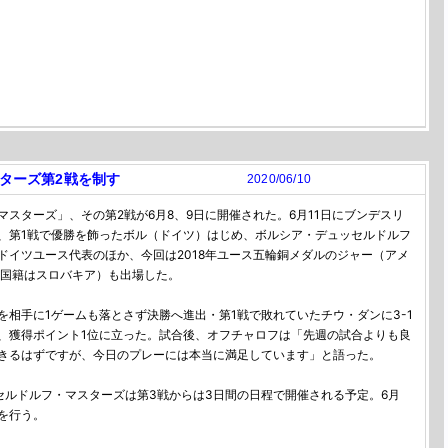
ターズ第2戦を制す
2020/06/10
ターズ」、その第2戦が6月8、9日に開催された。6月11日にブンデスリ
、第1戦で優勝を飾ったボル（ドイツ）はじめ、ボルシア・デュッセルドルフ
ドイツユース代表のほか、今回は2018年ユース五輪銅メダルのジャー（アメ
の国籍はスロバキア）も出場した。
相手に1ゲームも落とさず決勝へ進出・第1戦で敗れていたチウ・ダンに3-1
、獲得ポイント1位に立った。試合後、オフチャロフは「先週の試合よりも良
きるはずですが、今日のプレーには本当に満足しています」と語った。
セルドルフ・マスターズは第3戦からは3日間の日程で開催される予定。6月
戦を行う。