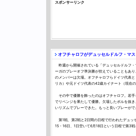
スポンサーリンク
オフチャロフがデュッセルドルフ・マス
昨週から開催されている「デュッセルドルフ・マス
ーガのプレーオフ準決勝が控えていることもあり
のメンバーは欠場。オフチャロフらドイツ代表と
リカ）や元ドイツ代表の42歳カイナート（現在
その中で優勝を飾ったのはオフチャロフ。若手を
でリベンジを果たして優勝。欠場したボルを抜き
いリズムでプレーできた。もっと良いプレーがで
第1戦、第2戦と2日間の日程で行われたデュッ
15・16日、1日空いて6月18日という日程で第3