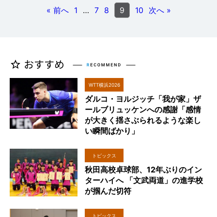
« 前へ
1
…
7
8
9
10
次へ »
WTT横浜2026
ダルコ・ヨルジッチ「我が家」ザ
ールブリュッケンへの感謝「感情
が大きく揺さぶられるような楽し
い瞬間ばかり」
トピックス
秋田高校卓球部、12年ぶりのイン
ターハイへ 「文武両道」の進学校
が掴んだ切符
トピックス