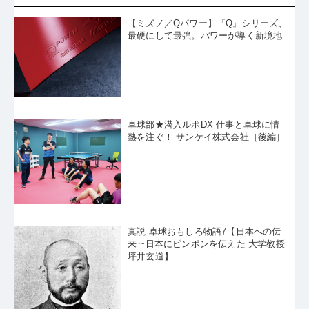
【ミズノ／Qパワー】『Q』シリーズ、
最硬にして最強。パワーが導く新境地
卓球部★潜入ルポDX 仕事と卓球に情
熱を注ぐ！ サンケイ株式会社［後編］
真説 卓球おもしろ物語7【日本への伝
来 ~日本にピンポンを伝えた 大学教授
坪井玄道】