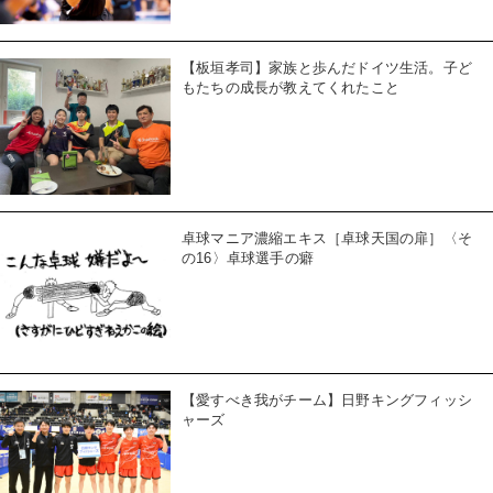
【板垣孝司】家族と歩んだドイツ生活。子ど
もたちの成長が教えてくれたこと
卓球マニア濃縮エキス［卓球天国の扉］〈そ
の16〉卓球選手の癖
【愛すべき我がチーム】日野キングフィッシ
ャーズ