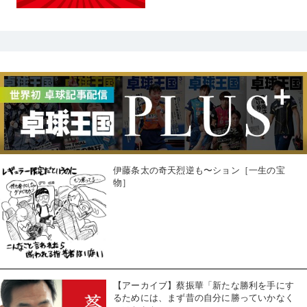
伊藤条太の奇天烈逆も〜ション［一生の宝
物］
【アーカイブ】蔡振華「新たな勝利を手にす
るためには、まず昔の自分に勝っていかなく