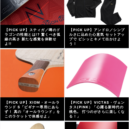
【PICK UP】スティガ／噂のド
【PICK UP】アンドロ／シンプ
ラゴンの性能とは!? 驚くべき弧
ルさに込めた心意気 セットアッ
線の高さ 新たな感覚を体験せ
プで ビシッとキメて出かけよ
よ!!
う！
アーカイブ |
2022/06/03
アーカイブ |
2022/05/27
【PICK UP】XIOM・オールラ
【PICK UP】VICTAS・ヴェン
ウンド S「ビギナー専用にあら
タス(PINK）「心躍る新時代の
ず！ 真の「オールラウンド」を
桃色。 打つのがさらに楽しくな
このラケットで体感せよ」
る！」
アーカイブ |
2022/05/13
アーカイブ |
2022/05/09