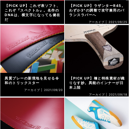
【PICK UP】これぞ表ソフト、
【PICK UP】ラザンターR45。
これぞ『スペクトル』。名作の
わずか3°の調整で攻守兼用のバ
DNAは、横文字になっても健在
ランスラバーへ
だ
アーカイブ |
2021/09/25
アーカイブ |
2021/10/02
異質プレーの新境地を見せる令
【PICK UP】檜と特殊素材が織
和のトリックスター
りなす妙。異能のインナーが日
本上陸
アーカイブ |
2021/09/20
アーカイブ |
2021/09/18