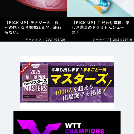
【PICK UP】テナジーの「粒」
【PICK UP】こだわり満載、楽
への飽くなき探究はまだ、終わ
しさ満点のドラえもんシュー
らない。
ズ！
アーカイブ |
2021/06/29
アーカイブ |
2021/06/19