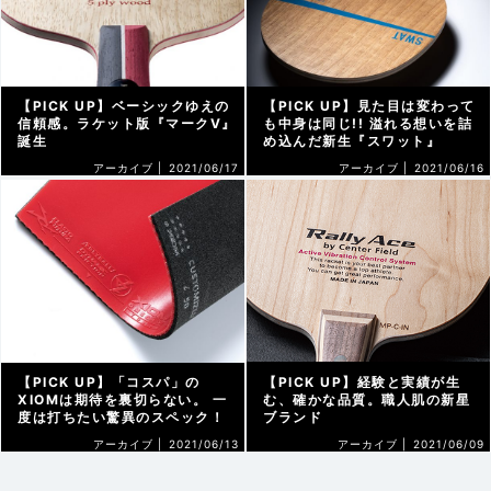
【PICK UP】ベーシックゆえの
【PICK UP】見た目は変わって
信頼感。ラケット版『マークV』
も中身は同じ!! 溢れる想いを詰
誕生
め込んだ新生『スワット』
アーカイブ |
2021/06/17
アーカイブ |
2021/06/16
【PICK UP】「コスパ」の
【PICK UP】経験と実績が生
XIOMは期待を裏切らない。 一
む、確かな品質。職人肌の新星
度は打ちたい驚異のスペック！
ブランド
アーカイブ |
2021/06/13
アーカイブ |
2021/06/09