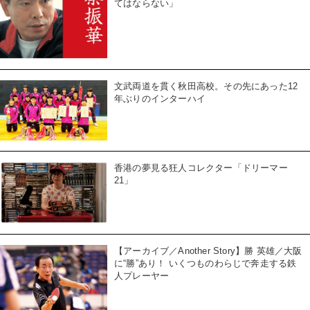
てはならない」
文武両道を貫く秋田高校。その先にあった12
年ぶりのインターハイ
香港の夢見る狂人コレクター「ドリーマー
21」
【アーカイブ／Another Story】勝 英雄／大阪
に“勝”あり！ いくつものわらじで奔走する鉄
人プレーヤー