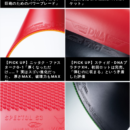
巨砲のためのパワーブレード」
ケット」
アーカイブ |
2022/04/26
アーカイブ |
2022/04/18
【PICK UP】ニッタク・ファス
【PICK UP】スティガ・DNAプ
タークG-1「厚くなっただ
ラチナXH。初回ロットは完売。
け……？ 実はスゴい進化だっ
「弾むのに収まる」という矛盾
た。 厚さMAX、破壊力もMAX
した評価
だ」
アーカイブ |
2021/10/11
アーカイブ |
2022/04/15