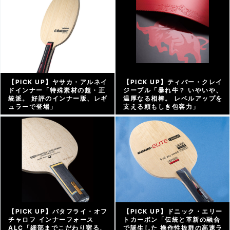
【PICK UP】ヤサカ・アルネイ
【PICK UP】ティバー・クレイ
ドインナー「特殊素材の超・正
ジーブル「暴れ牛？ いやいや、
統派。 好評のインナー版、レギ
温厚なる相棒。 レベルアップを
ュラーで登場」
支える頼もしき包容力」
アーカイブ |
2022/05/04
アーカイブ |
2022/04/29
【PICK UP】バタフライ・オフ
【PICK UP】ドニック・エリー
チャロフ インナーフォース
トカーボン「伝統と革新の融合
ALC「細部までこだわり宿る、
で誕生した 操作性抜群の高速ラ