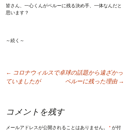
皆さん、一心くんがペルーに残る決め手、一体なんだと
思います？
～続く～
Post
←
コロナウィルスで卓球の話題から遠ざかっ
ていましたが
ペルーに残った理由
→
navigation
コメントを残す
メールアドレスが公開されることはありません。
*
が付