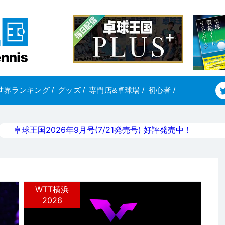
世界ランキング
/
グッズ
/
専門店&卓球場
/
初心者
/
卓球王国2026年9月号(7/21発売号) 好評発売中！
WTT横浜
2026