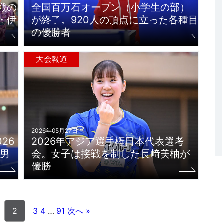
戦の
全国百万石オープン（小学生の部）
・伊
が終了。920人の頂点に立った各種目
の優勝者
大会報道
2026年05月27日
26
2026年アジア選手権日本代表選考
男
会。女子は接戦を制した長﨑美柚が
優勝
2
3
4
…
91
次へ »