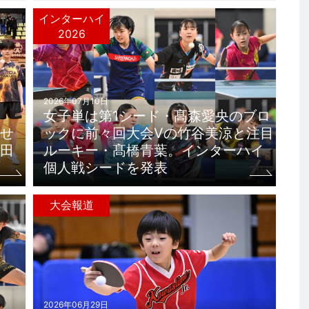
インターハイ
2026
2026年07月10日
女子単は第1シード・髙森愛央のブロ
せ
ックに前々回大会Vの竹谷美涼と注目
田
ルーキー・髙橋青葉。インターハイ
個人戦シードを発表
大会報道
2026年06月29日