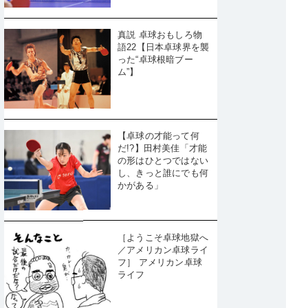
真説 卓球おもしろ物
語22【日本卓球界を襲
った“卓球根暗ブー
ム”】
【卓球の才能って何
だ!?】田村美佳「才能
の形はひとつではない
し、きっと誰にでも何
かがある」
［ようこそ卓球地獄へ
／アメリカン卓球ライ
フ］ アメリカン卓球
ライフ