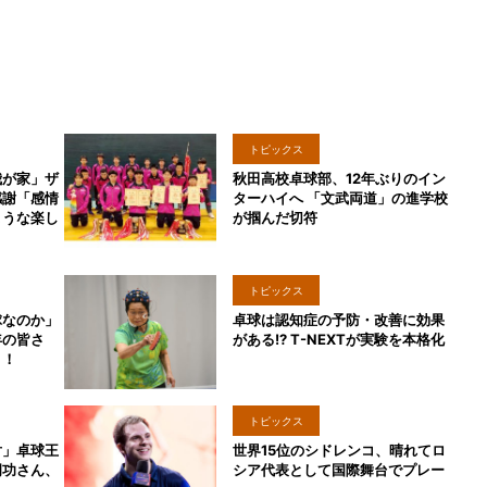
トピックス
我が家」ザ
秋田高校卓球部、12年ぶりのイン
感謝「感情
ターハイへ 「文武両道」の進学校
ような楽し
が掴んだ切符
トピックス
球なのか」
卓球は認知症の予防・改善に効果
年の皆さ
がある!? T-NEXTが実験を本格化
う！
トピックス
対」卓球王
世界15位のシドレンコ、晴れてロ
岡功さん、
シア代表として国際舞台でプレー