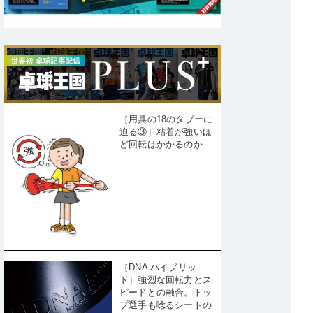
［用具の18のタブーに
迫る③］粘着が強いほ
ど回転はかかるのか
［DNA ハイブリッ
ド］強烈な回転力とス
ピードとの融合。トッ
プ選手も唸るシートの