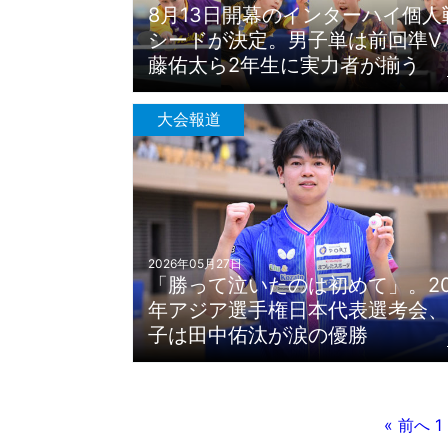
8月13日開幕のインターハイ個人
シードが決定。男子単は前回準V
藤佑太ら2年生に実力者が揃う
大会報道
2026年05月27日
「勝って泣いたのは初めて」。20
年アジア選手権日本代表選考会、
子は田中佑汰が涙の優勝
« 前へ
1