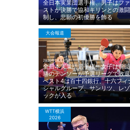
全日本実業団選手権、男子はファ
ストが決勝で協和キリンとの激闘
制し、悲願の初優勝を飾る
大会報道
2026年08月01日
全日本実業団選手権、女子は前回
勝のデンソーが予選リーグで敗退
ベスト4は百十四銀行、十六フィ
シャルグループ、サンリツ、レゾ
ックが入る
WTT横浜
2026