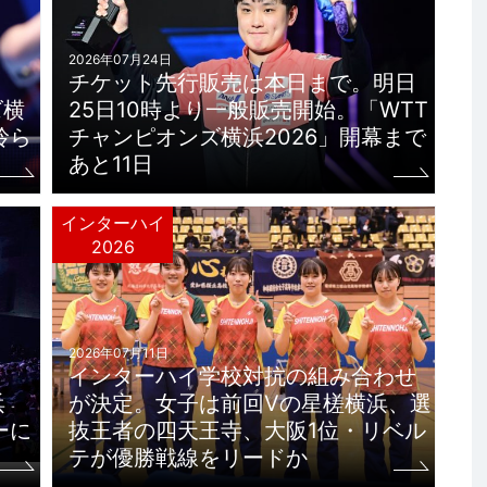
2026年07月24日
チケット先行販売は本日まで。明日
ズ横
25日10時より一般販売開始。「WTT
玲ら
チャンピオンズ横浜2026」開幕まで
あと11日
インターハイ
2026
2026年07月11日
インターハイ学校対抗の組み合わせ
浜
が決定。女子は前回Vの星槎横浜、選
ーに
抜王者の四天王寺、大阪1位・リベル
テが優勝戦線をリードか