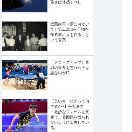
強さは体感すべし
近藤欽司［夢に向かい
て］第二章 3─「 物を
作る前に人を作る」と
いう言葉
［クローズアップ］卓
球の普及を忘れたのは
誰なのか!?
【良いサービスって何
ですか?】丹羽孝希
「微妙なフォームと変
化で、雰囲気を悟られ
ないように工夫してい
る」