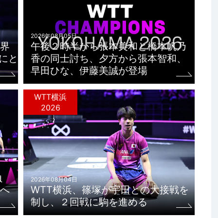
2026年08月05日
界
午後２時半から張本美和と橋本帆乃
にと
香の同士討ち、夕方から張本智和、
早田ひな、伊藤美誠が登場
WTT横浜
2026
負
2026年08月04日
へ
WTT横浜、篠塚が宇田との大接戦を
制し、２回戦に駒を進める