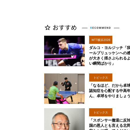
WTT横浜2026
ダルコ・ヨルジッチ「
ールブリュッケンへの
が大きく揺さぶられる
い瞬間ばかり」
トピックス
「なるほど、だから卓
認知症を心配する中高
ん、卓球をやりましょ
トピックス
「スポンサー撤退に反
国の恩人とも言える北