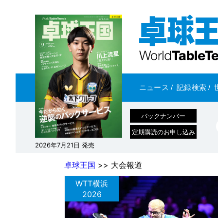
ニュース
/
記録検索
/
バックナンバー
定期購読のお申し込み
2026年7月21日 発売
卓球王国
>> 大会報道
WTT横浜
2026