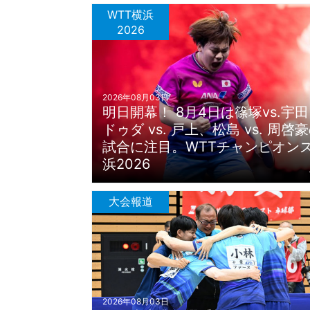
WTT横浜
2026
2026年08月03日
明日開幕！ 8月4日は篠塚vs.宇
ドゥダ vs. 戸上、松島 vs. 周啓
試合に注目。WTTチャンピオン
浜2026
大会報道
2026年08月03日