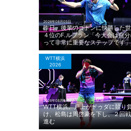
2026年08月05日
昨日、後輩のコトンに快勝した世
４位のF.ルブラン「今大会は自分
って非常に重要なステップです」
WTT横浜
2026
2026年08月04日
WTT横浜。戸上がドゥダに競り
け、松島は周啓豪を下し、２回戦
進む