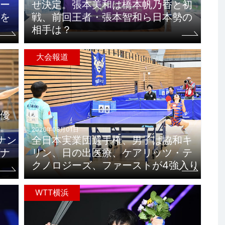
ー
せ決定。張本美和は橋本帆乃香と初
を
戦、前回王者・張本智和ら日本勢の
相手は？
大会報道
優
。
2026年08月01日
ナン
全日本実業団選手権、男子は協和キ
ナ
リン、日の出医療、ケアリッツ・テ
クノロジーズ、ファーストが4強入り
WTT横浜