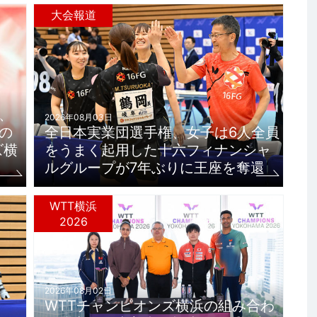
大会報道
田、
2026年08月03日
豪の
全日本実業団選手権、女子は6人全員
ズ横
をうまく起用した十六フィナンシャ
ルグループが7年ぶりに王座を奪還
WTT横浜
2026
2026年08月02日
WTTチャンピオンズ横浜の組み合わ