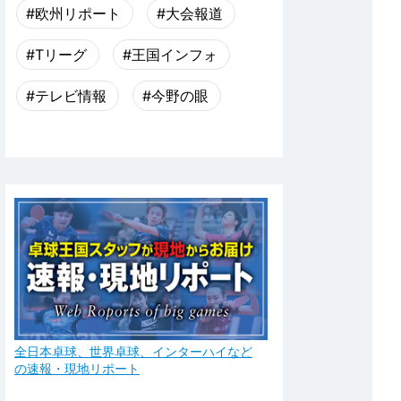
#欧州リポート
#大会報道
#Tリーグ
#王国インフォ
#テレビ情報
#今野の眼
全日本卓球、世界卓球、インターハイなど
の速報・現地リポート