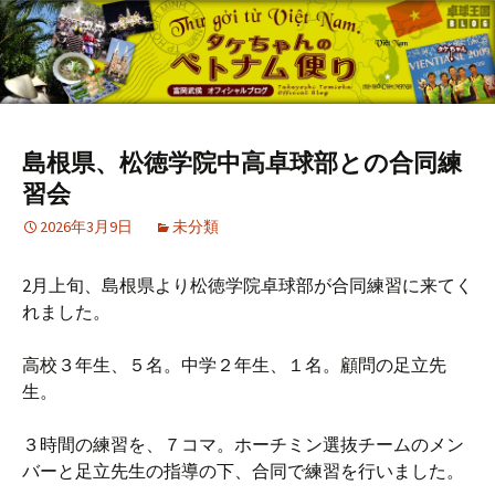
島根県、松徳学院中高卓球部との合同練
習会
2026年3月9日
未分類
2月上旬、島根県より松徳学院卓球部が合同練習に来てく
れました。
高校３年生、５名。中学２年生、１名。顧問の足立先
生。
３時間の練習を、７コマ。ホーチミン選抜チームのメン
バーと足立先生の指導の下、合同で練習を行いました。