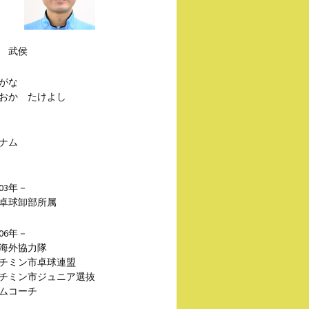
 武侯
がな
おか たけよし
ナム
03年－
卓球卸部所属
06年－
海外協力隊
チミン市卓球連盟
チミン市ジュニア選抜
ムコーチ