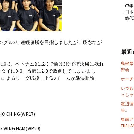
－07
・日本
総代理店
ングル2年連続優勝を目指しましたが、残念なが
最近
0-3、ベトナムBに2-3で負け3位で準決勝に残れ
島根県
習会
イに0-3、香港に2-3で敗退してしまいまし
クによるリーグ戦後、上位2チームが準決勝進
ホーチ
いつも
っしゃ
。
渡辺理
会。
 HO CHING(WR17)
東南アジ
THAILA
NG WING NAM(WR29)