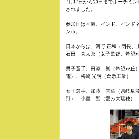
7月17日から20日までホーチミ
されました。
参加国は香港、インド、インド
ン市。
日本からは、河野 正和（団長、
石田 真太郎（女子監督、希望
男子選手、田添 響（希望が丘）
電）、梅崎 光明（倉敷工業）
女子選手、加藤 杏華（県岐阜商
野）、小室 聖（愛み大瑞穂）