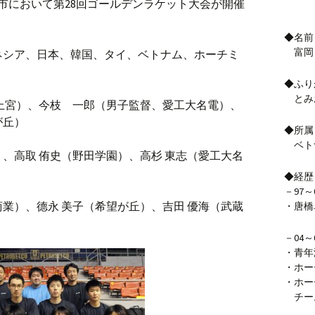
ン市において第28回ゴールデンラケット大会が開催
◆名前
富岡
ネシア、日本、韓国、タイ、ベトナム、ホーチミ
◆ふり
とみ
上宮）、今枝 一郎（男子監督、愛工大名電）、
が丘）
◆所属
ベト
、高取 侑史（野田学園）、高杉 東志（愛工大名
◆経歴
－97～
業）、德永 美子（希望が丘）、吉田 優海（武蔵
・唐橋
－04～
・青年
・ホー
・ホー
チー