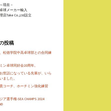
年～現在－
卓球メーカー輸入
Take Co.,Ltd設立
の投稿
、松徳学院中高卓球部との合同練
ミン卓球同好会20周年。
お世話になっている先輩が、いら
いました。
貴コーチ、ホーチミン強化練習
ア選手権-SEA CHAMPS 2024
ND