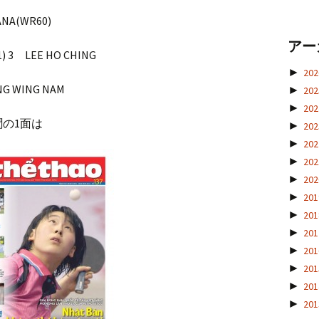
ANA(WR60)
アー
11) 3 LEE HO CHING
►
20
 NG WING NAM
►
20
►
20
の1面は
►
20
►
20
►
20
►
20
►
20
►
20
►
20
►
20
►
20
►
20
►
20